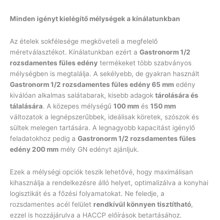
Minden igényt kielégítő mélységek a kínálatunkban
Az ételek sokfélesége megköveteli a megfelelő
méretválasztékot. Kínálatunkban ezért a
Gastronorm 1/2
rozsdamentes füles edény
termékeket több szabványos
mélységben is megtalálja. A sekélyebb, de gyakran használt
Gastronorm 1/2 rozsdamentes füles edény 65 mm
edény
kiválóan alkalmas salátabarak, kisebb adagok
tárolására és
tálalására
. A közepes mélységű
100 mm
és
150 mm
változatok a legnépszerűbbek, ideálisak köretek, szószok és
sültek melegen tartására. A legnagyobb kapacitást igénylő
feladatokhoz pedig a
Gastronorm 1/2 rozsdamentes füles
edény 200 mm
mély GN edényt ajánljuk.
Ezek a mélységi opciók teszik lehetővé, hogy maximálisan
kihasználja a rendelkezésre álló helyet, optimalizálva a konyhai
logisztikát és a főzési folyamatokat. Ne feledje, a
rozsdamentes acél felület
rendkívül könnyen tisztítható
,
ezzel is hozzájárulva a HACCP előírások betartásához.