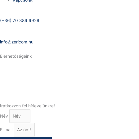
Kapcsolat
Telefonszám:
(+36) 70 386 6929
E-Mail:
info@zericom.hu
Elérhetőségeink
Telefonszám:
(+36) 70 386 6929
E-Mail:
info@gasztrokonyha.hu
Iratkozzon fel hírlevelünkre!
Név
E-mail