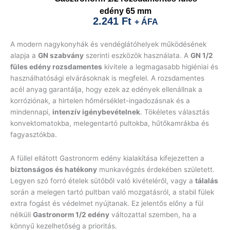
edény 65 mm
2.241
Ft
+ ÁFA
A modern nagykonyhák és vendéglátóhelyek működésének
alapja a
GN szabvány
szerinti eszközök használata. A
GN 1/2
füles edény rozsdamentes
kivitele a legmagasabb higiéniai és
használhatósági elvárásoknak is megfelel. A rozsdamentes
acél anyag garantálja, hogy ezek az edények ellenállnak a
korróziónak, a hirtelen hőmérséklet-ingadozásnak és a
mindennapi,
intenzív igénybevételnek
. Tökéletes választás
konvektomatokba, melegentartó pultokba, hűtőkamrákba és
fagyasztókba.
A füllel ellátott Gastronorm edény kialakítása kifejezetten a
biztonságos és hatékony
munkavégzés érdekében született.
Legyen szó forró ételek sütőből való kivételéről, vagy a
tálalás
során a melegen tartó pultban való mozgatásról, a stabil fülek
extra fogást és védelmet nyújtanak. Ez jelentős előny a fül
nélküli
Gastronorm 1/2 edény
változattal szemben, ha a
könnyű kezelhetőség a prioritás.