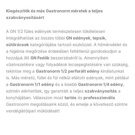
Kiegészítők és más Gastronorm méretek a teljes
szabványosításért
A GN 1/2 füles edények természetesen tökéletesen
integrálhatóak az összes többi
GN edények, tepsik,
sütőrácsok
kategóriájába tartozó eszközzel. A hőmérséklet és
a higiénia megőrzése érdekében feltétlenül gondoskodjon a
hozzájuk illő
GN Fedők
beszerzéséről is. Amennyiben
vízelvezetésre vagy folyadékok lecsepegtetésére van szükség,
tekintse meg a
Gastronorm 1/2 perforált edény
kínálatunkat
is. Más méretű, füllel és fül nélkül ellátott edények, mint például
a
Gastronorm 1/1 edény
és a kisebb
Gastronorm 1/4 edény
,
szintén elérhetőek, így garantált a teljes
szabványosítás
a
konyhájában. Válasszon most
tartós
és
professzionális
Gastronorm megoldásaink közül, és emelje a következő szintre
vendéglátóipari működését!