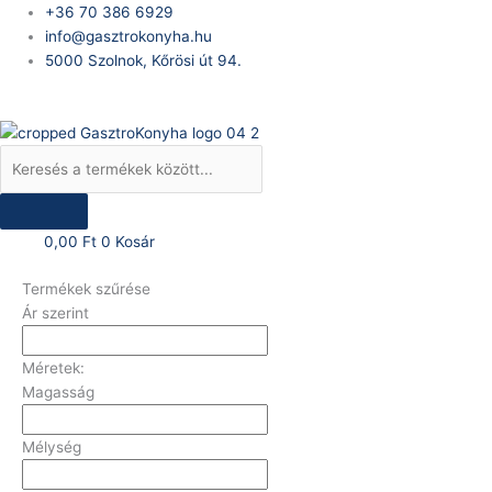
Skip
Products
+36 70 386 6929
to
search
info@gasztrokonyha.hu
content
5000 Szolnok, Kőrösi út 94.
Bejelentkezés
0,00
Ft
0
Kosár
Termékek szűrése
Ár szerint
Méretek:
Magasság
Mélység