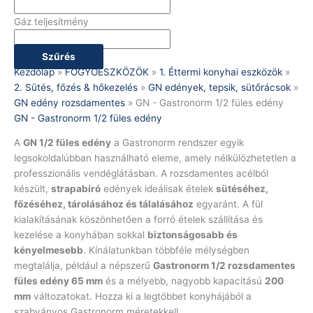
Gáz teljesítmény
Szűrés
Kezdőlap
»
FOGYÓESZKÖZÖK
»
1. Éttermi konyhai eszközök
»
2. Sütés, főzés & hőkezelés
»
GN edények, tepsik, sütőrácsok
»
GN edény rozsdamentes
»
GN - Gastronorm 1/2 füles edény
GN - Gastronorm 1/2 füles edény
A
GN 1/2 füles edény
a Gastronorm rendszer egyik
legsokoldalúbban használható eleme, amely nélkülözhetetlen a
professzionális vendéglátásban. A rozsdamentes acélból
készült,
strapabíró
edények ideálisak ételek
sütéséhez,
főzéséhez, tárolásához és tálalásához
egyaránt. A fül
kialakításának köszönhetően a forró ételek szállítása és
kezelése a konyhában sokkal
biztonságosabb és
kényelmesebb
. Kínálatunkban többféle mélységben
megtalálja, például a népszerű
Gastronorm 1/2 rozsdamentes
füles edény 65 mm
és a mélyebb, nagyobb kapacitású
200
mm
változatokat. Hozza ki a legtöbbet konyhájából a
szabványos Gastronorm méretekkel!