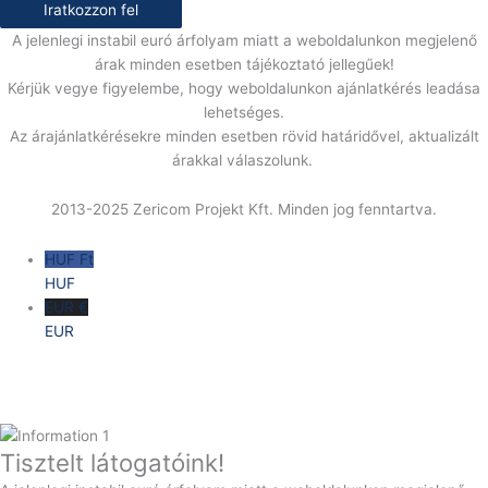
Iratkozzon fel
A jelenlegi instabil euró árfolyam miatt a weboldalunkon megjelenő
árak minden esetben tájékoztató jellegűek!
Kérjük vegye figyelembe, hogy weboldalunkon ajánlatkérés leadása
lehetséges.
Az árajánlatkérésekre minden esetben rövid határidővel, aktualizált
árakkal válaszolunk.
2013-2025 Zericom Projekt Kft. Minden jog fenntartva.
HUF Ft
HUF
EUR €
EUR
Tisztelt látogatóink!