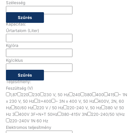
Szélesség
Szűrés
Kapacitás:
Űrtartalom (Liter)
Kg/óra
Kg/ciklus
Szűrés
Teljesítmény:
Feszültség (V)
1,87
220
230
230 V, 50 Hz
240
380
400
415
~ 1N
x 230 V, 50 Hz
3x400
~ 3N x 400 V, 50 Hz
400V, 2N, 60
Hz
50/60 Hz
220 V / 50 Hz
220-240 V, 50 Hz
380 V/ 50
Hz 3
400V 3F+N+T 50Hz
380-415V 3N
220-240/50 V/Hz
220-240V 1N 60 Hz
Elektromos teljesítmény