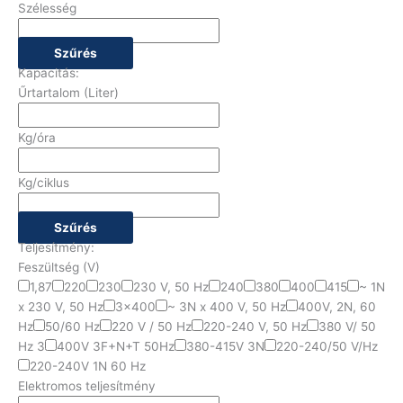
Szélesség
Szűrés
Kapacitás:
Űrtartalom (Liter)
Kg/óra
Kg/ciklus
Szűrés
Teljesítmény:
Feszültség (V)
1,87
220
230
230 V, 50 Hz
240
380
400
415
~ 1N
x 230 V, 50 Hz
3x400
~ 3N x 400 V, 50 Hz
400V, 2N, 60
Hz
50/60 Hz
220 V / 50 Hz
220-240 V, 50 Hz
380 V/ 50
Hz 3
400V 3F+N+T 50Hz
380-415V 3N
220-240/50 V/Hz
220-240V 1N 60 Hz
Elektromos teljesítmény