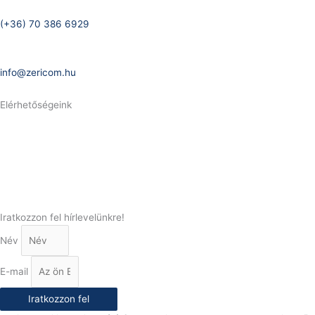
Telefonszám:
(+36) 70 386 6929
E-Mail:
info@zericom.hu
Elérhetőségeink
Telefonszám:
(+36) 70 386 6929
E-Mail:
info@gasztrokonyha.hu
Iratkozzon fel hírlevelünkre!
Név
E-mail
Iratkozzon fel