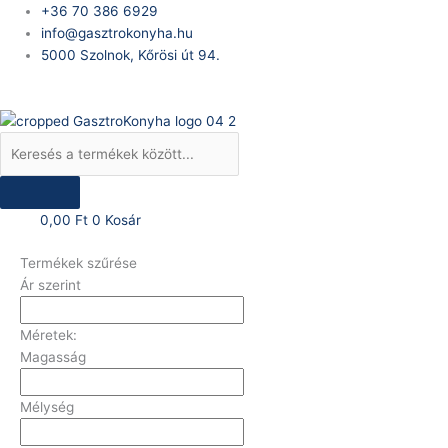
Skip
Products
+36 70 386 6929
to
search
info@gasztrokonyha.hu
content
5000 Szolnok, Kőrösi út 94.
Bejelentkezés
0,00
Ft
0
Kosár
Termékek szűrése
Ár szerint
Méretek:
Magasság
Mélység