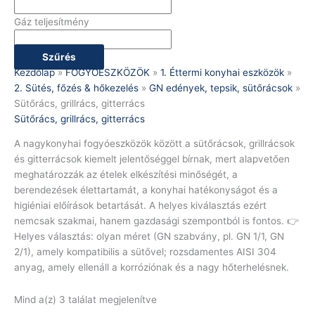
Gáz teljesítmény
Szűrés
Kezdőlap
»
FOGYÓESZKÖZÖK
»
1. Éttermi konyhai eszközök
»
2. Sütés, főzés & hőkezelés
»
GN edények, tepsik, sütőrácsok
»
Sütőrács, grillrács, gitterrács
Sütőrács, grillrács, gitterrács
A nagykonyhai fogyóeszközök között a sütőrácsok, grillrácsok
és gitterrácsok kiemelt jelentőséggel bírnak, mert alapvetően
meghatározzák az ételek elkészítési minőségét, a
berendezések élettartamát, a konyhai hatékonyságot és a
higiéniai előírások betartását. A helyes kiválasztás ezért
nemcsak szakmai, hanem gazdasági szempontból is fontos. 👉
Helyes választás: olyan méret (GN szabvány, pl. GN 1/1, GN
2/1), amely kompatibilis a sütővel; rozsdamentes AISI 304
anyag, amely ellenáll a korróziónak és a nagy hőterhelésnek.
Mind a(z) 3 találat megjelenítve