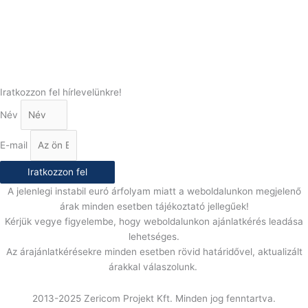
(+36) 70 386 6929
E-Mail:
info@gasztrokonyha.hu
Iratkozzon fel hírlevelünkre!
Név
E-mail
Iratkozzon fel
A jelenlegi instabil euró árfolyam miatt a weboldalunkon megjelenő
árak minden esetben tájékoztató jellegűek!
Kérjük vegye figyelembe, hogy weboldalunkon ajánlatkérés leadása
lehetséges.
Az árajánlatkérésekre minden esetben rövid határidővel, aktualizált
árakkal válaszolunk.
2013-2025 Zericom Projekt Kft. Minden jog fenntartva.