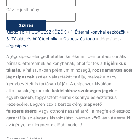
Gáz teljesítmény
Szűrés
Kezdőlap
»
FOGYÓESZKÖZÖK
»
1. Éttermi konyhai eszközök
»
3. Tálalás és büfétechnika
»
Csipesz és fogó
»
Jégcsipesz
Jégcsipesz
A jégcsipesz elengedhetetlen kelléke minden professzionális
bárnak, étteremnek és konyhának, ahol fontos a
higiénikus
tálalás
. Kínálatunkban prémium minőségű,
rozsdamentes acél
jégcsipeszek
széles választékát találja, melyek a nagy
igénybevételt is tartósan bírják. A csipeszek kiválóan
alkalmasak jégkockák,
koktélokhoz szükséges jegek
és
egyéb kisebb, fagyasztott elemek könnyű és esztétikus
kezelésére. Legyen szó a bárszekrény
alapvető
felszereléséről
vagy otthoni használatról, a megfelelő eszköz
garantálja az elegáns kiszolgálást. Nézzen körül és válassza ki
az igényeinek legmegfelelőbb modellt!