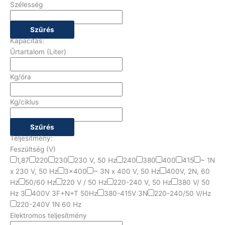
Szélesség
Szűrés
Kapacitás:
Űrtartalom (Liter)
Kg/óra
Kg/ciklus
Szűrés
Teljesítmény:
Feszültség (V)
1,87
220
230
230 V, 50 Hz
240
380
400
415
~ 1N
x 230 V, 50 Hz
3x400
~ 3N x 400 V, 50 Hz
400V, 2N, 60
Hz
50/60 Hz
220 V / 50 Hz
220-240 V, 50 Hz
380 V/ 50
Hz 3
400V 3F+N+T 50Hz
380-415V 3N
220-240/50 V/Hz
220-240V 1N 60 Hz
Elektromos teljesítmény