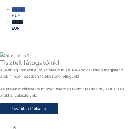
HUF Ft
HUF
EUR €
EUR
Tisztelt látogatóink!
A jelenlegi instabil euró árfolyam miatt a weboldalunkon megjelenő
árak minden esetben tájékoztató jellegűek!
Az árajánlatkérésekre minden esetben rövid határidővel, aktualizált
árakkal válaszolunk.
Tovább a főoldalra