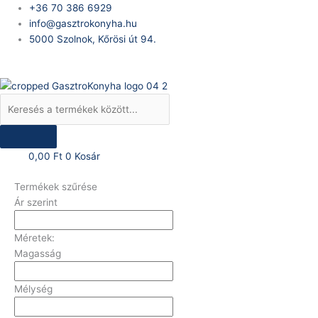
Skip
Products
+36 70 386 6929
to
search
info@gasztrokonyha.hu
content
5000 Szolnok, Kőrösi út 94.
Bejelentkezés
0,00
Ft
0
Kosár
Termékek szűrése
Ár szerint
Méretek:
Magasság
Mélység