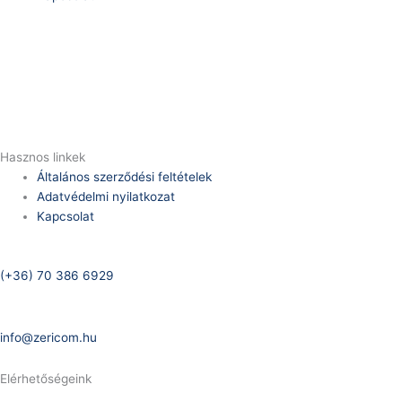
Telefonszám:
(+36) 70 386 6929
E-Mail:
info@zericom.hu
Hasznos linkek
Általános szerződési feltételek
Adatvédelmi nyilatkozat
Kapcsolat
Telefonszám:
(+36) 70 386 6929
E-Mail:
info@zericom.hu
Elérhetőségeink
Telefonszám: