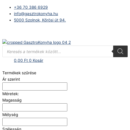
Skip
+36 70 386 6929
to
info@gasztrokonyha.hu
content
5000 Szolnok, Kőrösi út 94.
Bejelentkezés
Products
search
0,00
Ft
0
Kosár
Termékek szűrése
Ár szerint
Méretek:
Magasság
Mélység
Szélesség