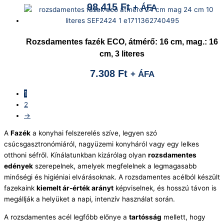
98.415
Ft
+ ÁFA
Rozsdamentes fazék ECO, átmérő: 16 cm, mag.: 16
cm, 3 literes
7.308
Ft
+ ÁFA
1
2
→
A
Fazék
a konyhai felszerelés szíve, legyen szó
csúcsgasztronómiáról, nagyüzemi konyháról vagy egy lelkes
otthoni séfről. Kínálatunkban kizárólag olyan
rozsdamentes
edények
szerepelnek, amelyek megfelelnek a legmagasabb
minőségi és higiéniai elvárásoknak. A rozsdamentes acélból készült
fazekaink
kiemelt ár-érték arányt
képviselnek, és hosszú távon is
megállják a helyüket a napi, intenzív használat során.
A rozsdamentes acél legfőbb előnye a
tartósság
mellett, hogy