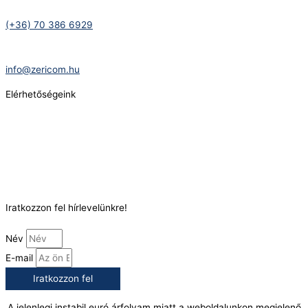
Telefonszám:
(+36) 70 386 6929
E-Mail:
info@zericom.hu
Elérhetőségeink
Telefonszám:
(+36) 70 386 6929
E-Mail:
info@gasztrokonyha.hu
Iratkozzon fel hírlevelünkre!
Név
E-mail
Iratkozzon fel
A jelenlegi instabil euró árfolyam miatt a weboldalunkon megjelenő