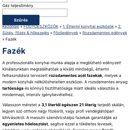
Gáz teljesítmény
Szűrés
Kezdőlap
»
FOGYÓESZKÖZÖK
»
1. Éttermi konyhai eszközök
»
2.
Sütés, főzés & hőkezelés
»
Főzőedények
»
Rozsdamentes edények
»
Fazék
Fazék
A professzionális konyhai munka alapja a megbízható edényzet!
Kínálatunkban megtalálhatóak a kiváló minőségű, éttermi
felhasználásra tervezett
rozsdamentes acél fazekak
, melyek a
modern konyhák nélkülözhetetlen eszközei. A rozsdamentes anyag
tartóssága
és könnyű tisztíthatósága miatt ideális választás a
mindennapi, intenzív igénybevételhez.
Válasszon méretet a
3,1 litertől egészen 21 literig
terjedő skálán,
legyen szó otthoni nagy főzésről, vagy profi vendéglátóipari
kihívásokról. A masszív szendvicstalpú fazekak garantálják az
egyenletes hőelosztást
, segítve ezzel a tökéletes levesek,