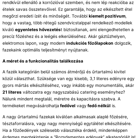
rendkívül ellenálló a korrózióval szemben, és nem lép reakcióba az
ételek savas összetevőivel. Ez garantálja, hogy az elkészített étel
megőrzi eredeti ízét és minőségét. További
kiemelt pozitívum
,
hogy a vastag, több rétegű szendvicstalppal rendelkező modellek
kiváló
egyenletes hővezetés
t biztosítanak, ami elengedhetetlen a
precíz főzéshez és a leégés elkerüléséhez. Akár gáztűzhelyen,
elektromos lapon, vagy modern
indukciós főzőlapokon
dolgozik,
fazekaink optimális teljesítményt nyújtanak.
A méret és a funkcionalitás találkozása
A fazék kategórián belül számos átmérőjű és űrtartalmú kivitel
közül választhat. Szüksége van egy kisebb, 3,1 literes edényre egy
gyors mártás elkészítéséhez, vagy inkább egy monumentális, akár
21 literes
változatra egy nagyszabású catering eseményhez?
Nálunk mindent megtalál, méretre és kapacitásra szabva. A
termékeket megvásárolhatja
fedővel
vagy
fedő nélkül
is.
A nagy űrtartalmú fazekak kiválóan alkalmasak alaplé főzésére,
tésztaforralásra, vagy nagy mennyiségű egytálétel elkészítésére.
Ha a főzőedények szélesebb választéka érdekli, mindenképpen
érdemes megtekintenie a “Rozsdamentes edények” alkategóriáit is!