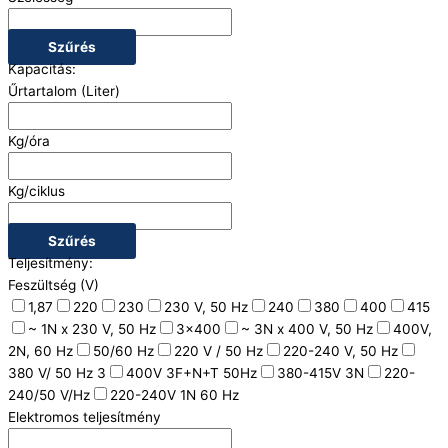
Szűrés
Kapacitás:
Űrtartalom (Liter)
Kg/óra
Kg/ciklus
Szűrés
Teljesítmény:
Feszültség (V)
1,87
220
230
230 V, 50 Hz
240
380
400
415
~ 1N x 230 V, 50 Hz
3x400
~ 3N x 400 V, 50 Hz
400V,
2N, 60 Hz
50/60 Hz
220 V / 50 Hz
220-240 V, 50 Hz
380 V/ 50 Hz 3
400V 3F+N+T 50Hz
380-415V 3N
220-
240/50 V/Hz
220-240V 1N 60 Hz
Elektromos teljesítmény