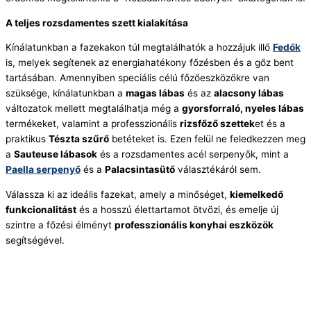
A teljes rozsdamentes szett kialakítása
Kínálatunkban a fazekakon túl megtalálhatók a hozzájuk illő
Fedők
is, melyek segítenek az energiahatékony főzésben és a gőz bent
tartásában. Amennyiben speciális célú főzőeszközökre van
szüksége, kínálatunkban a
magas lábas
és az
alacsony lábas
változatok mellett megtalálhatja még a
gyorsforraló, nyeles lábas
termékeket, valamint a professzionális
rizsfőző szettek
et és a
praktikus
Tészta szűrő
betéteket is. Ezen felül ne feledkezzen meg
a
Sauteuse lábasok
és a rozsdamentes acél serpenyők, mint a
Paella serpenyő
és a
Palacsintasütő
választékáról sem.
Válassza ki az ideális fazekat, amely a minőséget,
kiemelkedő
funkcionalitást
és a hosszú élettartamot ötvözi, és emelje új
szintre a főzési élményt
professzionális konyhai eszközök
segítségével.