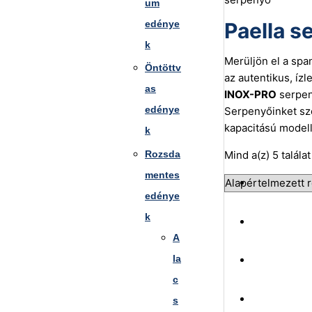
um
edénye
Paella s
k
Merüljön el a spa
Öntöttv
az autentikus, íz
as
INOX-PRO
serpen
edénye
Serpenyőinket szé
kapacitású modell
k
Rozsda
Mind a(z) 5 talála
mentes
edénye
k
A
la
c
s