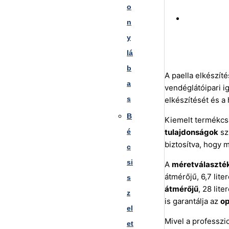
o
n
y
lá
b
A paella elkészít
a
vendéglátóipari i
s
elkészítését és a
B
Kiemelt termékcs
é
tulajdonságok
sz
biztosítva, hogy 
c
si
A
méretválaszté
átmérőjű, 6,7 lit
s
átmérőjű
, 28 lit
z
is garantálja az
op
el
Mivel a professzi
et