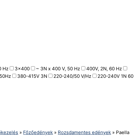
0 Hz
3x400
~ 3N x 400 V, 50 Hz
400V, 2N, 60 Hz
50Hz
380-415V 3N
220-240/50 V/Hz
220-240V 1N 60
hőkezelés
»
Főzőedények
»
Rozsdamentes edények
»
Paella