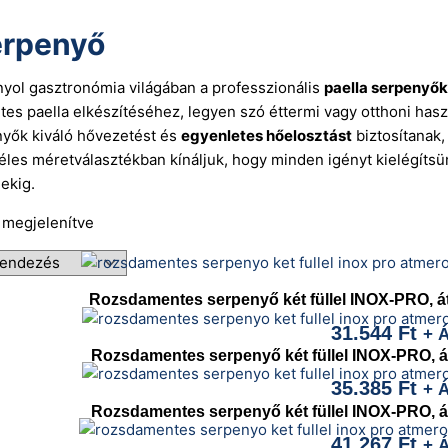
erpenyő
nyol gasztronómia világában a professzionális
paella serpenyő
letes paella elkészítéséhez, legyen szó éttermi vagy otthoni hasz
yők kiváló hővezetést és
egyenletes hőelosztást
biztosítanak,
les méretválasztékban kínáljuk, hogy minden igényt kielégítsü
ekig.
t megjelenítve
Rozsdamentes serpenyő két füllel INOX-PRO, átm
31.544
Ft
+ 
Rozsdamentes serpenyő két füllel INOX-PRO, átm
35.385
Ft
+ 
Rozsdamentes serpenyő két füllel INOX-PRO, átm
41.267
Ft
+ 