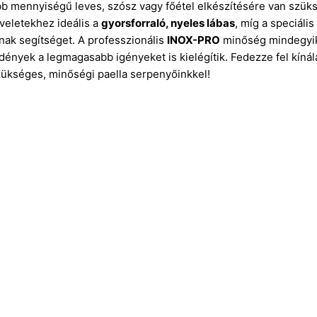
obb mennyiségű leves, szósz vagy főétel elkészítésére van szü
veletekhez ideális a
gyorsforraló, nyeles lábas
, míg a speciáli
nak segítséget. A professzionális
INOX-PRO
minőség mindegyik 
edények a legmagasabb igényeket is kielégítik. Fedezze fel kínál
zükséges, minőségi paella serpenyőinkkel!