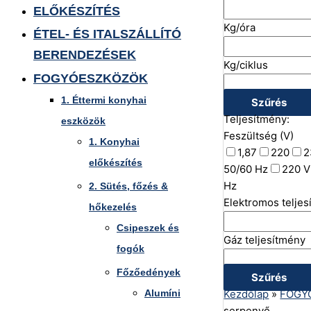
ELŐKÉSZÍTÉS
Kg/óra
ÉTEL- ÉS ITALSZÁLLÍTÓ
BERENDEZÉSEK
Kg/ciklus
FOGYÓESZKÖZÖK
1. Éttermi konyhai
Szűrés
Teljesítmény:
eszközök
Feszültség (V)
1. Konyhai
1,87
220
2
előkészítés
50/60 Hz
220 V
Hz
2. Sütés, főzés &
Elektromos telje
hőkezelés
Csipeszek és
Gáz teljesítmény
fogók
Főzőedények
Szűrés
Alumíni
Kezdőlap
»
FOGY
serpenyő