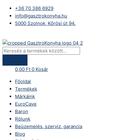
Skip
Products
+36 70 386 6929
to
search
info@gasztrokonyha.hu
content
5000 Szolnok, Kőrösi út 94.
Bejelentkezés
0,00
Ft
0
Kosár
Főoldal
Termékek
Márkáink
EuroCave
Baron
Rólunk
Beüzemelés, szerviz, garancia
Blog