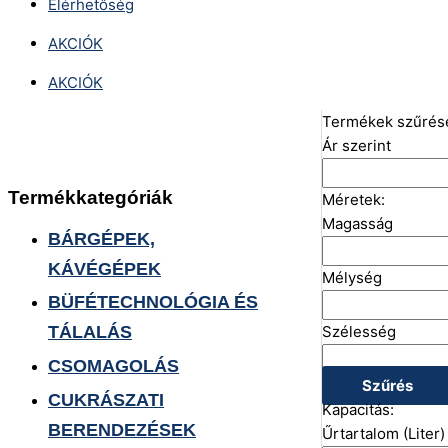
Elérhetőség
AKCIÓK
AKCIÓK
Termékek szűrés
Ár szerint
Termékkategóriák
Méretek:
Magasság
BÁRGÉPEK,
KÁVÉGÉPEK
Mélység
BÜFÉTECHNOLÓGIA ÉS
Szélesség
TÁLALÁS
CSOMAGOLÁS
Szűrés
CUKRÁSZATI
Kapacitás:
BERENDEZÉSEK
Űrtartalom (Liter)