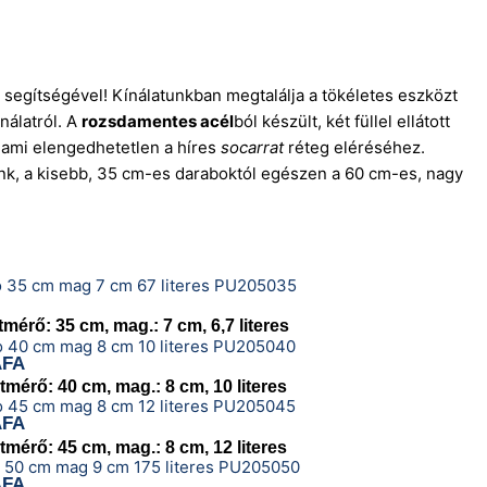
k
segítségével! Kínálatunkban megtalálja a tökéletes eszközt
nálatról. A
rozsdamentes acél
ból készült, két füllel ellátott
 ami elengedhetetlen a híres
socarrat
réteg eléréséhez.
nk, a kisebb, 35 cm-es daraboktól egészen a 60 cm-es, nagy
érő: 35 cm, mag.: 7 cm, 6,7 literes
ÁFA
érő: 40 cm, mag.: 8 cm, 10 literes
ÁFA
érő: 45 cm, mag.: 8 cm, 12 literes
ÁFA