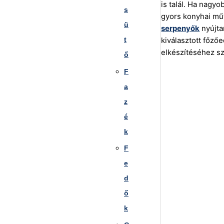
is talál. Ha nagy
s
gyors konyhai mű
ü
serpenyők
nyújta
t
kiválasztott főző
elkészítéséhez s
ő
F
a
z
é
k
F
e
d
ő
k