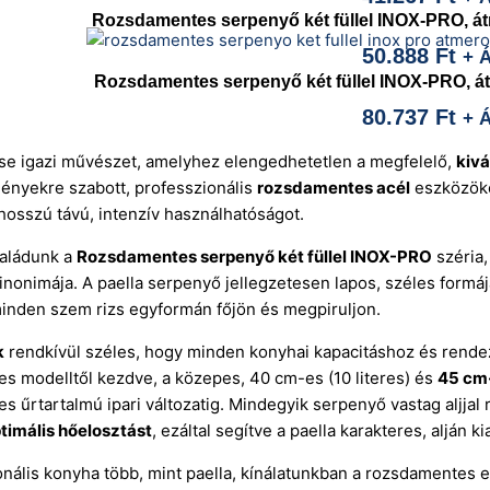
Rozsdamentes serpenyő két füllel INOX-PRO, átmé
50.888
Ft
+ 
Rozsdamentes serpenyő két füllel INOX-PRO, átm
80.737
Ft
+ 
ése igazi művészet, amelyhez elengedhetetlen a megfelelő,
kivá
gényekre szabott, professzionális
rozsdamentes acél
eszközöket
 hosszú távú, intenzív használhatóságot.
aládunk a
Rozsdamentes serpenyő két füllel INOX-PRO
széria,
inonimája. A paella serpenyő jellegzetesen lapos, széles formája
minden szem rizs egyformán főjön és megpiruljon.
k
rendkívül széles, hogy minden konyhai kapacitáshoz és rende
eres modelltől kezdve, a közepes, 40 cm-es (10 literes) és
45 cm
eres űrtartalmú ipari változatig. Mindegyik serpenyő vastag alj
timális hőelosztást
, ezáltal segítve a paella karakteres, alján 
onális konyha több, mint paella, kínálatunkban a rozsdamentes