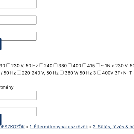
30
230 V, 50 Hz
240
380
400
415
~ 1N x 230 V, 5
 / 50 Hz
220-240 V, 50 Hz
380 V/ 50 Hz 3
400V 3F+N+T 
sítmény
ÓESZKÖZÖK
»
1. Éttermi konyhai eszközök
»
2. Sütés, főzés & 