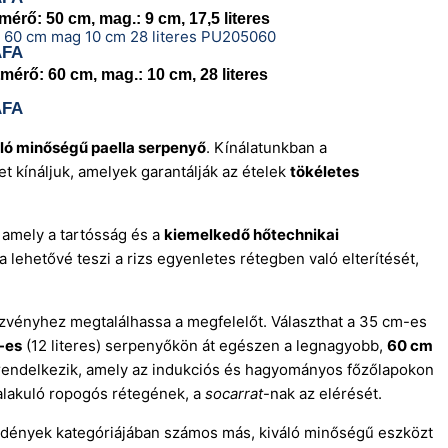
rő: 50 cm, mag.: 9 cm, 17,5 literes
ÁFA
érő: 60 cm, mag.: 10 cm, 28 literes
ÁFA
ló minőségű paella serpenyő
. Kínálatunkban a
 kínáljuk, amelyek garantálják az ételek
tökéletes
 amely a tartósság és a
kiemelkedő hőtechnikai
 lehetővé teszi a rizs egyenletes rétegben való elterítését,
zvényhez megtalálhassa a megfelelőt. Választhat a 35 cm-es
-es
(12 literes) serpenyőkön át egészen a legnagyobb,
60 cm
jal rendelkezik, amely az indukciós és hagyományos főzőlapokon
kialakuló ropogós rétegének, a
socarrat
-nak az elérését.
 edények kategóriájában számos más, kiváló minőségű eszközt