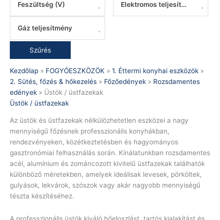
Feszültség (V)
Elektromos teljesítmény
Gáz teljesítmény
Szűrés
Kezdőlap
»
FOGYÓESZKÖZÖK
»
1. Éttermi konyhai eszközök
»
2. Sütés, főzés & hőkezelés
»
Főzőedények
»
Rozsdamentes
edények
»
Üstök / üstfazekak
Üstök / üstfazekak
Az üstök és üstfazekak nélkülözhetetlen eszközei a nagy
mennyiségű főzésnek professzionális konyhákban,
rendezvényeken, közétkeztetésben és hagyományos
gasztronómiai felhasználás során. Kínálatunkban rozsdamentes
acél, alumínium és zománcozott kivitelű üstfazekak találhatók
különböző méretekben, amelyek ideálisak levesek, pörköltek,
gulyások, lekvárok, szószok vagy akár nagyobb mennyiségű
tészta készítéséhez.
A professzionális üstök kiváló hőeloszlást, tartós kialakítást és