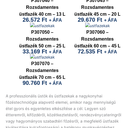
P307040 –
P307045 –
Rozsdamentes
Rozsdamentes
üstfazék 40 cm – 13 L
üstfazék 45 cm – 20 L
26.572
Ft
29.670
Ft
+ ÁFA
+ ÁFA
P307050 –
P307060 –
Rozsdamentes
Rozsdamentes
üstfazék 50 cm – 25 L
üstfazék 60 cm – 45 L
33.169
Ft
72.535
Ft
+ ÁFA
+ ÁFA
P307070 –
Rozsdamentes
üstfazék 70 cm – 65 L
90.760
Ft
+ ÁFA
A professzionális üstök és üstfazekak a nagykonyhai
főzéstechnológia alapvető elemei, amikor nagy mennyiségű
étel gyors és egyenletes elkészítése a cél. Legyen szó
étteremről, kifőzdéről, közétkeztetésről, rendezvénycateringről
vagy hagyományos szabadtéri főzésről, a megfelelő üstfazék
kiválasztása kulcsfontosságú a hatékony munkavégzéshez.