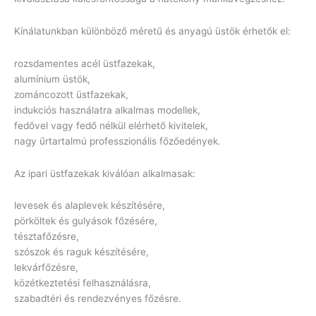
Kínálatunkban különböző méretű és anyagú üstök érhetők el:
rozsdamentes acél üstfazekak,
alumínium üstök,
zománcozott üstfazekak,
indukciós használatra alkalmas modellek,
fedővel vagy fedő nélkül elérhető kivitelek,
nagy űrtartalmú professzionális főzőedények.
Az ipari üstfazekak kiválóan alkalmasak:
levesek és alaplevek készítésére,
pörköltek és gulyások főzésére,
tésztafőzésre,
szószok és raguk készítésére,
lekvárfőzésre,
közétkeztetési felhasználásra,
szabadtéri és rendezvényes főzésre.