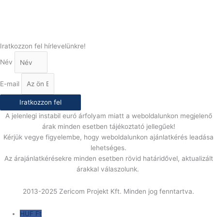
(+36) 70 386 6929
E-Mail:
info@gasztrokonyha.hu
Iratkozzon fel hírlevelünkre!
Név
E-mail
Iratkozzon fel
A jelenlegi instabil euró árfolyam miatt a weboldalunkon megjelenő
árak minden esetben tájékoztató jellegűek!
Kérjük vegye figyelembe, hogy weboldalunkon ajánlatkérés leadása
lehetséges.
Az árajánlatkérésekre minden esetben rövid határidővel, aktualizált
árakkal válaszolunk.
2013-2025 Zericom Projekt Kft. Minden jog fenntartva.
HUF Ft