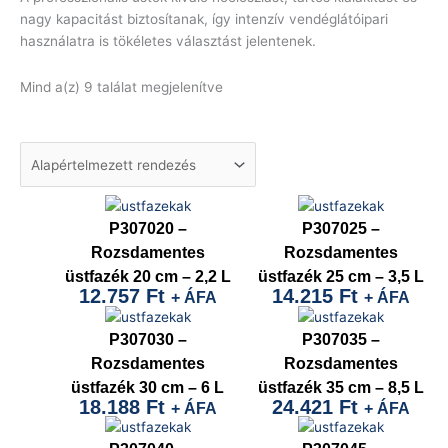
nagy kapacitást biztosítanak, így intenzív vendéglátóipari
használatra is tökéletes választást jelentenek.
Mind a(z) 9 találat megjelenítve
P307020 –
P307025 –
Rozsdamentes
Rozsdamentes
üstfazék 20 cm – 2,2 L
üstfazék 25 cm – 3,5 L
12.757
Ft
14.215
Ft
+ ÁFA
+ ÁFA
P307030 –
P307035 –
Rozsdamentes
Rozsdamentes
üstfazék 30 cm – 6 L
üstfazék 35 cm – 8,5 L
18.188
Ft
24.421
Ft
+ ÁFA
+ ÁFA