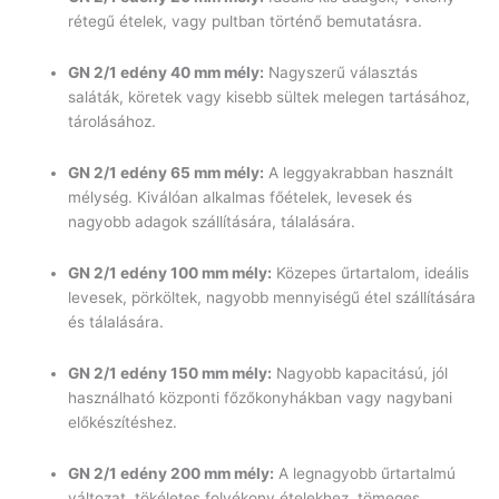
rétegű ételek, vagy pultban történő bemutatásra.
GN 2/1 edény 40 mm mély:
Nagyszerű választás
saláták, köretek vagy kisebb sültek melegen tartásához,
tárolásához.
GN 2/1 edény 65 mm mély:
A leggyakrabban használt
mélység. Kiválóan alkalmas főételek, levesek és
nagyobb adagok szállítására, tálalására.
GN 2/1 edény 100 mm mély:
Közepes űrtartalom, ideális
levesek, pörköltek, nagyobb mennyiségű étel szállítására
és tálalására.
GN 2/1 edény 150 mm mély:
Nagyobb kapacitású, jól
használható központi főzőkonyhákban vagy nagybani
előkészítéshez.
GN 2/1 edény 200 mm mély:
A legnagyobb űrtartalmú
változat, tökéletes folyékony ételekhez, tömeges