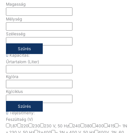
Magasság
Mélység
Szélesség
Szűrés
Kapacitás:
Űrtartalom (Liter)
Kg/óra
Kg/ciklus
Szűrés
Teljesítmény:
Feszültség (V)
1,87
220
230
230 V, 50 Hz
240
380
400
415
~ 1N
x 230 V, 50 Hz
3x400
~ 3N x 400 V, 50 Hz
400V, 2N, 60