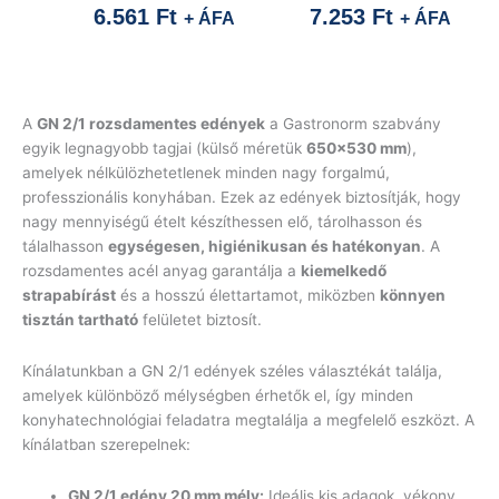
6.561
Ft
7.253
Ft
+ ÁFA
+ ÁFA
A
GN 2/1 rozsdamentes edények
a Gastronorm szabvány
egyik legnagyobb tagjai (külső méretük
650×530 mm
),
amelyek nélkülözhetetlenek minden nagy forgalmú,
professzionális konyhában. Ezek az edények biztosítják, hogy
nagy mennyiségű ételt készíthessen elő, tárolhasson és
tálalhasson
egységesen, higiénikusan és hatékonyan
. A
rozsdamentes acél anyag garantálja a
kiemelkedő
strapabírást
és a hosszú élettartamot, miközben
könnyen
tisztán tartható
felületet biztosít.
Kínálatunkban a GN 2/1 edények széles választékát találja,
amelyek különböző mélységben érhetők el, így minden
konyhatechnológiai feladatra megtalálja a megfelelő eszközt. A
kínálatban szerepelnek:
GN 2/1 edény 20 mm mély:
Ideális kis adagok, vékony