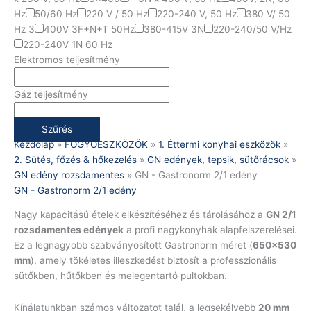
Hz
50/60 Hz
220 V / 50 Hz
220-240 V, 50 Hz
380 V/ 50
Hz 3
400V 3F+N+T 50Hz
380-415V 3N
220-240/50 V/Hz
220-240V 1N 60 Hz
Elektromos teljesítmény
Gáz teljesítmény
Szűrés
Kezdőlap
»
FOGYÓESZKÖZÖK
»
1. Éttermi konyhai eszközök
»
2. Sütés, főzés & hőkezelés
»
GN edények, tepsik, sütőrácsok
»
GN edény rozsdamentes
»
GN - Gastronorm 2/1 edény
GN - Gastronorm 2/1 edény
Nagy kapacitású ételek elkészítéséhez és tárolásához a
GN 2/1
rozsdamentes edények
a profi nagykonyhák alapfelszerelései.
Ez a legnagyobb szabványosított Gastronorm méret (
650×530
mm
), amely tökéletes illeszkedést biztosít a professzionális
sütőkben, hűtőkben és melegentartó pultokban.
Kínálatunkban számos változatot talál, a legsekélyebb
20 mm