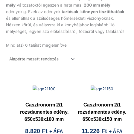
mély
változatoktól egészen a hatalmas,
200 mm mély
edényekig. Ezek az edények
tartósak, könnyen tisztíthatóak
és ellenállnak a szélsőséges hőmérsékleti viszonyoknak.
Nézzen körül, és válassza ki a konyhájához leginkább illő
mélységet, legyen szó előkészítésről, főzésről vagy tálalásról!
Mind a(z) 6 találat megjelenítve
Gasztronorm 2/1
Gasztronorm 2/1
rozsdamentes edény,
rozsdamentes edény,
650x530x100 mm
650x530x150 mm
8.820
Ft
11.226
Ft
+ ÁFA
+ ÁFA