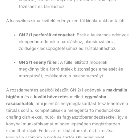
főzéshez és tároláshoz.
A klasszikus sima kivitelű edényeken túl kínálatunkban talál:
GN 2/1 perforált edényeket:
Ezek a lyukacsos edények
elengedhetetlenek a pároláshoz, blansírozáshoz,
zöldségek lecsöpögtetéséhez és zsírtalanításhoz.
GN 2/1 edény füllel:
A füllel ellátott modellek
megkönnyítik a forró ételek biztonságos emelését és
mozgatását, csökkentve a balesetveszélyt.
A rozsdamentes acélból készült GN 2/1 edények a
maximális
higiénia
és a
kiváló hővezetés
mellett
egymásba
rakásolhatók
, ami jelentős helymegtakarítást tesz lehetővé a
tárolás során. Kompatibilisek a melegentartó medencékkel,
chafing dish-ekkel, hűtő- és fagyasztóberendezésekkel, így a
konyhai munkafolyamat minden lépésében megbízhatóan
számíthat rájuk. Fedezze fel kínálatunkat, és biztosítsa
konyhája számára a profi és tartós GN edényeket!