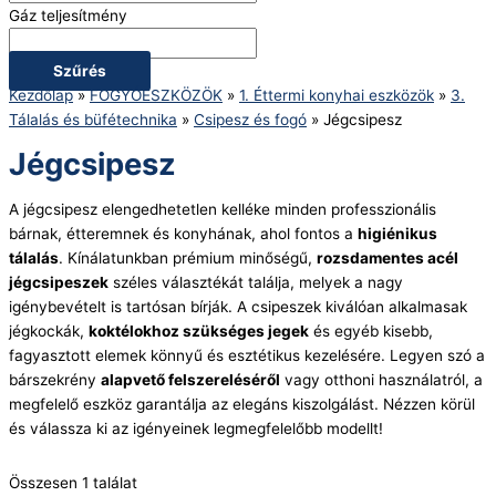
Gáz teljesítmény
Szűrés
Kezdőlap
»
FOGYÓESZKÖZÖK
»
1. Éttermi konyhai eszközök
»
3.
Tálalás és büfétechnika
»
Csipesz és fogó
»
Jégcsipesz
Jégcsipesz
A jégcsipesz elengedhetetlen kelléke minden professzionális
bárnak, étteremnek és konyhának, ahol fontos a
higiénikus
tálalás
. Kínálatunkban prémium minőségű,
rozsdamentes acél
jégcsipeszek
széles választékát találja, melyek a nagy
igénybevételt is tartósan bírják. A csipeszek kiválóan alkalmasak
jégkockák,
koktélokhoz szükséges jegek
és egyéb kisebb,
fagyasztott elemek könnyű és esztétikus kezelésére. Legyen szó a
bárszekrény
alapvető felszereléséről
vagy otthoni használatról, a
megfelelő eszköz garantálja az elegáns kiszolgálást. Nézzen körül
és válassza ki az igényeinek legmegfelelőbb modellt!
Összesen 1 találat