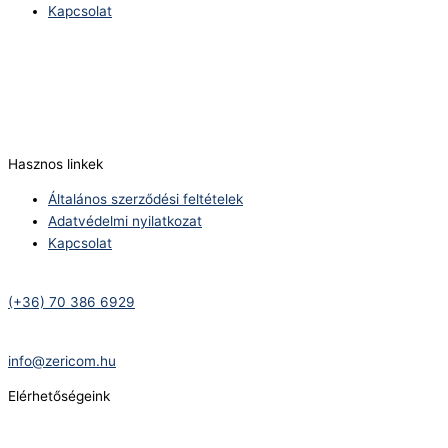
Kapcsolat
Telefonszám:
(+36) 70 386 6929
E-Mail:
info@zericom.hu
Hasznos linkek
Általános szerződési feltételek
Adatvédelmi nyilatkozat
Kapcsolat
Telefonszám:
(+36) 70 386 6929
E-Mail:
info@zericom.hu
Elérhetőségeink
Telefonszám: