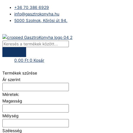
Skip
Products
+36 70 386 6929
to
search
info@gasztrokonyha.hu
content
5000 Szolnok, Kőrösi út 94.
Bejelentkezés
0,00
Ft
0
Kosár
Termékek szűrése
Ár szerint
Méretek:
Magasság
Mélység
Szélesség