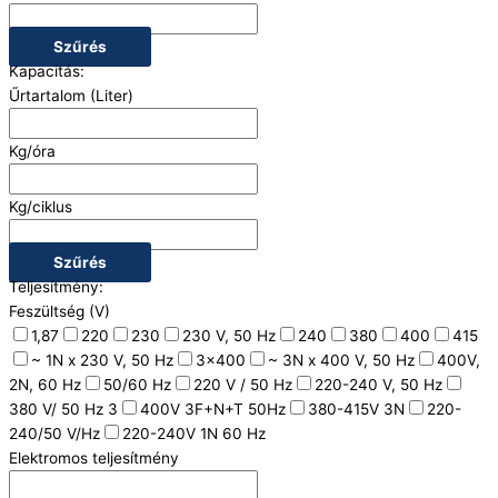
Szűrés
Kapacitás:
Űrtartalom (Liter)
Kg/óra
Kg/ciklus
Szűrés
Teljesítmény:
Feszültség (V)
1,87
220
230
230 V, 50 Hz
240
380
400
415
~ 1N x 230 V, 50 Hz
3x400
~ 3N x 400 V, 50 Hz
400V,
2N, 60 Hz
50/60 Hz
220 V / 50 Hz
220-240 V, 50 Hz
380 V/ 50 Hz 3
400V 3F+N+T 50Hz
380-415V 3N
220-
240/50 V/Hz
220-240V 1N 60 Hz
Elektromos teljesítmény