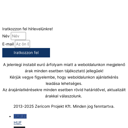
(+36) 70 386 6929
E-Mail:
info@gasztrokonyha.hu
Iratkozzon fel hírlevelünkre!
Név
E-mail
Iratkozzon fel
A jelenlegi instabil euró árfolyam miatt a weboldalunkon megjelenő
árak minden esetben tájékoztató jellegűek!
Kérjük vegye figyelembe, hogy weboldalunkon ajánlatkérés
leadása lehetséges.
Az árajánlatkérésekre minden esetben rövid határidővel, aktualizált
árakkal válaszolunk.
2013-2025 Zericom Projekt Kft. Minden jog fenntartva.
HUF Ft
HUF