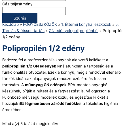
Gáz teljesítmény
Szűrés
Kezdőlap
»
FOGYÓESZKÖZÖK
»
1. Éttermi konyhai eszközök
»
5.
Tárolás & frissen tartás
»
GN edények polipropilénből
»
Polipropilén
1/2 edény
Polipropilén 1/2 edény
Fedezze fel a professzionális konyhák alapvető kellékeit: a
polipropilén 1/2 GN edények
kínálatunkban a tartósság és a
funkcionalitás ötvözetei. Ezek a könnyű, mégis rendkívül ellenálló
tárolók ideálisak alapanyagok rendszerezésére és frissen
tartására. A
műanyag GN edények
BPA-mentes anyagból
készülnek, bírják a hűtést és a fagyasztást is. Válogasson a
különböző mélységű modellek közül, és egészítse ki őket a
hozzájuk illő
légmentesen záródó fedőkkel
a tökéletes higiénia
érdekében.
Mind a(z) 5 találat megjelenítve