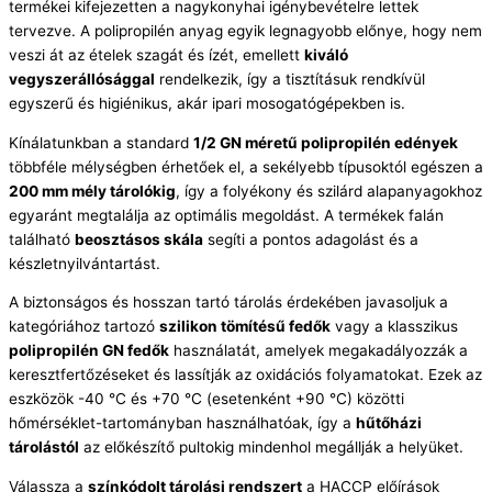
termékei kifejezetten a nagykonyhai igénybevételre lettek
tervezve. A polipropilén anyag egyik legnagyobb előnye, hogy nem
veszi át az ételek szagát és ízét, emellett
kiváló
vegyszerállósággal
rendelkezik, így a tisztításuk rendkívül
egyszerű és higiénikus, akár ipari mosogatógépekben is.
Kínálatunkban a standard
1/2 GN méretű polipropilén edények
többféle mélységben érhetőek el, a sekélyebb típusoktól egészen a
200 mm mély tárolókig
, így a folyékony és szilárd alapanyagokhoz
egyaránt megtalálja az optimális megoldást. A termékek falán
található
beosztásos skála
segíti a pontos adagolást és a
készletnyilvántartást.
A biztonságos és hosszan tartó tárolás érdekében javasoljuk a
kategóriához tartozó
szilikon tömítésű fedők
vagy a klasszikus
polipropilén GN fedők
használatát, amelyek megakadályozzák a
keresztfertőzéseket és lassítják az oxidációs folyamatokat. Ezek az
eszközök -40 °C és +70 °C (esetenként +90 °C) közötti
hőmérséklet-tartományban használhatóak, így a
hűtőházi
tárolástól
az előkészítő pultokig mindenhol megállják a helyüket.
Válassza a
színkódolt tárolási rendszert
a HACCP előírások