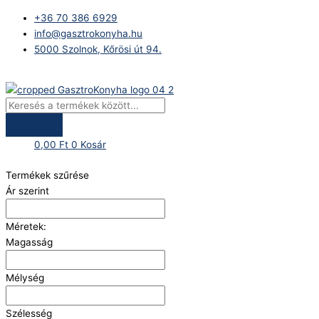
Skip
Products
+36 70 386 6929
to
search
info@gasztrokonyha.hu
content
5000 Szolnok, Kőrösi út 94.
Bejelentkezés
0,00
Ft
0
Kosár
Termékek szűrése
Ár szerint
Méretek:
Magasság
Mélység
Szélesség