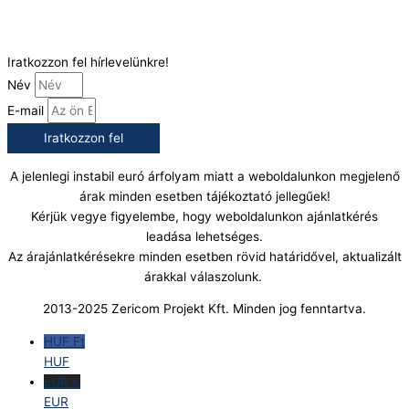
E-Mail:
info@gasztrokonyha.hu
Iratkozzon fel hírlevelünkre!
Név
E-mail
Iratkozzon fel
A jelenlegi instabil euró árfolyam miatt a weboldalunkon megjelenő
árak minden esetben tájékoztató jellegűek!
Kérjük vegye figyelembe, hogy weboldalunkon ajánlatkérés
leadása lehetséges.
Az árajánlatkérésekre minden esetben rövid határidővel, aktualizált
árakkal válaszolunk.
2013-2025 Zericom Projekt Kft. Minden jog fenntartva.
HUF Ft
HUF
EUR €
EUR