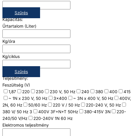
Szűrés
Kapacitás:
Űrtartalom (Liter)
Kg/óra
Kg/ciklus
Szűrés
Teljesítmény:
Feszültség (V)
1,87
220
230
230 V, 50 Hz
240
380
400
415
~ 1N x 230 V, 50 Hz
3x400
~ 3N x 400 V, 50 Hz
400V,
2N, 60 Hz
50/60 Hz
220 V / 50 Hz
220-240 V, 50 Hz
380 V/ 50 Hz 3
400V 3F+N+T 50Hz
380-415V 3N
220-
240/50 V/Hz
220-240V 1N 60 Hz
Elektromos teljesítmény