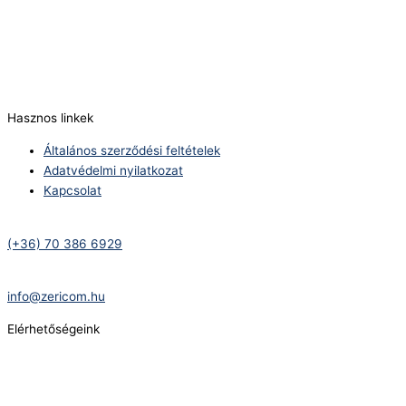
Telefonszám:
(+36) 70 386 6929
E-Mail:
info@zericom.hu
Hasznos linkek
Általános szerződési feltételek
Adatvédelmi nyilatkozat
Kapcsolat
Telefonszám:
(+36) 70 386 6929
E-Mail:
info@zericom.hu
Elérhetőségeink
Telefonszám:
(+36) 70 386 6929