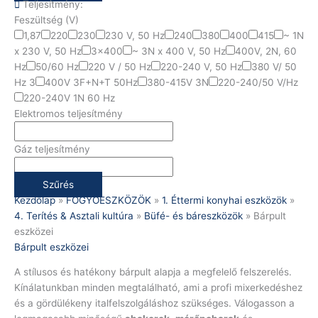
Teljesítmény:
Feszültség (V)
1,87
220
230
230 V, 50 Hz
240
380
400
415
~ 1N
x 230 V, 50 Hz
3x400
~ 3N x 400 V, 50 Hz
400V, 2N, 60
Hz
50/60 Hz
220 V / 50 Hz
220-240 V, 50 Hz
380 V/ 50
Hz 3
400V 3F+N+T 50Hz
380-415V 3N
220-240/50 V/Hz
220-240V 1N 60 Hz
Elektromos teljesítmény
Gáz teljesítmény
Szűrés
Kezdőlap
»
FOGYÓESZKÖZÖK
»
1. Éttermi konyhai eszközök
»
4. Terítés & Asztali kultúra
»
Büfé- és báreszközök
»
Bárpult
eszközei
Bárpult eszközei
A stílusos és hatékony bárpult alapja a megfelelő felszerelés.
Kínálatunkban minden megtalálható, ami a profi mixerkedéshez
és a gördülékeny italfelszolgáláshoz szükséges. Válogasson a