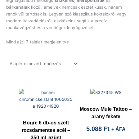
legmagasabb minőségű
shakerek
,
mérőpoharak
és
bárkanalak
közül, amelyek nemcsak esztétikusak, hanem
rendkívül tartósak is. Legyen szó klasszikus koktélokról vagy
modern italvariációkról, eszközeink segítik a precíz
munkavégzést és a vendégek lenyűgözését.
Mind a(z) 7 találat megjelenítve
Moscow Mule Tattoo –
arany fekete
Bögre 6 db-os szett
5.088
Ft
+ ÁFA
rozsdamentes acél –
350 ml, ezüst