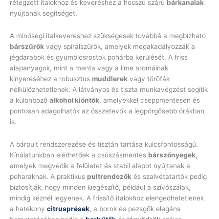
rétegzett italokhoz és keveréshez a hosszú szárú
bárkanalak
nyújtanak segítséget.
A minőségi italkeveréshez szükségesek továbbá a megbízható
bárszűrők
vagy spirálszűrők, amelyek megakadályozzák a
jégdarabok és gyümölcsrostok pohárba kerülését. A friss
alapanyagok, mint a menta vagy a lime aromáinak
kinyeréséhez a robusztus
muddlerek
vagy törőfák
nélkülözhetetlenek. A látványos és tiszta munkavégzést segítik
a különböző
alkohol kiöntők
, amelyekkel cseppmentesen és
pontosan adagolhatók az összetevők a legpörgősebb órákban
is.
A bárpult rendszerezése és tisztán tartása kulcsfontosságú.
Kínálatunkban elérhetőek a csúszásmentes
bárszőnyegek
,
amelyek megvédik a felületet és stabil alapot nyújtanak a
poharaknak. A praktikus
pultrendezők
és szalvétatartók pedig
biztosítják, hogy minden kiegészítő, például a szívószálak,
mindig kéznél legyenek. A frissítő italokhoz elengedhetetlenek
a hatékony
citrusprések
, a borok és pezsgők elegáns