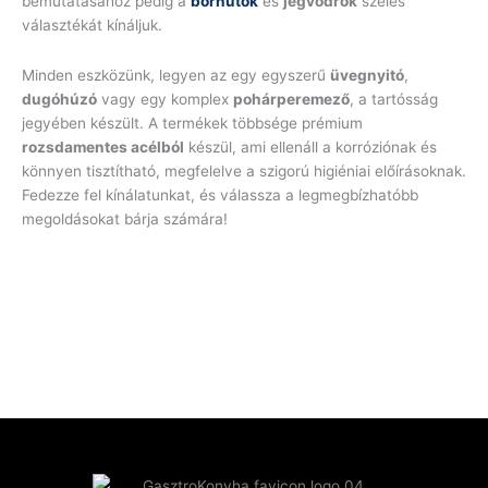
bemutatásához pedig a
borhűtők
és
jégvödrök
széles
választékát kínáljuk.
Minden eszközünk, legyen az egy egyszerű
üvegnyitó
,
dugóhúzó
vagy egy komplex
pohárperemező
, a tartósság
jegyében készült. A termékek többsége prémium
rozsdamentes acélból
készül, ami ellenáll a korróziónak és
könnyen tisztítható, megfelelve a szigorú higiéniai előírásoknak.
Fedezze fel kínálatunkat, és válassza a legmegbízhatóbb
megoldásokat bárja számára!