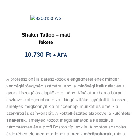
Shaker Tattoo – matt
fekete
10.730
Ft
+ ÁFA
A professzionális báreszközök elengedhetetlenek minden
vendéglátóegység számára, ahol a minőségi italkínálat és a
gyors kiszolgálás alapkövetelmény. Kínálatunkban a bárpult
eszközei kategóriában olyan kiegészítőket gyűjtöttünk össze,
amelyek megkönnyítik a mindennapi munkát és emelik a
szervírozás színvonalát. A koktélkészítés alapkövei a különféle
shakerek
, amelyek között megtalálhatók a klasszikus
háromrészes és a profi Boston típusok is. A pontos adagolás
érdekében elengedhetetlenek a precíz
mérőpoharak
, míg a