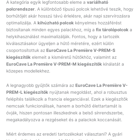
A kategória egyik legfontosabb eleme a
variálható
polcrendszer
. A különböző típusú polcok lehetővé teszik, hogy
borhűtőjét akár hosszú távú érlelésre, akár napi szervírozásra
optimalizálja. A
kihúzható polcok
kényelmes hozzáférést
biztosítanak minden egyes palackhoz, míg a
fix tárolópolcok
a
helykihasználást maximalizálják. Fontos, hogy a tartozék
kiválasztásakor ügyeljen a hűtő méretére, ezért külön
csoportosítottuk az
EuroCave La Première V-PREM-S
kiegészítők
elemeit a kisméretű hűtőkhöz, valamint az
EuroCave La Première V-PREM-M kiegészítők
kínálatát a
közepes modellekhez.
A legnagyobb gyűjtők számára az
EuroCave La Première V-
PREM-L kiegészítők
nyújtanak megoldást, ahol a robusztus
felépítés találkozik a francia eleganciával. Ezek a kiegészítők
nemcsak funkcionálisak, hanem a borhűtő élettartamát is
óvják, hiszen pontosan illeszkednek a belső sínrendszerbe,
megakadályozva a rezgéseket és a palackok koccanását.
Miért érdemes az eredeti tartozékokat választani? A gyári