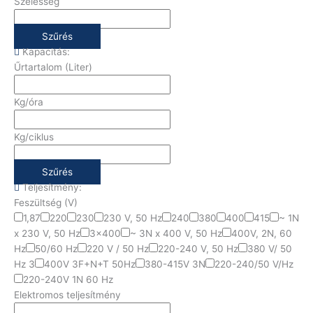
Szélesség
Szűrés
Kapacitás:
Űrtartalom (Liter)
Kg/óra
Kg/ciklus
Szűrés
Teljesítmény:
Feszültség (V)
1,87
220
230
230 V, 50 Hz
240
380
400
415
~ 1N
x 230 V, 50 Hz
3x400
~ 3N x 400 V, 50 Hz
400V, 2N, 60
Hz
50/60 Hz
220 V / 50 Hz
220-240 V, 50 Hz
380 V/ 50
Hz 3
400V 3F+N+T 50Hz
380-415V 3N
220-240/50 V/Hz
220-240V 1N 60 Hz
Elektromos teljesítmény