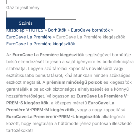
Gáz teljesítmény
Szűrés
Kezdőlap
»
HŰTÉS
»
Borhűtők
»
EuroCave borhűtők
»
EuroCave La Premiére
»
EuroCave La Premiére kiegészítők
EuroCave La Premiére kiegészítők
Az
EuroCave La Première kiegészítők
segítségével borhűtője
belső elrendezését teljesen a saját igényeire és borkollekciójára
szabhatja. Legyen szó tárolási kapacitás növeléséről vagy
esztétikusabb bemutatásról, kínálatunkban minden szükséges
eszközt megtalál. A
prémium minőségű polcok
és kiegészítők
garantálják a palackok biztonságos elhelyezését és a könnyű
hozzáférhetőséget. Válogasson az
EuroCave La Première V-
PREM-S kiegészítők
, a közepes méretű
EuroCave La
Première V-PREM-M kiegészítők
, vagy a nagy kapacitású
EuroCave La Première V-PREM-L kiegészítők
alkategóriái
között, hogy megtalálja a hűtőmodelljéhez pontosan illeszkedő
tartozékokat!