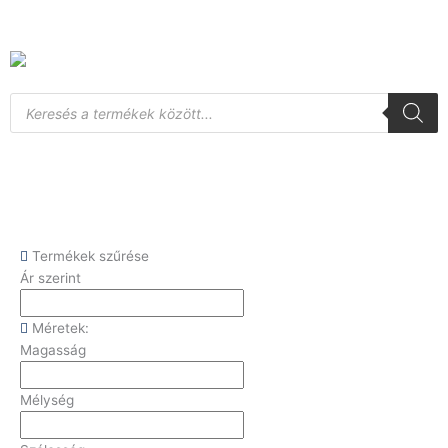
Skip
to
content
Products
search
Termékek szűrése
Ár szerint
Méretek:
Magasság
Mélység