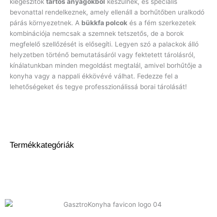
kiegészítők
tartós anyagokból
készülnek, és speciális
bevonattal rendelkeznek, amely ellenáll a borhűtőben uralkodó
párás környezetnek. A
bükkfa polcok
és a fém szerkezetek
kombinációja nemcsak a szemnek tetszetős, de a borok
megfelelő szellőzését is elősegíti. Legyen szó a palackok álló
helyzetben történő bemutatásáról vagy fektetett tárolásról,
kínálatunkban minden megoldást megtalál, amivel borhűtője a
konyha vagy a nappali ékkövévé válhat. Fedezze fel a
lehetőségeket és tegye professzionálissá borai tárolását!
Termékkategóriák