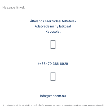
Hasznos linkek
Általános szerződési feltételek
Adatvédelmi nyilatkozat
Kapcsolat
Telefonszám:
(+36) 70 386 6929
E-Mail:
info@zericom.hu
A jelenlegi instabil euró árfolyam miatt a weboldalunkon megjelenő