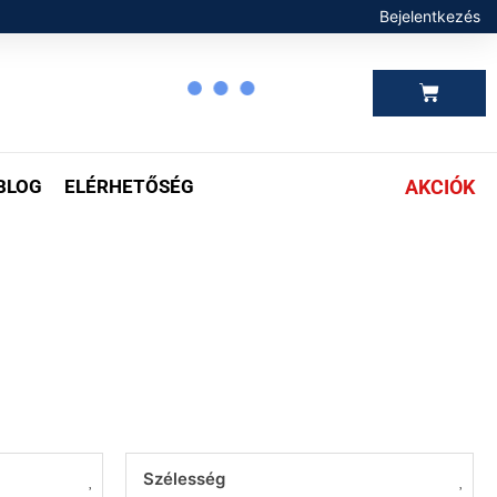
Bejelentkezés
Kosár
BLOG
ELÉRHETŐSÉG
AKCIÓK
Szélesség