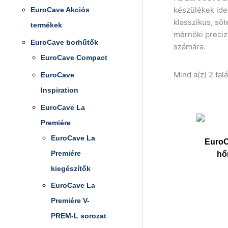
készülékek ide
EuroCave Akciós
klasszikus, söt
termékek
mérnöki preciz
EuroCave borhűtők
számára.
EuroCave Compact
Mind a(z) 2 tal
EuroCave
Inspiration
EuroCave La
Premiére
EuroCave La
EuroC
Premiére
hőm
kiegészítők
EuroCave La
Premiére V-
PREM-L sorozat