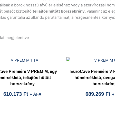
álisak a borok hosszú távú érleléséhez vagy a szervírozási hőm
ét belsőt biztosító
teliajtós hűtött borszekrény
, valamint az el
itás garantálja az állandó páratartalmat, a rezgésmentes körny
álat megjelenítve
ave Premiére V-PREM-M, egy
EuroCave Premiére V-
érsékletű, teliajtós hűtött
hőmérsékletű, üvegaj
borszekrény
borszekrén
610.173
Ft
689.269
Ft
+ ÁFA
+