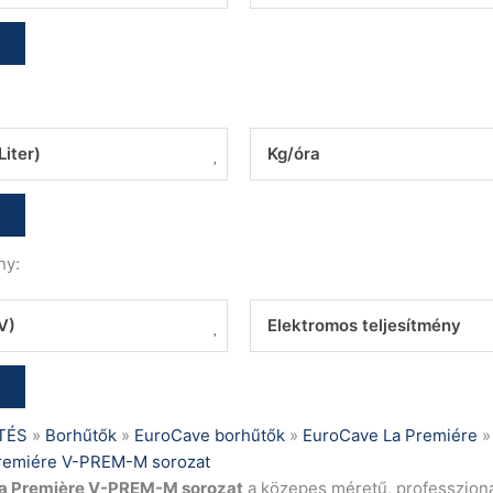
Liter)
Kg/óra
ny:
V)
Elektromos teljesítmény
TÉS
»
Borhűtők
»
EuroCave borhűtők
»
EuroCave La Premiére
remiére V-PREM-M sorozat
a Première V-PREM-M sorozat
a közepes méretű, professzioná