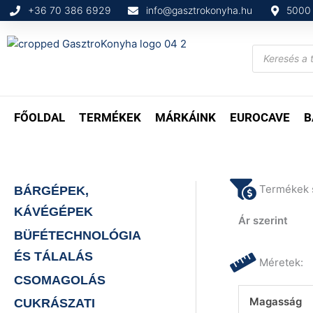
Skip
+36 70 386 6929
info@gasztrokonyha.hu
5000 
to
content
Products
search
FŐOLDAL
TERMÉKEK
MÁRKÁINK
EUROCAVE
B
Termékek 
BÁRGÉPEK,
KÁVÉGÉPEK
Ár szerint
BÜFÉTECHNOLÓGIA
ÉS TÁLALÁS
Méretek:
CSOMAGOLÁS
Magasság
CUKRÁSZATI