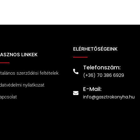
ELÉRHETŐSÉGEINK
ASZNOS LINKEK
Telefonszám:
ltalános szerződési feltételek
(+36) 70 386 6929
datvédelmi nyilatkozat
E-Mail:
info@gasztrokonyha.hu
apcsolat