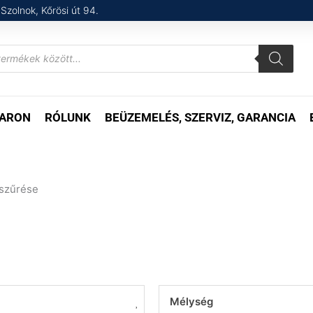
Szolnok, Kőrösi út 94.
ARON
RÓLUNK
BEÜZEMELÉS, SZERVIZ, GARANCIA
szűrése
Mélység