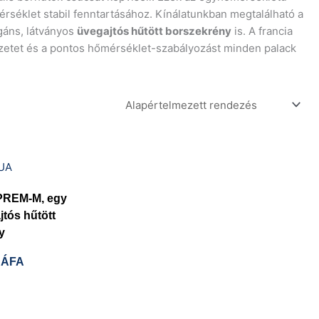
érséklet stabil fenntartásához. Kínálatunkban megtalálható a
egáns, látványos
üvegajtós hűtött borszekrény
is. A francia
ezetet és a pontos hőmérséklet-szabályozást minden palack
PREM-M, egy
tós hűtött
y
 ÁFA