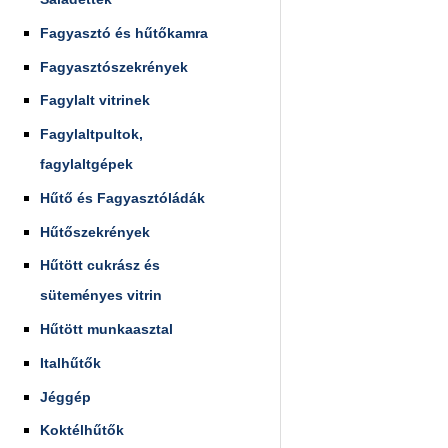
Fagyasztó és hűtőkamra
Fagyasztószekrények
Fagylalt vitrinek
Fagylaltpultok,
fagylaltgépek
Hűtő és Fagyasztóládák
Hűtőszekrények
Hűtött cukrász és
süteményes vitrin
Hűtött munkaasztal
Italhűtők
Jéggép
Koktélhűtők