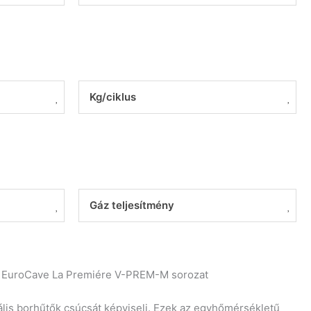
Kg/ciklus
Gáz teljesítmény
»
EuroCave La Premiére V-PREM-M sorozat
lis borhűtők csúcsát képviseli. Ezek az egyhőmérsékletű