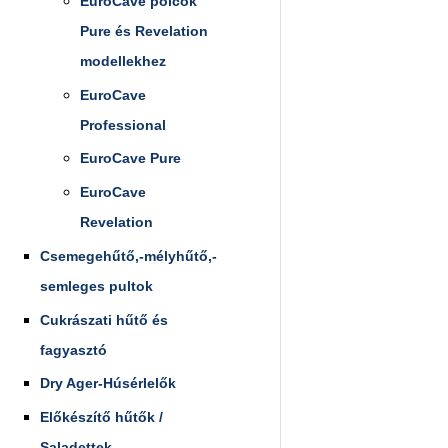
EuroCave polcok
Pure és Revelation
modellekhez
EuroCave
Professional
EuroCave Pure
EuroCave
Revelation
Csemegehűtő,-mélyhűtő,-
semleges pultok
Cukrászati hűtő és
fagyasztó
Dry Ager-Húsérlelők
Előkészítő hűtők /
Saladettek