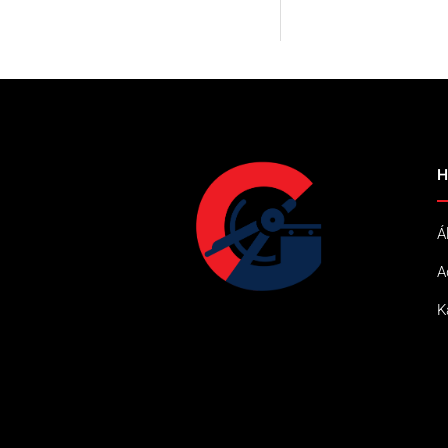
H
Á
A
K