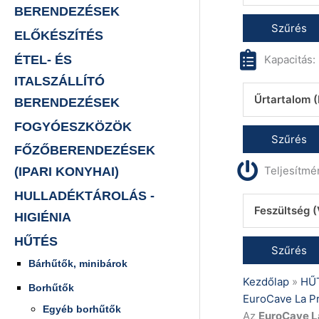
BERENDEZÉSEK
Szűrés
ELŐKÉSZÍTÉS
ÉTEL- ÉS
Kapacitás:
ITALSZÁLLÍTÓ
Űrtartalom (
BERENDEZÉSEK
FOGYÓESZKÖZÖK
Szűrés
FŐZŐBERENDEZÉSEK
Teljesítmé
(IPARI KONYHAI)
HULLADÉKTÁROLÁS -
Feszültség (
HIGIÉNIA
HŰTÉS
Szűrés
Bárhűtők, minibárok
Kezdőlap
»
HŰ
Borhűtők
EuroCave La P
Egyéb borhűtők
Az
EuroCave L