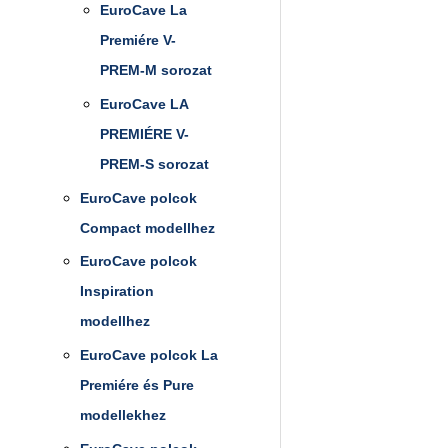
EuroCave La
Premiére V-
PREM-M sorozat
EuroCave LA
PREMIÉRE V-
PREM-S sorozat
EuroCave polcok
Compact modellhez
EuroCave polcok
Inspiration
modellhez
EuroCave polcok La
Premiére és Pure
modellekhez