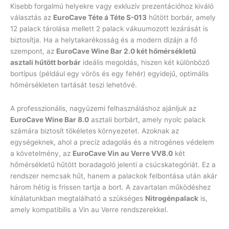
Kisebb forgalmú helyekre vagy exkluzív prezentációhoz kiváló
választás az
EuroCave Téte á Téte S-013
hűtött borbár, amely
12 palack tárolása mellett 2 palack vákuumozott lezárását is
biztosítja. Ha a helytakarékosság és a modern dizájn a fő
szempont, az
EuroCave Wine Bar 2.0 két hőmérsékletű
asztali hűtött borbár
ideális megoldás, hiszen két különböző
bortípus (például egy vörös és egy fehér) egyidejű, optimális
hőmérsékleten tartását teszi lehetővé.
A professzionális, nagyüzemi felhasználáshoz ajánljuk az
EuroCave Wine Bar 8.0
asztali borbárt, amely nyolc palack
számára biztosít tökéletes környezetet. Azoknak az
egységeknek, ahol a precíz adagolás és a nitrogénes védelem
a követelmény, az
EuroCave Vin au Verre VV8.0
két
hőmérsékletű hűtött boradagoló jelenti a csúcskategóriát. Ez a
rendszer nemcsak hűt, hanem a palackok felbontása után akár
három hétig is frissen tartja a bort. A zavartalan működéshez
kínálatunkban megtalálható a szükséges
Nitrogénpalack
is,
amely kompatibilis a Vin au Verre rendszerekkel.