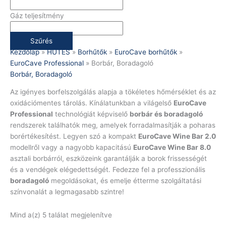
Gáz teljesítmény
Szűrés
Kezdőlap
»
HŰTÉS
»
Borhűtők
»
EuroCave borhűtők
»
EuroCave Professional
»
Borbár, Boradagoló
Borbár, Boradagoló
Az igényes borfelszolgálás alapja a tökéletes hőmérséklet és az
oxidációmentes tárolás. Kínálatunkban a világelső
EuroCave
Professional
technológiát képviselő
borbár és boradagoló
rendszerek találhatók meg, amelyek forradalmasítják a poharas
borértékesítést. Legyen szó a kompakt
EuroCave Wine Bar 2.0
modellről vagy a nagyobb kapacitású
EuroCave Wine Bar 8.0
asztali borbárról, eszközeink garantálják a borok frissességét
és a vendégek elégedettségét. Fedezze fel a professzionális
boradagoló
megoldásokat, és emelje étterme szolgáltatási
színvonalát a legmagasabb szintre!
Mind a(z) 5 találat megjelenítve