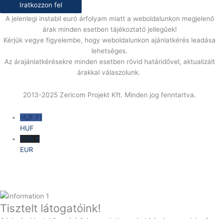
Iratkozzon fel
A jelenlegi instabil euró árfolyam miatt a weboldalunkon megjelenő
árak minden esetben tájékoztató jellegűek!
Kérjük vegye figyelembe, hogy weboldalunkon ajánlatkérés leadása
lehetséges.
Az árajánlatkérésekre minden esetben rövid határidővel, aktualizált
árakkal válaszolunk.
2013-2025 Zericom Projekt Kft. Minden jog fenntartva.
HUF Ft
HUF
EUR €
EUR
Tisztelt látogatóink!