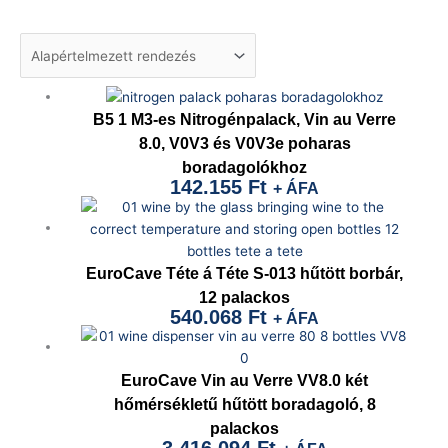
B5 1 M3-es Nitrogénpalack, Vin au Verre
8.0, V0V3 és V0V3e poharas
boradagolókhoz
142.155
Ft
+ ÁFA
EuroCave Téte á Téte S-013 hűtött borbár,
12 palackos
540.068
Ft
+ ÁFA
EuroCave Vin au Verre VV8.0 két
hőmérsékletű hűtött boradagoló, 8
palackos
3.416.094
Ft