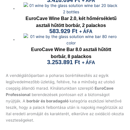
+ ÁFA
EuroCave Wine Bar 2.0, két hőmérsékletű
asztali hűtött borbár, 2 palackos
583.929
Ft
+ ÁFA
EuroCave Wine Bar 8.0 asztali hűtött
borbár, 8 palackos
3.253.891
Ft
+ ÁFA
A vendéglátóiparban a poharas borértékesítés az egyik
legjövedelmezőbb üzletág, feltéve, ha a minőség az utolsó
cseppig állandó marad. Kínálatunkban szereplő
EuroCave
Professional
berendezések pontosan ezt a biztonságot
nyújtják. A
borbár és boradagoló
kategória eszközei lehetővé
teszik, hogy a palack felbontása után is napokig megőrizzük az
ital eredeti aromáját és karakterét, elkerülve az oxidáció okozta
veszteségeket.