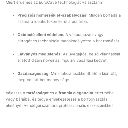
Miért érdemes az EuroCave technológiát választani?
Precíziós hőmérséklet-szabályozás
: Minden borfajta a
számára ideális fokon kerül a pohárba.
Oxidáció elleni védelem
: A vákuumozási vagy
nitrogénes technológia megakadályozza a bor romlását.
Látványos megjelenés
: Az üvegajtós, belső világítással
ellátott dizájn növeli az impulzív vásárlási kedvet.
Gazdaságosság
: Minimálisra csökkenthető a kiöntött,
megromlott bor mennyisége.
Válassza a
tartósságot
és a
francia eleganciát
éttermébe
vagy bárjába, és tegye emlékezetessé a borfogyasztás
élményét vendégei számára professzionális eszközeinkkel!