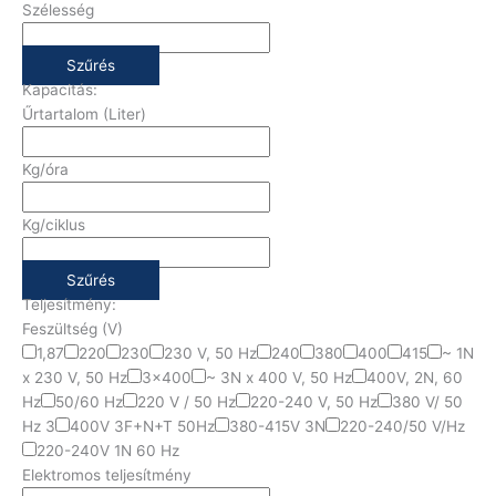
Szélesség
Szűrés
Kapacitás:
Űrtartalom (Liter)
Kg/óra
Kg/ciklus
Szűrés
Teljesítmény:
Feszültség (V)
1,87
220
230
230 V, 50 Hz
240
380
400
415
~ 1N
x 230 V, 50 Hz
3x400
~ 3N x 400 V, 50 Hz
400V, 2N, 60
Hz
50/60 Hz
220 V / 50 Hz
220-240 V, 50 Hz
380 V/ 50
Hz 3
400V 3F+N+T 50Hz
380-415V 3N
220-240/50 V/Hz
220-240V 1N 60 Hz
Elektromos teljesítmény