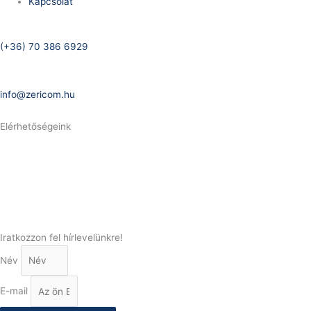
Kapcsolat
Telefonszám:
(+36) 70 386 6929
E-Mail:
info@zericom.hu
Elérhetőségeink
Telefonszám:
(+36) 70 386 6929
E-Mail:
info@gasztrokonyha.hu
Iratkozzon fel hírlevelünkre!
Név
E-mail