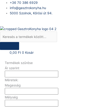
Skip
Products
+36 70 386 6929
to
search
info@gasztrokonyha.hu
content
5000 Szolnok, Kőrösi út 94.
Bejelentkezés
0,00
Ft
0
Kosár
Termékek szűrése
Ár szerint
Méretek:
Magasság
Mélység