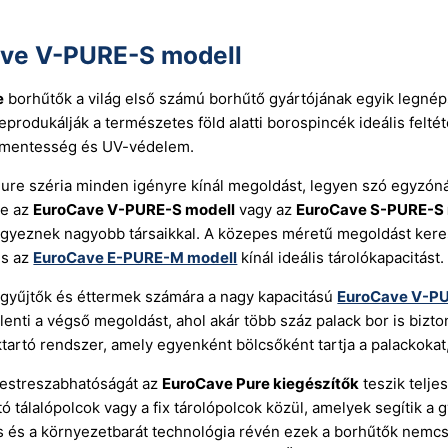
ve V-PURE-S modell
e
borhűtők a világ első számú borhűtő gyártójának egyik legnéps
reprodukálják a természetes föld alatti borospincék ideális felt
smentesség és UV-védelem.
ure széria minden igényre kínál megoldást, legyen szó egyzóná
re az
EuroCave V-PURE-S modell
vagy az
EuroCave S-PURE-S 
yeznek nagyobb társaikkal. A közepes méretű megoldást ker
s az
EuroCave E-PURE-M modell
kínál ideális tárolókapacitást.
 gyűjtők és éttermek számára a nagy kapacitású
EuroCave V-PU
lenti a végső megoldást, ahol akár több száz palack bor is bi
tartó rendszer, amely egyenként bölcsőként tartja a palackoka
estreszabhatóságát az
EuroCave Pure kiegészítők
teszik telje
tó tálalópolcok vagy a fix tárolópolcok közül, amelyek segítik a
s és a környezetbarát technológia révén ezek a borhűtők nemcs