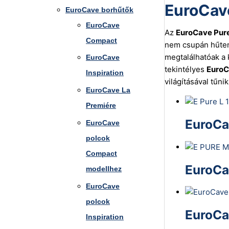
EuroCav
EuroCave borhűtők
EuroCave
Az
EuroCave Pur
Compact
nem csupán hűten
megtalálhatóak a 
EuroCave
tekintélyes
EuroC
Inspiration
világításával tűn
EuroCave La
Premiére
EuroCa
EuroCave
polcok
Compact
EuroCa
modellhez
EuroCave
polcok
EuroCa
Inspiration