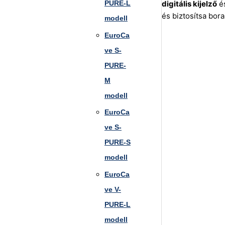
PURE-L
digitális kijelző
é
és biztosítsa bor
modell
EuroCa
ve S-
PURE-
M
modell
EuroCa
ve S-
PURE-S
modell
EuroCa
ve V-
PURE-L
modell