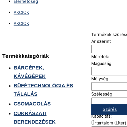
Elérhetőség
AKCIÓK
AKCIÓK
Termékek szűrés
Ár szerint
Termékkategóriák
Méretek:
Magasság
BÁRGÉPEK,
KÁVÉGÉPEK
Mélység
BÜFÉTECHNOLÓGIA ÉS
Szélesség
TÁLALÁS
CSOMAGOLÁS
Szűrés
CUKRÁSZATI
Kapacitás:
BERENDEZÉSEK
Űrtartalom (Liter)