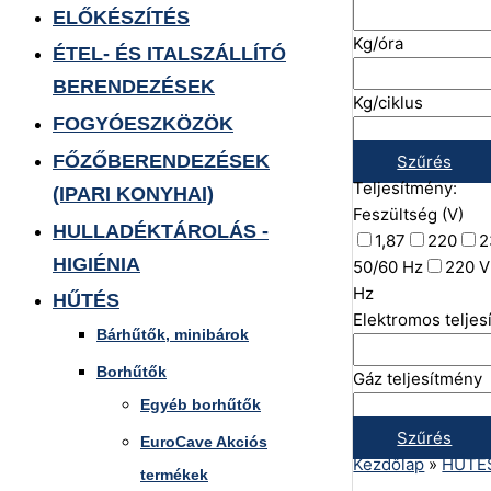
ELŐKÉSZÍTÉS
Kg/óra
ÉTEL- ÉS ITALSZÁLLÍTÓ
BERENDEZÉSEK
Kg/ciklus
FOGYÓESZKÖZÖK
FŐZŐBERENDEZÉSEK
Szűrés
Teljesítmény:
(IPARI KONYHAI)
Feszültség (V)
HULLADÉKTÁROLÁS -
1,87
220
2
HIGIÉNIA
50/60 Hz
220 V
Hz
HŰTÉS
Elektromos telje
Bárhűtők, minibárok
Borhűtők
Gáz teljesítmény
Egyéb borhűtők
Szűrés
EuroCave Akciós
Kezdőlap
»
HŰTÉ
termékek