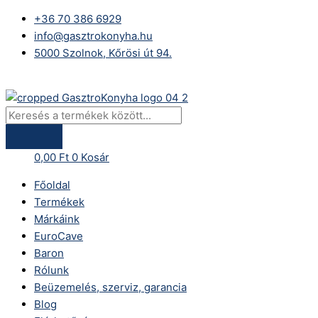
Skip
Products
+36 70 386 6929
to
search
info@gasztrokonyha.hu
content
5000 Szolnok, Kőrösi út 94.
Bejelentkezés
0,00
Ft
0
Kosár
Főoldal
Termékek
Márkáink
EuroCave
Baron
Rólunk
Beüzemelés, szerviz, garancia
Blog