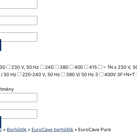
30
230 V, 50 Hz
240
380
400
415
~ 1N x 230 V, 5
 / 50 Hz
220-240 V, 50 Hz
380 V/ 50 Hz 3
400V 3F+N+T 
sítmény
S
»
Borhűtők
»
EuroCave borhűtők
»
EuroCave Pure