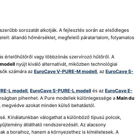
zerűbb sorozatát alkotják. A fejlesztés során az elsődleges
ételeit: állandó hőmérséklet, megfelelő páratartalom, folyamatos
s érlelőhűtőről vagy többzónás szervírozó hűtőről. A
modell
nyújt kiváló alternatívát, miközben technológiai
esők számára az
EuroCave V-PURE-M modell
, az
EuroCave S-
RE-L modell
,
EuroCave S-PURE-L modell
és az
EuroCave E-
ztonságban pihenhet. A Pure modellek különlegessége a
Main du
t, megvédve azokat minden külső behatástól.
ssé. Kínálatunkban válogathat a különböző típusú polcok,
 gyűjtemény átlátható rendszerezését. Az alacsony
ak a boraihoz, hanem a környezethez is kíméletesek. A