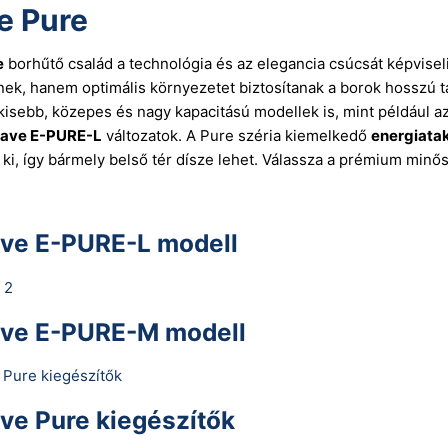
e Pure
e
borhűtő család a technológia és az elegancia csúcsát képvise
ek, hanem optimális környezetet biztosítanak a borok hosszú t
kisebb, közepes és nagy kapacitású modellek is, mint például a
ave E-PURE-L
változatok. A Pure széria kiemelkedő
energiata
ik ki, így bármely belső tér dísze lehet. Válassza a prémium mi
ve E-PURE-L modell
ve E-PURE-M modell
ve Pure kiegészítők