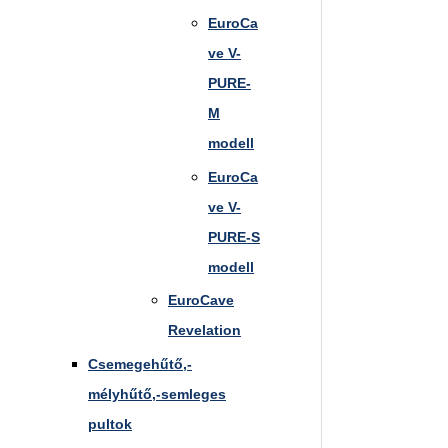
EuroCa
ve V-
PURE-
M
modell
EuroCa
ve V-
PURE-S
modell
EuroCave
Revelation
Csemegehűtő,-
mélyhűtő,-semleges
pultok