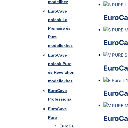
modellhez
EuroCave
EuroCa
polcok La
Premiére és
Pure
EuroCa
modellekhez
EuroCave
polcok Pure
EuroCa
és Revelation
modellekhez
EuroCave
EuroCa
Professional
EuroCave
EuroCa
Pure
EuroCa