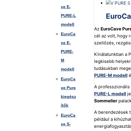
ve E-
EuroCa
PURE-L
modell
Az
EuroCave Pur
EuroCa
cél az volt, hogy 
szellőzés, rezgé
ve E-
PURE-
Kínálatunkban a P
M
legkisebb helyek
tudásukban megeg
modell
PURE-M modell
é
EuroCa
A professzionális
ve Pure
PURE-L modell
je
kiegész
Sommelier
palack
ítők
A berendezések t
EuroCa
például a kihúzha
ve S-
energiafogyasztá