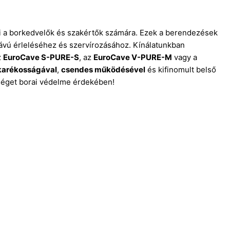
li a borkedvelők és szakértők számára. Ezek a berendezések
ávú érleléséhez és szervírozásához. Kínálatunkban
z
EuroCave S-PURE-S
, az
EuroCave V-PURE-M
vagy a
karékosságával
,
csendes működésével
és kifinomult belső
nőséget borai védelme érdekében!