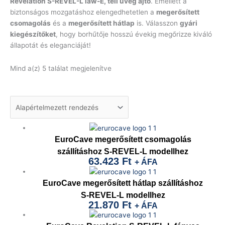
Revelation S-REVEL-L law-E, teli üveg ajtó
. Emellett a
biztonságos mozgatáshoz elengedhetetlen a
megerősített
csomagolás
és a
megerősített hátlap
is. Válasszon
gyári
kiegészítőket
, hogy borhűtője hosszú évekig megőrizze kiváló
állapotát és eleganciáját!
Mind a(z) 5 találat megjelenítve
EuroCave megerősített csomagolás
szállításhoz S-REVEL-L modellhez
63.423
Ft
+ ÁFA
EuroCave megerősített hátlap szállításhoz
S-REVEL-L modellhez
21.870
Ft
+ ÁFA