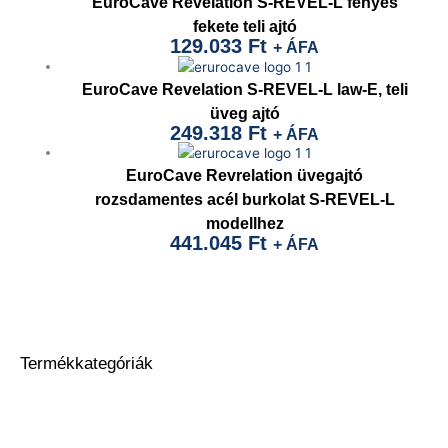
EuroCave Revelation S-REVEL-L fényes
fekete teli ajtó
129.033
Ft
+ ÁFA
EuroCave Revelation S-REVEL-L law-E, teli
üveg ajtó
249.318
Ft
+ ÁFA
EuroCave Revrelation üvegajtó
rozsdamentes acél burkolat S-REVEL-L
modellhez
441.045
Ft
+ ÁFA
Termékkategóriák