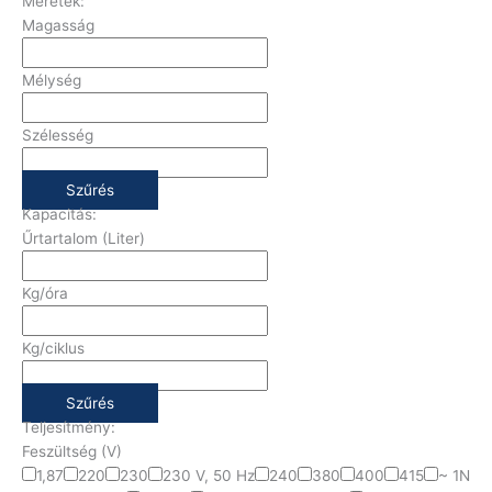
Méretek:
Magasság
Mélység
Szélesség
Szűrés
Kapacitás:
Űrtartalom (Liter)
Kg/óra
Kg/ciklus
Szűrés
Teljesítmény:
Feszültség (V)
1,87
220
230
230 V, 50 Hz
240
380
400
415
~ 1N