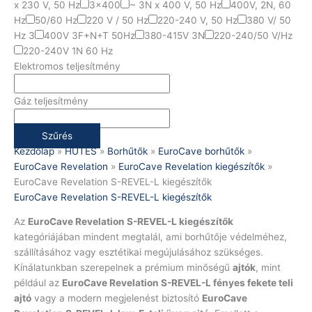
x 230 V, 50 Hz
3x400
~ 3N x 400 V, 50 Hz
400V, 2N, 60
Hz
50/60 Hz
220 V / 50 Hz
220-240 V, 50 Hz
380 V/ 50
Hz 3
400V 3F+N+T 50Hz
380-415V 3N
220-240/50 V/Hz
220-240V 1N 60 Hz
Elektromos teljesítmény
Gáz teljesítmény
Szűrés
Kezdőlap
»
HŰTÉS
»
Borhűtők
»
EuroCave borhűtők
»
EuroCave Revelation
»
EuroCave Revelation kiegészítők
»
EuroCave Revelation S-REVEL-L kiegészítők
EuroCave Revelation S-REVEL-L kiegészítők
Az
EuroCave Revelation S-REVEL-L kiegészítők
kategóriájában mindent megtalál, ami borhűtője védelméhez,
szállításához vagy esztétikai megújulásához szükséges.
Kínálatunkban szerepelnek a prémium minőségű
ajtók
, mint
például az
EuroCave Revelation S-REVEL-L fényes fekete teli
ajtó
vagy a modern megjelenést biztosító
EuroCave