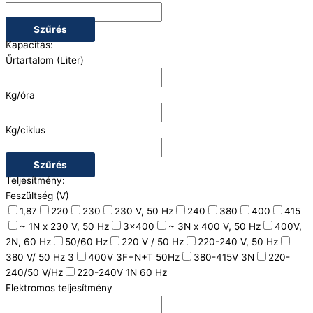
Szűrés
Kapacitás:
Űrtartalom (Liter)
Kg/óra
Kg/ciklus
Szűrés
Teljesítmény:
Feszültség (V)
1,87
220
230
230 V, 50 Hz
240
380
400
415
~ 1N x 230 V, 50 Hz
3x400
~ 3N x 400 V, 50 Hz
400V,
2N, 60 Hz
50/60 Hz
220 V / 50 Hz
220-240 V, 50 Hz
380 V/ 50 Hz 3
400V 3F+N+T 50Hz
380-415V 3N
220-
240/50 V/Hz
220-240V 1N 60 Hz
Elektromos teljesítmény