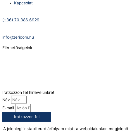
Kapcsolat
Telefonszám:
(+36) 70 386 6929
E-Mail:
info@zericom.hu
Elérhetőségeink
Telefonszám:
(+36) 70 386 6929
E-Mail:
info@gasztrokonyha.hu
Iratkozzon fel hírlevelünkre!
Név
E-mail
Iratkozzon fel
A jelenlegi instabil euró árfolyam miatt a weboldalunkon megjelenő