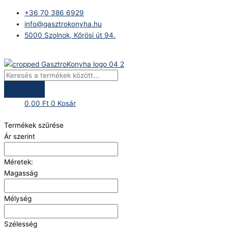
Skip
Products
+36 70 386 6929
to
search
info@gasztrokonyha.hu
content
5000 Szolnok, Kőrösi út 94.
Bejelentkezés
0,00
Ft
0
Kosár
Termékek szűrése
Ár szerint
Méretek:
Magasság
Mélység
Szélesség