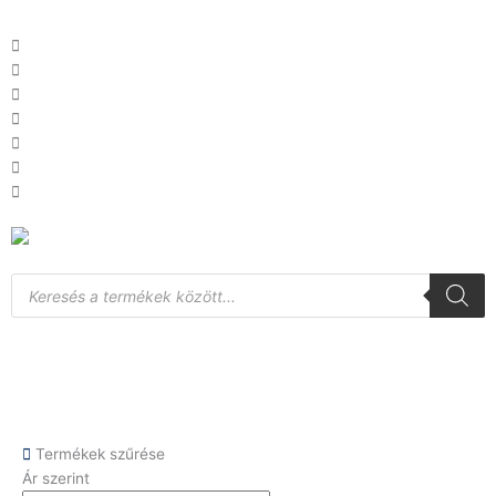
Skip
to
content
Products
search
Termékek szűrése
Ár szerint