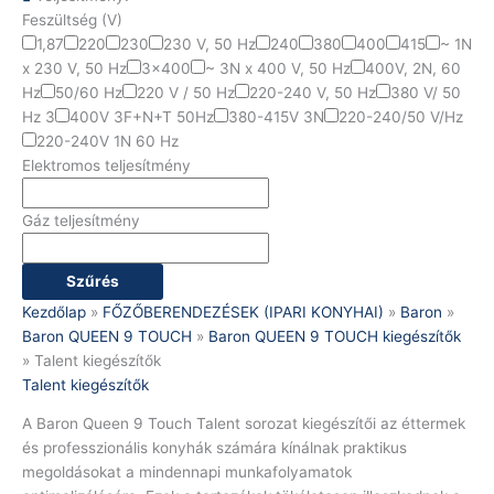
Feszültség (V)
1,87
220
230
230 V, 50 Hz
240
380
400
415
~ 1N
x 230 V, 50 Hz
3x400
~ 3N x 400 V, 50 Hz
400V, 2N, 60
Hz
50/60 Hz
220 V / 50 Hz
220-240 V, 50 Hz
380 V/ 50
Hz 3
400V 3F+N+T 50Hz
380-415V 3N
220-240/50 V/Hz
220-240V 1N 60 Hz
Elektromos teljesítmény
Gáz teljesítmény
Szűrés
Kezdőlap
»
FŐZŐBERENDEZÉSEK (IPARI KONYHAI)
»
Baron
»
Baron QUEEN 9 TOUCH
»
Baron QUEEN 9 TOUCH kiegészítők
»
Talent kiegészítők
Talent kiegészítők
A Baron Queen 9 Touch Talent sorozat kiegészítői az éttermek
és professzionális konyhák számára kínálnak praktikus
megoldásokat a mindennapi munkafolyamatok