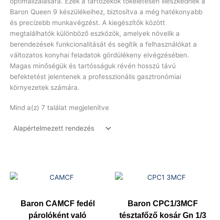
optimalizálására. Ezek a tartozékok tökéletesen illeszkednek a
Baron Queen 9 készülékeihez, biztosítva a még hatékonyabb
és precízebb munkavégzést. A kiegészítők között
megtalálhatók különböző eszközök, amelyek növelik a
berendezések funkcionalitását és segítik a felhasználókat a
változatos konyhai feladatok gördülékeny elvégzésében.
Magas minőségük és tartósságuk révén hosszú távú
befektetést jelentenek a professzionális gasztronómiai
környezetek számára.
Mind a(z) 7 találat megjelenítve
Baron CAMCF fedél
Baron CPC1/3MCF
párolóként való
tésztafőző kosár Gn 1/3