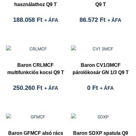
használathoz Q9 T
Q9 T
188.058
Ft
86.572
Ft
+ ÁFA
+ ÁFA
Baron CRLMCF
Baron CV1/3MCF
multifunkciós kocsi Q9 T
párolókosár GN 1/3 Q9 T
250.260
Ft
0
Ft
+ ÁFA
+ ÁFA
Baron GFMCF alsó rács
Baron SDXP spatula Q9