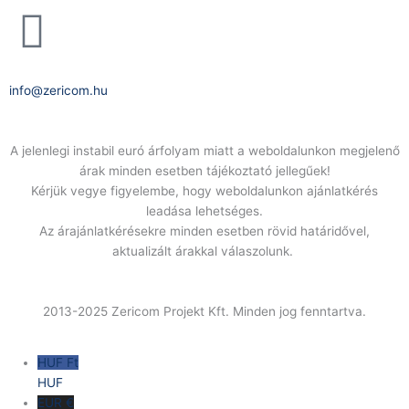
E-Mail:
info@zericom.hu
A jelenlegi instabil euró árfolyam miatt a weboldalunkon megjelenő
árak minden esetben tájékoztató jellegűek!
Kérjük vegye figyelembe, hogy weboldalunkon ajánlatkérés
leadása lehetséges.
Az árajánlatkérésekre minden esetben rövid határidővel,
aktualizált árakkal válaszolunk.
2013-2025 Zericom Projekt Kft. Minden jog fenntartva.
HUF Ft
HUF
EUR €