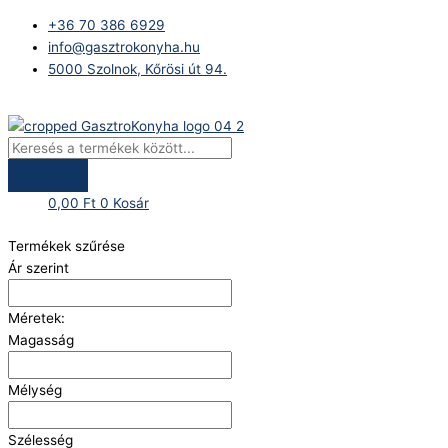
Skip
Products
+36 70 386 6929
to
search
info@gasztrokonyha.hu
content
5000 Szolnok, Kőrösi út 94.
Bejelentkezés
0,00
Ft
0
Kosár
Termékek szűrése
Ár szerint
Méretek:
Magasság
Mélység
Szélesség