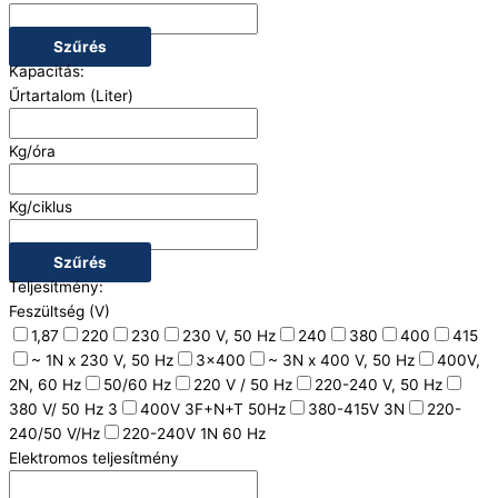
Szűrés
Kapacitás:
Űrtartalom (Liter)
Kg/óra
Kg/ciklus
Szűrés
Teljesítmény:
Feszültség (V)
1,87
220
230
230 V, 50 Hz
240
380
400
415
~ 1N x 230 V, 50 Hz
3x400
~ 3N x 400 V, 50 Hz
400V,
2N, 60 Hz
50/60 Hz
220 V / 50 Hz
220-240 V, 50 Hz
380 V/ 50 Hz 3
400V 3F+N+T 50Hz
380-415V 3N
220-
240/50 V/Hz
220-240V 1N 60 Hz
Elektromos teljesítmény