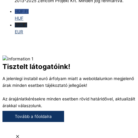
2013-2025 Zericom Projekt Kft. Minden jog fenntartva.
HUF Ft
HUF
EUR €
EUR
Tisztelt látogatóink!
A jelenlegi instabil euró árfolyam miatt a weboldalunkon megjelenő
árak minden esetben tájékoztató jellegűek!
Az árajánlatkérésekre minden esetben rövid határidővel, aktualizált
árakkal válaszolunk.
Tovább a főoldalra