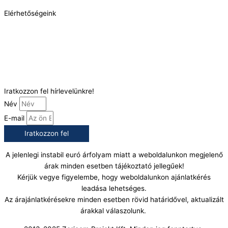
Elérhetőségeink
Telefonszám:
(+36) 70 386 6929
E-Mail:
info@gasztrokonyha.hu
Iratkozzon fel hírlevelünkre!
Név
E-mail
Iratkozzon fel
A jelenlegi instabil euró árfolyam miatt a weboldalunkon megjelenő
árak minden esetben tájékoztató jellegűek!
Kérjük vegye figyelembe, hogy weboldalunkon ajánlatkérés
leadása lehetséges.
Az árajánlatkérésekre minden esetben rövid határidővel, aktualizált
árakkal válaszolunk.