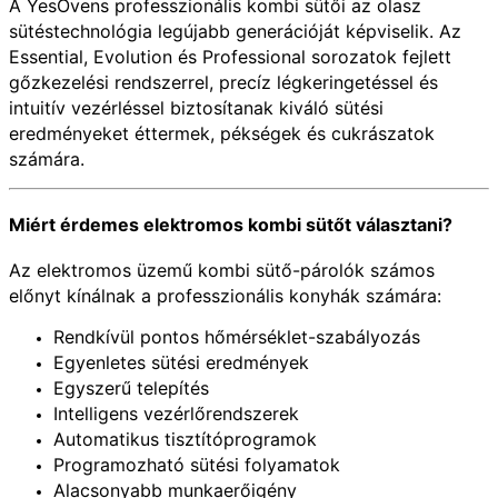
A YesOvens professzionális kombi sütői az olasz
sütéstechnológia legújabb generációját képviselik. Az
Essential, Evolution és Professional sorozatok fejlett
gőzkezelési rendszerrel, precíz légkeringetéssel és
intuitív vezérléssel biztosítanak kiváló sütési
eredményeket éttermek, pékségek és cukrászatok
számára.
Miért érdemes elektromos kombi sütőt választani?
Az elektromos üzemű kombi sütő-párolók számos
előnyt kínálnak a professzionális konyhák számára:
Rendkívül pontos hőmérséklet-szabályozás
Egyenletes sütési eredmények
Egyszerű telepítés
Intelligens vezérlőrendszerek
Automatikus tisztítóprogramok
Programozható sütési folyamatok
Alacsonyabb munkaerőigény