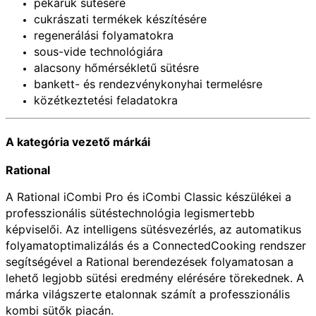
pékáruk sütésére
cukrászati termékek készítésére
regenerálási folyamatokra
sous-vide technológiára
alacsony hőmérsékletű sütésre
bankett- és rendezvénykonyhai termelésre
közétkeztetési feladatokra
A kategória vezető márkái
Rational
A Rational iCombi Pro és iCombi Classic készülékei a
professzionális sütéstechnológia legismertebb
képviselői. Az intelligens sütésvezérlés, az automatikus
folyamatoptimalizálás és a ConnectedCooking rendszer
segítségével a Rational berendezések folyamatosan a
lehető legjobb sütési eredmény elérésére törekednek. A
márka világszerte etalonnak számít a professzionális
kombi sütők piacán.