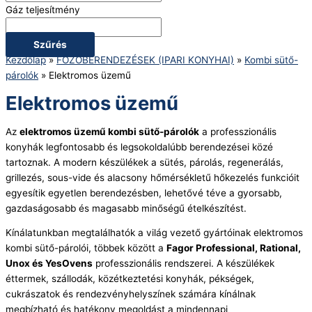
Gáz teljesítmény
Szűrés
Kezdőlap
»
FŐZŐBERENDEZÉSEK (IPARI KONYHAI)
»
Kombi sütő-
párolók
»
Elektromos üzemű
Elektromos üzemű
Az
elektromos üzemű kombi sütő-párolók
a professzionális
konyhák legfontosabb és legsokoldalúbb berendezései közé
tartoznak. A modern készülékek a sütés, párolás, regenerálás,
grillezés, sous-vide és alacsony hőmérsékletű hőkezelés funkcióit
egyesítik egyetlen berendezésben, lehetővé téve a gyorsabb,
gazdaságosabb és magasabb minőségű ételkészítést.
Kínálatunkban megtalálhatók a világ vezető gyártóinak elektromos
kombi sütő-párolói, többek között a
Fagor Professional, Rational,
Unox és YesOvens
professzionális rendszerei. A készülékek
éttermek, szállodák, közétkeztetési konyhák, pékségek,
cukrászatok és rendezvényhelyszínek számára kínálnak
megbízható és hatékony megoldást a mindennapi