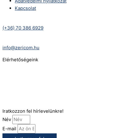
Adatvédelmi nyilatkozat
Kapcsolat
Telefonszám:
(+36) 70 386 6929
E-Mail:
info@zericom.hu
Elérhetőségeink
Telefonszám:
(+36) 70 386 6929
E-Mail:
info@gasztrokonyha.hu
Iratkozzon fel hírlevelünkre!
Név
E-mail