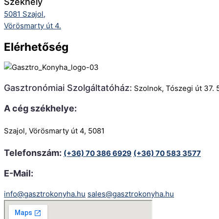
Székhely
5081 Szajol,
Vörösmarty út 4.
Elérhetőség
Gasztronómiai Szolgáltatóház:
Szolnok, Tószegi út 37. 
A cég székhelye:
Szajol, Vörösmarty út 4, 5081
Telefonszám:
(+36) 70 386 6929
(+36) 70 583 3577
E-Mail:
info@gasztrokonyha.hu
sales@gasztrokonyha.hu