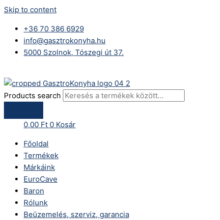
Skip to content
+36 70 386 6929
info@gasztrokonyha.hu
5000 Szolnok, Tószegi út 37.
Bejelentkezés
Products search
0,00
Ft
0
Kosár
Főoldal
Termékek
Márkáink
EuroCave
Baron
Rólunk
Beüzemelés, szerviz, garancia