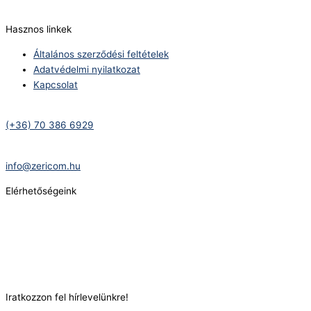
info@zericom.hu
Hasznos linkek
Általános szerződési feltételek
Adatvédelmi nyilatkozat
Kapcsolat
Telefonszám:
(+36) 70 386 6929
E-Mail:
info@zericom.hu
Elérhetőségeink
Telefonszám:
(+36) 70 386 6929
E-Mail:
info@gasztrokonyha.hu
Iratkozzon fel hírlevelünkre!