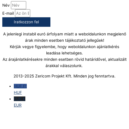
Név
E-mail
Iratkozzon fel
A jelenlegi instabil euró árfolyam miatt a weboldalunkon megjelenő
árak minden esetben tájékoztató jellegűek!
Kérjük vegye figyelembe, hogy weboldalunkon ajánlatkérés
leadása lehetséges.
Az árajánlatkérésekre minden esetben rövid határidővel, aktualizált
árakkal válaszolunk.
2013-2025 Zericom Projekt Kft. Minden jog fenntartva.
HUF Ft
HUF
EUR €
EUR