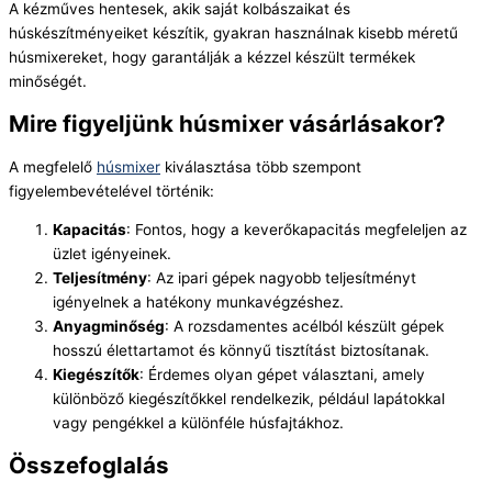
A kézműves hentesek, akik saját kolbászaikat és
húskészítményeiket készítik, gyakran használnak kisebb méretű
húsmixereket, hogy garantálják a kézzel készült termékek
minőségét.
Mire figyeljünk húsmixer vásárlásakor?
A megfelelő
húsmixer
kiválasztása több szempont
figyelembevételével történik:
Kapacitás
: Fontos, hogy a keverőkapacitás megfeleljen az
üzlet igényeinek.
Teljesítmény
: Az ipari gépek nagyobb teljesítményt
igényelnek a hatékony munkavégzéshez.
Anyagminőség
: A rozsdamentes acélból készült gépek
hosszú élettartamot és könnyű tisztítást biztosítanak.
Kiegészítők
: Érdemes olyan gépet választani, amely
különböző kiegészítőkkel rendelkezik, például lapátokkal
vagy pengékkel a különféle húsfajtákhoz.
Összefoglalás