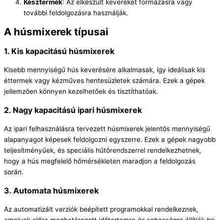
Késztermék
: Az elkészült keveréket formázásra vagy
további feldolgozásra használják.
A húsmixerek típusai
1.
Kis kapacitású húsmixerek
Kisebb mennyiségű hús keverésére alkalmasak, így ideálisak kis
éttermek vagy kézműves hentesüzletek számára. Ezek a gépek
jellemzően könnyen kezelhetőek és tisztíthatóak.
2.
Nagy kapacitású ipari húsmixerek
Az ipari felhasználásra tervezett húsmixerek jelentős mennyiségű
alapanyagot képesek feldolgozni egyszerre. Ezek a gépek nagyobb
teljesítményűek, és speciális hűtőrendszerrel rendelkezhetnek,
hogy a hús megfelelő hőmérsékleten maradjon a feldolgozás
során.
3.
Automata húsmixerek
Az automatizált verziók beépített programokkal rendelkeznek,
amelyek előre meghatározott időtartamra és sebességre állítják be