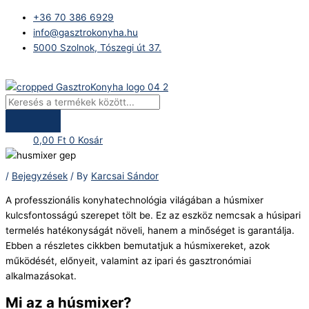
Skip
Products
+36 70 386 6929
to
search
info@gasztrokonyha.hu
content
5000 Szolnok, Tószegi út 37.
Bejelentkezés
0,00
Ft
0
Kosár
/
Bejegyzések
/ By
Karcsai Sándor
A professzionális konyhatechnológia világában a húsmixer
kulcsfontosságú szerepet tölt be. Ez az eszköz nemcsak a húsipari
termelés hatékonyságát növeli, hanem a minőséget is garantálja.
Ebben a részletes cikkben bemutatjuk a húsmixereket, azok
működését, előnyeit, valamint az ipari és gasztronómiai
alkalmazásokat.
Mi az a húsmixer?