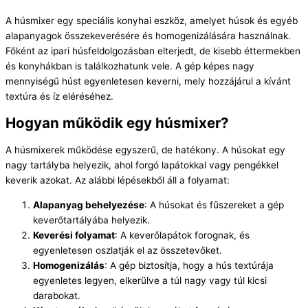
A húsmixer egy speciális konyhai eszköz, amelyet húsok és egyéb
alapanyagok összekeverésére és homogenizálására használnak.
Főként az ipari húsfeldolgozásban elterjedt, de kisebb éttermekben
és konyhákban is találkozhatunk vele. A gép képes nagy
mennyiségű húst egyenletesen keverni, mely hozzájárul a kívánt
textúra és íz eléréséhez.
Hogyan működik egy húsmixer?
A húsmixerek működése egyszerű, de hatékony. A húsokat egy
nagy tartályba helyezik, ahol forgó lapátokkal vagy pengékkel
keverik azokat. Az alábbi lépésekből áll a folyamat:
Alapanyag behelyezése
: A húsokat és fűszereket a gép
keverőtartályába helyezik.
Keverési folyamat
: A keverőlapátok forognak, és
egyenletesen oszlatják el az összetevőket.
Homogenizálás
: A gép biztosítja, hogy a hús textúrája
egyenletes legyen, elkerülve a túl nagy vagy túl kicsi
darabokat.