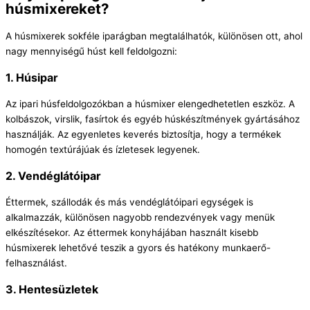
húsmixereket?
A húsmixerek sokféle iparágban megtalálhatók, különösen ott, ahol
nagy mennyiségű húst kell feldolgozni:
1.
Húsipar
Az ipari húsfeldolgozókban a húsmixer elengedhetetlen eszköz. A
kolbászok, virslik, fasírtok és egyéb húskészítmények gyártásához
használják. Az egyenletes keverés biztosítja, hogy a termékek
homogén textúrájúak és ízletesek legyenek.
2.
Vendéglátóipar
Éttermek, szállodák és más vendéglátóipari egységek is
alkalmazzák, különösen nagyobb rendezvények vagy menük
elkészítésekor. Az éttermek konyhájában használt kisebb
húsmixerek lehetővé teszik a gyors és hatékony munkaerő-
felhasználást.
3.
Hentesüzletek