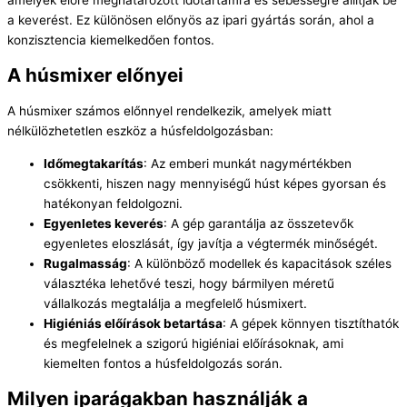
a keverést. Ez különösen előnyös az ipari gyártás során, ahol a
konzisztencia kiemelkedően fontos.
A húsmixer előnyei
A húsmixer számos előnnyel rendelkezik, amelyek miatt
nélkülözhetetlen eszköz a húsfeldolgozásban:
Időmegtakarítás
: Az emberi munkát nagymértékben
csökkenti, hiszen nagy mennyiségű húst képes gyorsan és
hatékonyan feldolgozni.
Egyenletes keverés
: A gép garantálja az összetevők
egyenletes eloszlását, így javítja a végtermék minőségét.
Rugalmasság
: A különböző modellek és kapacitások széles
választéka lehetővé teszi, hogy bármilyen méretű
vállalkozás megtalálja a megfelelő húsmixert.
Higiéniás előírások betartása
: A gépek könnyen tisztíthatók
és megfelelnek a szigorú higiéniai előírásoknak, ami
kiemelten fontos a húsfeldolgozás során.
Milyen iparágakban használják a