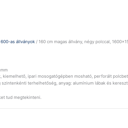
1600-as állványok
/ 160 cm magas állvány, négy polccal, 1600
0 mm
k, kiemelhető, ipari mosogatógépben mosható, perforált polcbet
 szintenkénti terhelhetőség, anyag: alumínium lábak és kereszt
ket tud megtekinteni.