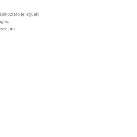
jékoztató jellegűek!
éges.
laszolunk.