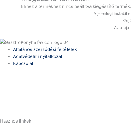
Ehhez a termékhez nincs beállítva kiegészítő termék.
A jelenlegi instabi
Kérj
Az áraján
Általános szerződési feltételek
Adatvédelmi nyilatkozat
Kapcsolat
Telefonszám:
(+36) 70 386 6929
E-Mail:
info@zericom.hu
Hasznos linkek