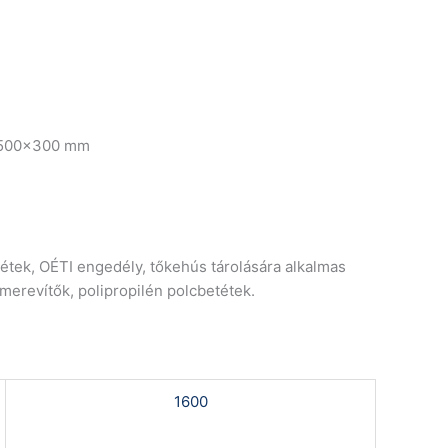
x1500x300 mm
étek, OÉTI engedély, tőkehús tárolására alkalmas
merevítők, polipropilén polcbetétek.
1600