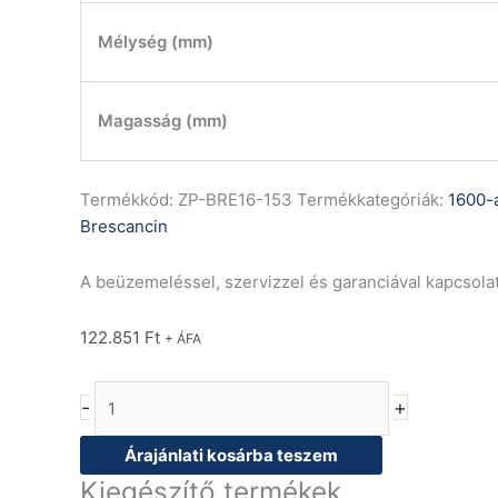
Mélység (mm)
Magasság (mm)
Termékkód:
ZP-BRE16-153
Termékkategóriák:
1600-a
Brescancin
A beüzemeléssel, szervizzel és garanciával kapcsola
122.851
Ft
+ ÁFA
-
+
Árajánlati kosárba teszem
Kiegészítő termékek