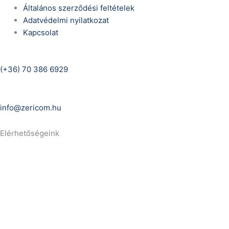
Általános szerződési feltételek
Adatvédelmi nyilatkozat
Kapcsolat
Telefonszám:
(+36) 70 386 6929
E-Mail:
info@zericom.hu
Elérhetőségeink
Telefonszám:
(+36) 70 386 6929
E-Mail:
info@gasztrokonyha.hu