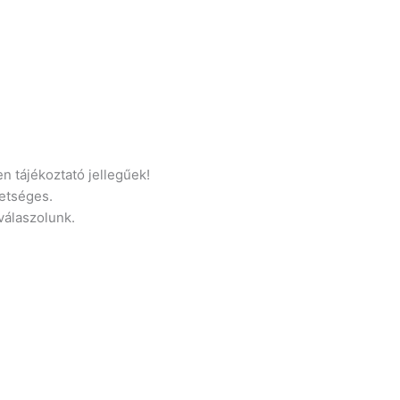
n tájékoztató jellegűek!
etséges.
 válaszolunk.