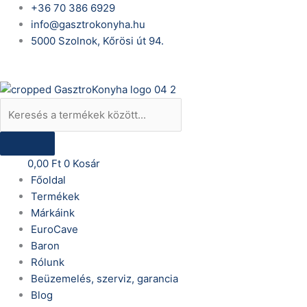
Skip
Products
160
+36 70 386 6929
to
search
cm
info@gasztrokonyha.hu
content
magas
5000 Szolnok, Kőrösi út 94.
állvány,
Bejelentkezés
négy
polccal,
1600x1500x300
mm
mennyiség
0,00
Ft
0
Kosár
Főoldal
Termékek
Márkáink
EuroCave
Baron
Rólunk
Beüzemelés, szerviz, garancia
Blog