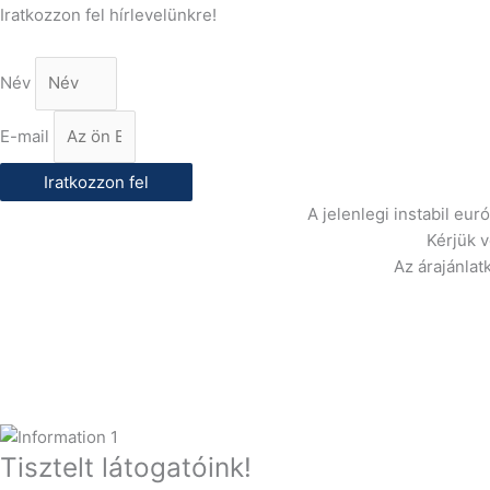
Iratkozzon fel hírlevelünkre!
Név
E-mail
Iratkozzon fel
A jelenlegi instabil eu
Kérjük 
Az árajánlat
Tisztelt látogatóink!