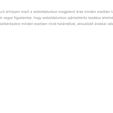
l euró árfolyam miatt a weboldalunkon megjelenő árak minden esetben tá
ük vegye figyelembe, hogy weboldalunkon ajánlatkérés leadása lehets
latkérésekre minden esetben rövid határidővel, aktualizált árakkal vá