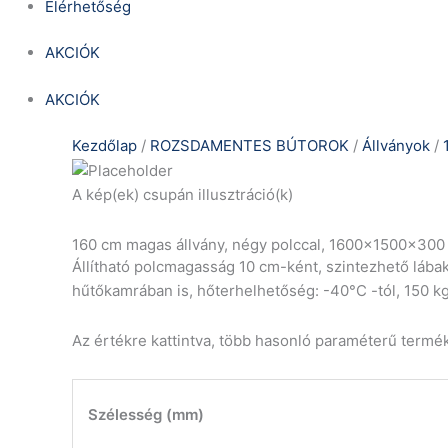
Elérhetőség
AKCIÓK
AKCIÓK
Kezdőlap
/
ROZSDAMENTES BÚTOROK
/
Állványok
/
A kép(ek) csupán illusztráció(k)
160 cm magas állvány, négy polccal, 1600x1500x30
Állítható polcmagasság 10 cm-ként, szintezhető lába
hűtőkamrában is, hőterhelhetőség: -40°C -tól, 150 kg
Az értékre kattintva, több hasonló paraméterű termé
Szélesség (mm)