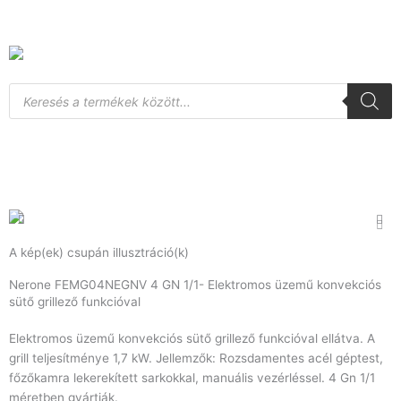
Skip
to
content
Products
search
A kép(ek) csupán illusztráció(k)
Nerone FEMG04NEGNV 4 GN 1/1- Elektromos üzemű konvekciós
sütő grillező funkcióval
Elektromos üzemű konvekciós sütő grillező funkcióval ellátva. A
grill teljesítménye 1,7 kW. Jellemzők: Rozsdamentes acél géptest,
főzőkamra lekerekített sarkokkal, manuális vezérléssel. 4 Gn 1/1
méretben gyártják.