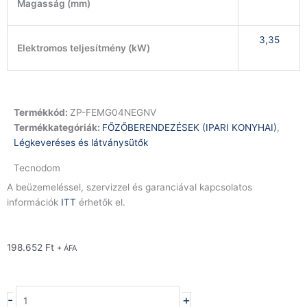
Magasság (mm)
3,35
Elektromos teljesítmény (kW)
Termékkód:
ZP-FEMG04NEGNV
Termékkategóriák:
FŐZŐBERENDEZÉSEK (IPARI KONYHAI)
,
Légkeveréses és látványsütők
Tecnodom
A beüzemeléssel, szervizzel és garanciával kapcsolatos
információk
ITT
érhetők el.
198.652
Ft
+ ÁFA
Nerone
-
+