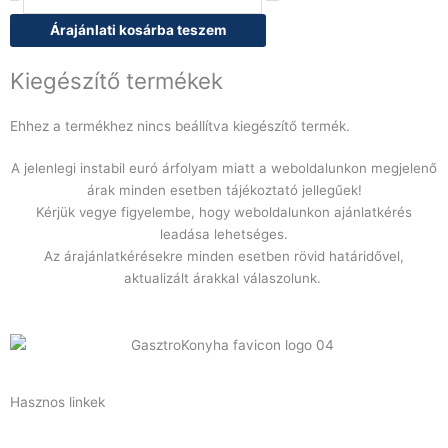
FEMG04NEGNV
4
Árajánlati kosárba teszem
GN
1/1-
Kiegészítő termékek
Elektromos
üzemű
Ehhez a termékhez nincs beállítva kiegészítő termék.
konvekciós
sütő
A jelenlegi instabil euró árfolyam miatt a weboldalunkon megjelenő
grillező
árak minden esetben tájékoztató jellegűek!
funkcióval
Kérjük vegye figyelembe, hogy weboldalunkon ajánlatkérés
mennyiség
leadása lehetséges.
Az árajánlatkérésekre minden esetben rövid határidővel,
aktualizált árakkal válaszolunk.
Hasznos linkek