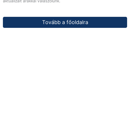
aktualizált árakkal válaszolunk.
Tovább a főoldalra