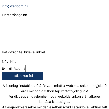
E-Mail:
info@zericom.hu
Elérhetőségeink
Telefonszám:
(+36) 70 386 6929
E-Mail:
info@gasztrokonyha.hu
Iratkozzon fel hírlevelünkre!
Név
E-mail
Iratkozzon fel
A jelenlegi instabil euró árfolyam miatt a weboldalunkon megjelenő
árak minden esetben tájékoztató jellegűek!
Kérjük vegye figyelembe, hogy weboldalunkon ajánlatkérés
leadása lehetséges.
Az árajánlatkérésekre minden esetben rövid határidővel, aktualizált