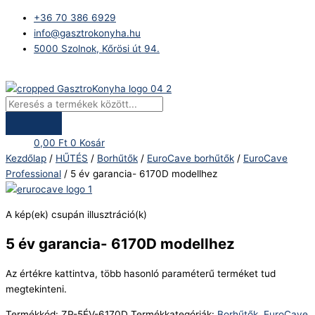
Skip
Products
5
+36 70 386 6929
to
search
év
info@gasztrokonyha.hu
content
garancia-
5000 Szolnok, Kőrösi út 94.
6170D
modellhez
Bejelentkezés
mennyiség
0,00
Ft
0
Kosár
Kezdőlap
/
HŰTÉS
/
Borhűtők
/
EuroCave borhűtők
/
EuroCave
Professional
/ 5 év garancia- 6170D modellhez
A kép(ek) csupán illusztráció(k)
5 év garancia- 6170D modellhez
Az értékre kattintva, több hasonló paraméterű terméket tud
megtekinteni.
Termékkód:
ZP-5ÉV-6170D
Termékkategóriák:
Borhűtők
,
EuroCave