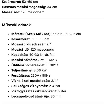
Kosárméret:
50×50 cm
Hasznos mosási magasság:
34 cm
Mosási idő:
120 másodperc
Műszaki adatok
Méretek (Szé x Mé x Ma):
55 × 60 × 82,5 cm
Kosárméret:
50 × 50 cm
Mosási ciklusok száma:
1
Mosási idő:
120 másodperc
Kapacitás:
40-30 kosár/óra
Mosási hőmérséklet:
0-65°C
Öblítési hőmérséklet:
0-90°C
Teljesítmény:
3,66 kW
Feszültség:
230V / 50Hz
Vízhálózati csatlakozás:
3/4″
Szükséges víznyomás:
2-4 bar
Vízfogyasztás ciklusonként:
5 liter
Lecsapoló cső átmérője:
35 mm