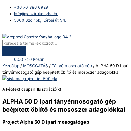
Skip
Products
ALPHA
+36 70 386 6929
to
search
50
info@gasztrokonyha.hu
content
D
5000 Szolnok, Kőrösi út 94.
Ipari
tányérmosogató
Bejelentkezés
gép
beépített
öblítő
és
0,00
Ft
0
Kosár
mosószer
Kezdőlap
/
MOSOGATÁS
/
Tányérmosogató gép
/ ALPHA 50 D Ipari
adagolókkal
tányérmosogató gép beépített öblítő és mosószer adagolókkal
mennyiség
A kép(ek) csupán illusztráció(k)
ALPHA 50 D Ipari tányérmosogató gép
beépített öblítő és mosószer adagolókkal
Project Alpha 50 D ipari mosogatógép