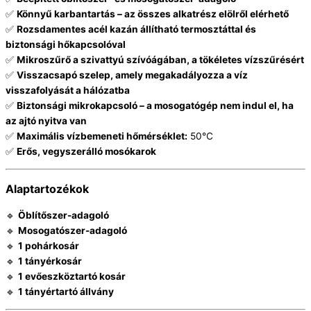
✅
Könnyű karbantartás – az összes alkatrész elölről elérhető
✅
Rozsdamentes acél kazán állítható termosztáttal és
biztonsági hőkapcsolóval
✅
Mikroszűrő a szivattyú szívóágában, a tökéletes vízszűrésért
✅
Visszacsapó szelep, amely megakadályozza a víz
visszafolyását a hálózatba
✅
Biztonsági mikrokapcsoló – a mosogatógép nem indul el, ha
az ajtó nyitva van
✅
Maximális vízbemeneti hőmérséklet:
50°C
✅
Erős, vegyszerálló mosókarok
Alaptartozékok
🔹
Öblítőszer-adagoló
🔹
Mosogatószer-adagoló
🔹
1 pohárkosár
🔹
1 tányérkosár
🔹
1 evőeszköztartó kosár
🔹
1 tányértartó állvány