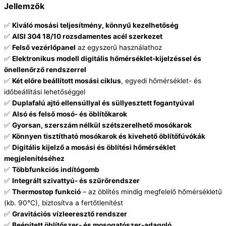
Jellemzők
✅
Kiváló mosási teljesítmény, könnyű kezelhetőség
✅
AISI 304 18/10 rozsdamentes acél szerkezet
✅
Felső vezérlőpanel
az egyszerű használathoz
✅
Elektronikus modell digitális hőmérséklet-kijelzéssel és
önellenőrző rendszerrel
✅
Két előre beállított mosási ciklus
, egyedi hőmérséklet- és
időbeállítási lehetőséggel
✅
Duplafalú ajtó ellensúllyal és süllyesztett fogantyúval
✅
Alsó és felső mosó- és öblítőkarok
✅
Gyorsan, szerszám nélkül szétszerelhető mosókarok
✅
Könnyen tisztítható mosókarok és kivehető öblítőfúvókák
✅
Digitális kijelző a mosási és öblítési hőmérséklet
megjelenítéséhez
✅
Többfunkciós indítógomb
✅
Integrált szivattyú- és szűrőrendszer
✅
Thermostop funkció
– az öblítés mindig megfelelő hőmérsékletű
(kb. 90°C), biztosítva a fertőtlenítést
✅
Gravitációs vízleeresztő rendszer
✅
Beépített öblítőszer- és mosogatószer-adagoló