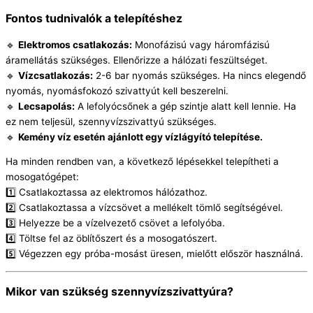
Fontos tudnivalók a telepítéshez
🔹
Elektromos csatlakozás:
Monofázisú vagy háromfázisú
áramellátás szükséges. Ellenőrizze a hálózati feszültséget.
🔹
Vízcsatlakozás:
2-6 bar nyomás szükséges. Ha nincs elegendő
nyomás, nyomásfokozó szivattyút kell beszerelni.
🔹
Lecsapolás:
A lefolyócsőnek a gép szintje alatt kell lennie. Ha
ez nem teljesül, szennyvízszivattyú szükséges.
🔹
Kemény víz esetén ajánlott egy vízlágyító telepítése.
Ha minden rendben van, a következő lépésekkel telepítheti a
mosogatógépet:
1️⃣ Csatlakoztassa az elektromos hálózathoz.
2️⃣ Csatlakoztassa a vízcsövet a mellékelt tömlő segítségével.
3️⃣ Helyezze be a vízelvezető csövet a lefolyóba.
4️⃣ Töltse fel az öblítőszert és a mosogatószert.
5️⃣ Végezzen egy próba-mosást üresen, mielőtt először használná.
Mikor van szükség szennyvízszivattyúra?