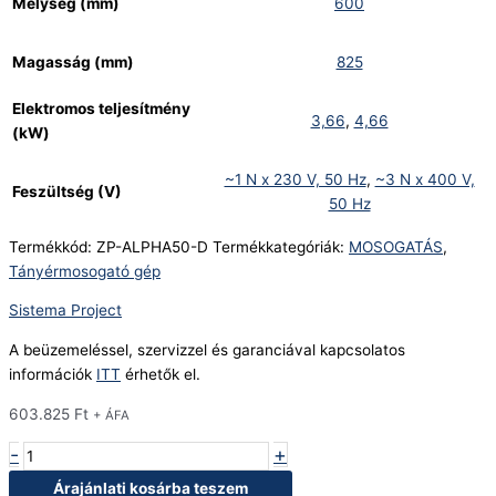
Mélység (mm)
600
Magasság (mm)
825
Elektromos teljesítmény
3,66
,
4,66
(kW)
~1 N x 230 V, 50 Hz
,
~3 N x 400 V,
Feszültség (V)
50 Hz
Termékkód:
ZP-ALPHA50-D
Termékkategóriák:
MOSOGATÁS
,
Tányérmosogató gép
Sistema Project
A beüzemeléssel, szervizzel és garanciával kapcsolatos
információk
ITT
érhetők el.
603.825
Ft
+ ÁFA
-
+
Árajánlati kosárba teszem