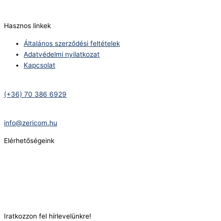
info@zericom.hu
Hasznos linkek
Általános szerződési feltételek
Adatvédelmi nyilatkozat
Kapcsolat
Telefonszám:
(+36) 70 386 6929
E-Mail:
info@zericom.hu
Elérhetőségeink
Telefonszám:
(+36) 70 386 6929
E-Mail:
info@gasztrokonyha.hu
Iratkozzon fel hírlevelünkre!