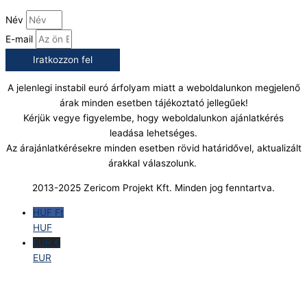
Név
E-mail
Iratkozzon fel
A jelenlegi instabil euró árfolyam miatt a weboldalunkon megjelenő
árak minden esetben tájékoztató jellegűek!
Kérjük vegye figyelembe, hogy weboldalunkon ajánlatkérés
leadása lehetséges.
Az árajánlatkérésekre minden esetben rövid határidővel, aktualizált
árakkal válaszolunk.
2013-2025 Zericom Projekt Kft. Minden jog fenntartva.
HUF Ft
HUF
EUR €
EUR