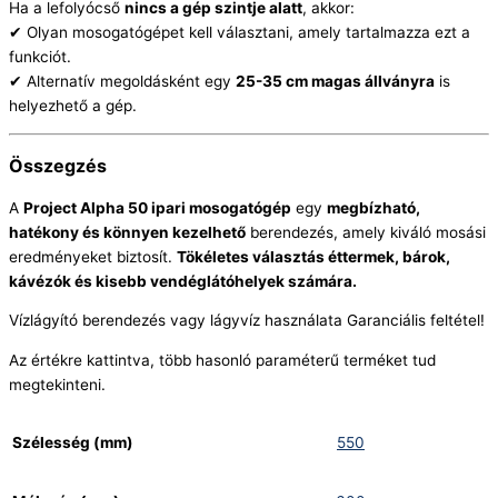
Ha a lefolyócső
nincs a gép szintje alatt
, akkor:
✔ Olyan mosogatógépet kell választani, amely tartalmazza ezt a
funkciót.
✔ Alternatív megoldásként egy
25-35 cm magas állványra
is
helyezhető a gép.
Összegzés
A
Project Alpha 50 ipari mosogatógép
egy
megbízható,
hatékony és könnyen kezelhető
berendezés, amely kiváló mosási
eredményeket biztosít.
Tökéletes választás éttermek, bárok,
kávézók és kisebb vendéglátóhelyek számára.
Vízlágyító berendezés vagy lágyvíz használata Garanciális feltétel!
Az értékre kattintva, több hasonló paraméterű terméket tud
megtekinteni.
Szélesség (mm)
550