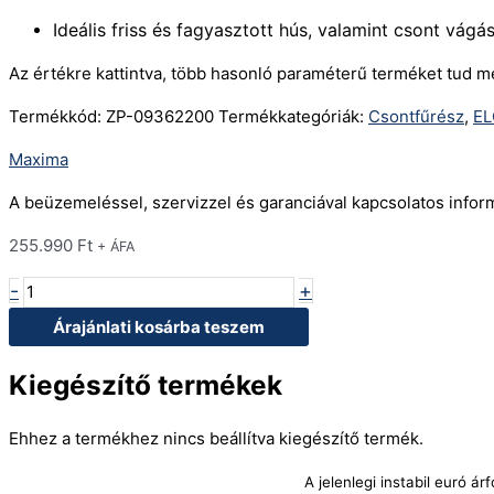
Ideális friss és fagyasztott hús, valamint csont vág
Az értékre kattintva, több hasonló paraméterű terméket tud m
Termékkód:
ZP-09362200
Termékkategóriák:
Csontfűrész
,
EL
Maxima
A beüzemeléssel, szervizzel és garanciával kapcsolatos info
255.990
Ft
+ ÁFA
-
+
Árajánlati kosárba teszem
Kiegészítő termékek
Ehhez a termékhez nincs beállítva kiegészítő termék.
A jelenlegi instabil euró 