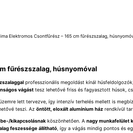
ima Elektromos Csontfűrész – 165 cm fűrészszalag, húsnyomóv
cm fűrészszalag, húsnyomóval
zszalaggal
professzionális megoldást kínál húsfeldolgozók
onságos vágást
tesz lehetővé friss és fagyasztott húsok, c
zemre lett tervezve, így intenzív terhelés mellett is meg
hetővé teszi. Az
öntött, eloxált alumínium ház
rendkívül tar
be-/kikapcsolásnak
köszönhetően. A
nagy munkafelület ka
alag feszessége állítható
, így a vágás mindig pontos és e