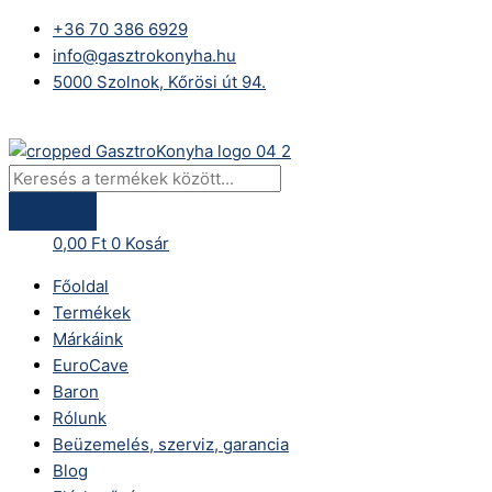
Skip
Products
Maxima
+36 70 386 6929
to
search
Elektromos
info@gasztrokonyha.hu
content
Csontfűrész
5000 Szolnok, Kőrösi út 94.
–
165
Bejelentkezés
cm
fűrészszalag,
húsnyomóval
mennyiség
0,00
Ft
0
Kosár
Főoldal
Termékek
Márkáink
EuroCave
Baron
Rólunk
Beüzemelés, szerviz, garancia
Blog