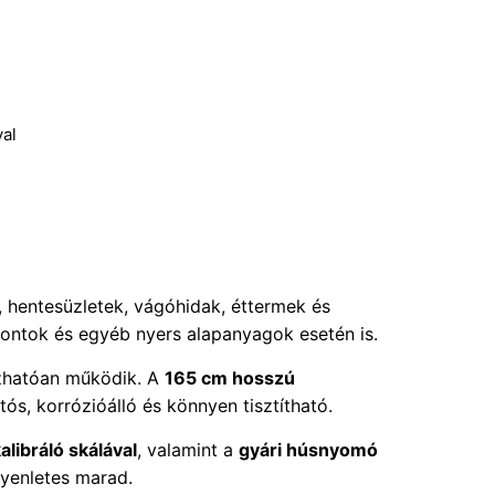
al
, hentesüzletek, vágóhidak, éttermek és
sontok és egyéb nyers alapanyagok esetén is.
bízhatóan működik. A
165 cm hosszú
tós, korrózióálló és könnyen tisztítható.
libráló skálával
, valamint a
gyári húsnyomó
gyenletes marad.