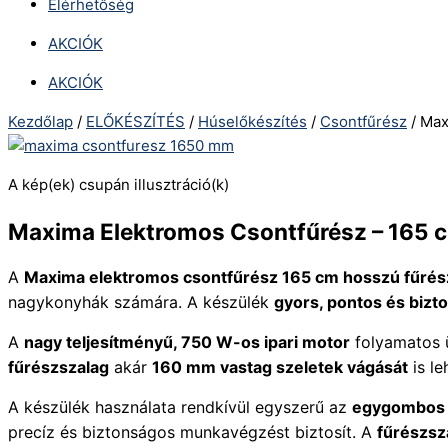
Elérhetőség
AKCIÓK
AKCIÓK
Kezdőlap
/
ELŐKÉSZÍTÉS
/
Húselőkészítés
/
Csontfűrész
/ Max
A kép(ek) csupán illusztráció(k)
Maxima Elektromos Csontfűrész – 165 
A
Maxima elektromos csontfűrész 165 cm hosszú fűrés
nagykonyhák számára. A készülék
gyors, pontos és bizt
A
nagy teljesítményű, 750 W-os ipari motor
folyamatos ü
fűrészszalag
akár
160 mm vastag szeletek vágását
is le
A készülék használata rendkívül egyszerű az
egygombos 
precíz és biztonságos munkavégzést biztosít. A
fűrészsz