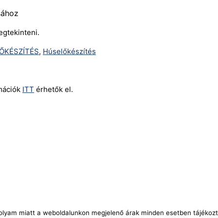
ásához
egtekinteni.
ŐKÉSZÍTÉS
,
Húselőkészítés
rmációk
ITT
érhetők el.
árfolyam miatt a weboldalunkon megjelenő árak minden esetben tájékozt