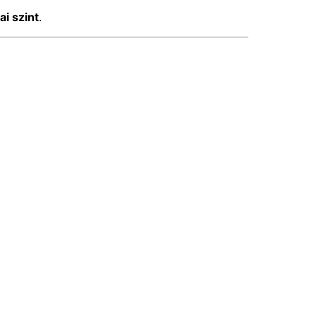
i szint
.