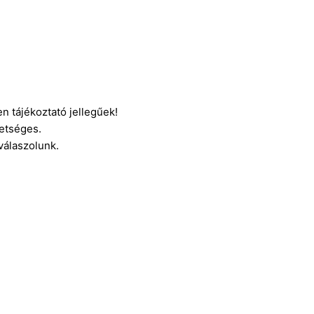
n tájékoztató jellegűek!
etséges.
 válaszolunk.