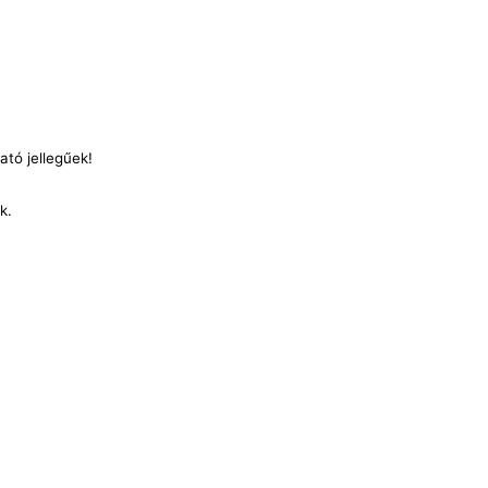
ató jellegűek!
nk.