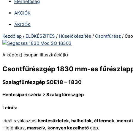
Elérhetőség
AKCIÓK
AKCIÓK
Kezdőlap
/
ELŐKÉSZÍTÉS
/
Húselőkészítés
/
Csontfűrész
/ Cso
A kép(ek) csupán illusztráció(k)
Csontfűrészgép 1830 mm-es fűrészlapp
Szalagfűrészgép SOE18 – 1830
Hentesipari széria > Szalagfűrészgép
Leírás:
Ideális választás
hentesüzletek
,
halboltok
,
éttermek
,
menzá
Higiénikus,
masszív
,
könnyen kezelhető
gép.