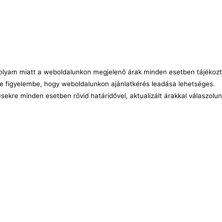
árfolyam miatt a weboldalunkon megjelenő árak minden esetben tájékozt
e figyelembe, hogy weboldalunkon ajánlatkérés leadása lehetséges.
ésekre minden esetben rövid határidővel, aktualizált árakkal válaszolu