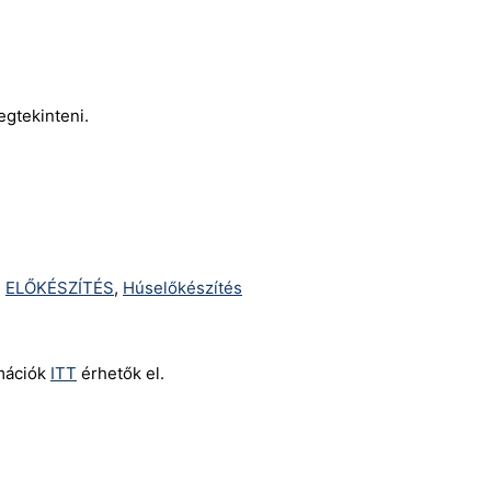
egtekinteni.
,
ELŐKÉSZÍTÉS
,
Húselőkészítés
rmációk
ITT
érhetők el.