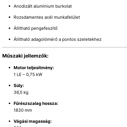
Anodizált alumínium burkolat
Rozsdamentes acél munkafelület
Állítható pengefeszítő
Állítható adagolómérő a pontos szeletekhez
Műszaki jellemzők:
Motor teljesítmény:
1 LE – 0,75 kW
Súly:
36,5 kg
Fűrészszalag hossza:
1830 mm
Vágási magasság: