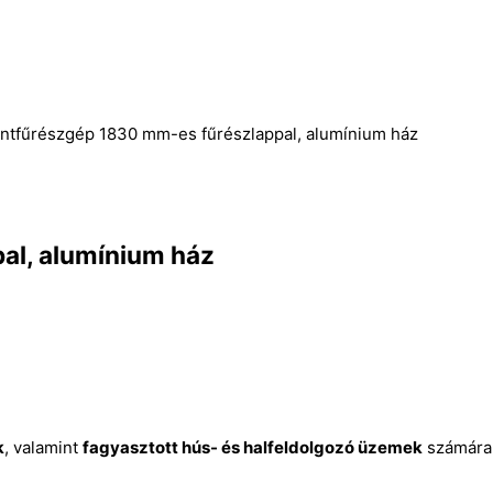
ntfűrészgép 1830 mm-es fűrészlappal, alumínium ház
al, alumínium ház
k
, valamint
fagyasztott hús- és halfeldolgozó üzemek
számára