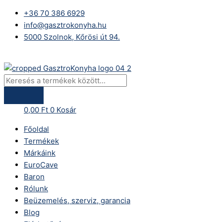
Skip
Products
Csontfűrészgép
+36 70 386 6929
to
search
1830
info@gasztrokonyha.hu
content
mm-
5000 Szolnok, Kőrösi út 94.
es
fűrészlappal,
Bejelentkezés
alumínium
ház
mennyiség
0,00
Ft
0
Kosár
Főoldal
Termékek
Márkáink
EuroCave
Baron
Rólunk
Beüzemelés, szerviz, garancia
Blog