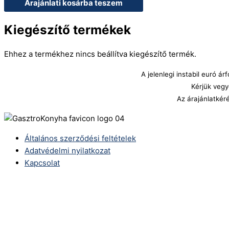
Árajánlati kosárba teszem
Kiegészítő termékek
Ehhez a termékhez nincs beállítva kiegészítő termék.
A jelenlegi instabil euró 
Kérjük vegy
Az árajánlatkér
Általános szerződési feltételek
Adatvédelmi nyilatkozat
Kapcsolat
Telefonszám:
(+36) 70 386 6929
E-Mail:
info@zericom.hu