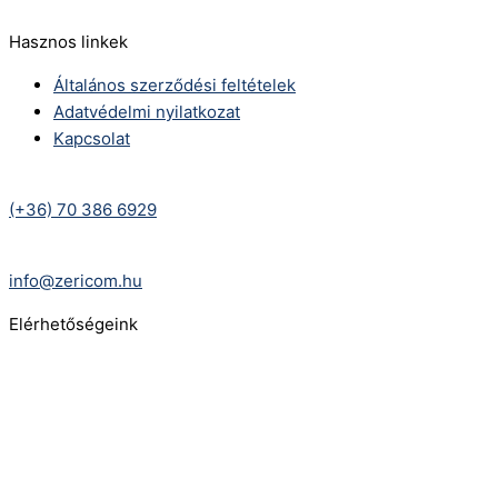
Hasznos linkek
Általános szerződési feltételek
Adatvédelmi nyilatkozat
Kapcsolat
Telefonszám:
(+36) 70 386 6929
E-Mail:
info@zericom.hu
Elérhetőségeink
Telefonszám:
(+36) 70 386 6929
E-Mail:
info@gasztrokonyha.hu