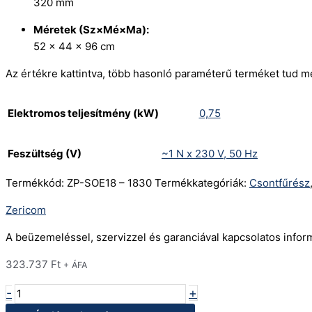
320 mm
Méretek (Sz×Mé×Ma):
52 × 44 × 96 cm
Az értékre kattintva, több hasonló paraméterű terméket tud m
Elektromos teljesítmény (kW)
0,75
Feszültség (V)
~1 N x 230 V, 50 Hz
Termékkód:
ZP-SOE18 – 1830
Termékkategóriák:
Csontfűrész
Zericom
A beüzemeléssel, szervizzel és garanciával kapcsolatos info
323.737
Ft
+ ÁFA
-
+