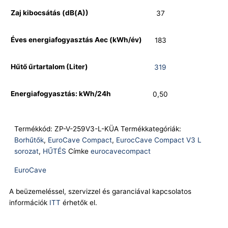
Zaj kibocsátás (dB(A))
37
Éves energiafogyasztás Aec (kWh/év)
183
Hűtő űrtartalom (Liter)
319
Energiafogyasztás: kWh/24h
0,50
Termékkód:
ZP-V-259V3-L-KÜA
Termékkategóriák:
Borhűtők
,
EuroCave Compact
,
EurocCave Compact V3 L
sorozat
,
HŰTÉS
Címke
eurocavecompact
EuroCave
A beüzemeléssel, szervizzel és garanciával kapcsolatos
információk
ITT
érhetők el.