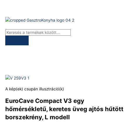
Skip
to
content
Products
search
A kép(ek) csupán illusztráció(k)
EuroCave Compact V3 egy
hőmérsékletű, keretes üveg ajtós hűtött
borszekrény, L modell