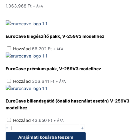
1.063.968
Ft
+ ÁFA
EuroCave
Compact
EuroCave kiegészítő pakk, V-259V3 modellhez
V3
egy
Hozzáad
66.202
Ft
+ ÁFA
hőmérsékletű,
keretes
üveg
EuroCave prémium pakk, V-259V3 modellhez
ajtós
hűtött
Hozzáad
306.641
Ft
+ ÁFA
borszekrény,
L
modell
EuroCave billenésgátló (önálló használat esetén) V-259V3
mennyiség
modellhez
Hozzáad
43.650
Ft
+ ÁFA
-
+
Árajánlati kosárba teszem