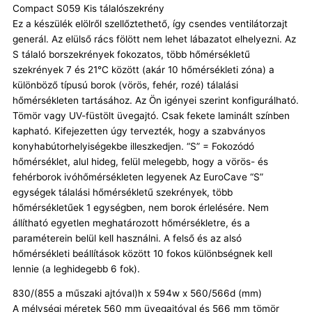
Compact S059 Kis tálalószekrény
Ez a készülék elölről szellőztethető, így csendes ventilátorzajt
generál. Az elülső rács fölött nem lehet lábazatot elhelyezni. Az
S tálaló borszekrények fokozatos, több hőmérsékletű
szekrények 7 és 21°C között (akár 10 hőmérsékleti zóna) a
különböző típusú borok (vörös, fehér, rozé) tálalási
hőmérsékleten tartásához. Az Ön igényei szerint konfigurálható.
Tömör vagy UV-füstölt üvegajtó. Csak fekete laminált színben
kapható. Kifejezetten úgy tervezték, hogy a szabványos
konyhabútorhelyiségekbe illeszkedjen. “S” = Fokozódó
hőmérséklet, alul hideg, felül melegebb, hogy a vörös- és
fehérborok ivóhőmérsékleten legyenek Az EuroCave “S”
egységek tálalási hőmérsékletű szekrények, több
hőmérsékletűek 1 egységben, nem borok érlelésére. Nem
állítható egyetlen meghatározott hőmérsékletre, és a
paraméterein belül kell használni. A felső és az alsó
hőmérsékleti beállítások között 10 fokos különbségnek kell
lennie (a leghidegebb 6 fok).
830/(855 a műszaki ajtóval)h x 594w x 560/566d (mm)
A mélységi méretek 560 mm üvegajtóval és 566 mm tömör