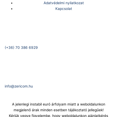
Adatvédelmi nyilatkozat
Kapcsolat
Telefonszám:
(+36) 70 386 6929
E-Mail:
info@zericom.hu
A jelenlegi instabil euró árfolyam miatt a weboldalunkon
megjelenő árak minden esetben tájékoztató jellegűek!
Kérjük vegye figyelembe, hogy weboldalunkon ajánlatkérés