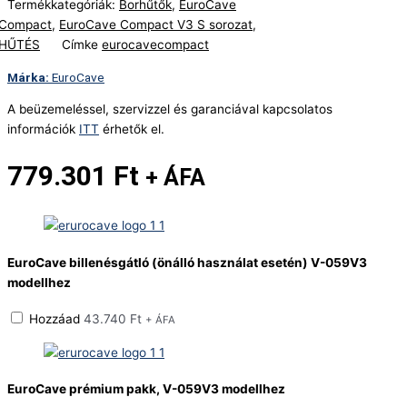
Termékkategóriák:
Borhűtők
,
EuroCave
Compact
,
EuroCave Compact V3 S sorozat
,
HŰTÉS
Címke
eurocavecompact
EuroCave
A beüzemeléssel, szervizzel és garanciával kapcsolatos
információk
ITT
érhetők el.
779.301
Ft
+ ÁFA
EuroCave billenésgátló (önálló használat esetén) V-059V3
modellhez
Hozzáad
43.740
Ft
+ ÁFA
EuroCave prémium pakk, V-059V3 modellhez