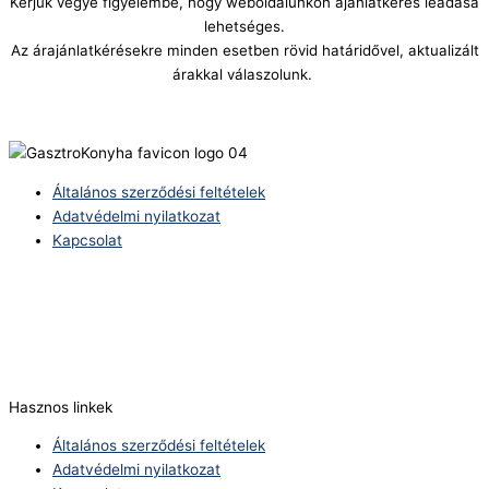
Kérjük vegye figyelembe, hogy weboldalunkon ajánlatkérés leadása
lehetséges.
Az árajánlatkérésekre minden esetben rövid határidővel, aktualizált
árakkal válaszolunk.
Általános szerződési feltételek
Adatvédelmi nyilatkozat
Kapcsolat
Telefonszám:
(+36) 70 386 6929
E-Mail:
info@zericom.hu
Hasznos linkek
Általános szerződési feltételek
Adatvédelmi nyilatkozat