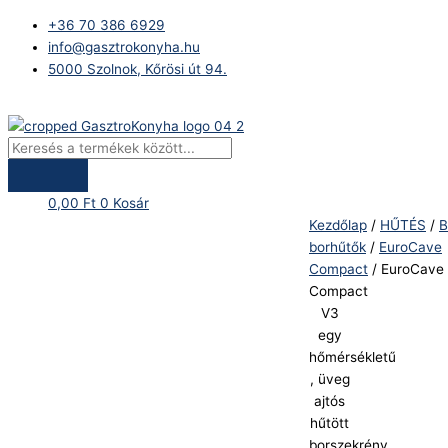
Skip
Products
EuroCave
+36 70 386 6929
to
search
Compact
info@gasztrokonyha.hu
content
V3
5000 Szolnok, Kőrösi út 94.
egy
hőmérsékletű
Bejelentkezés
,
üveg
ajtós
hűtött
0,00
Ft
0
Kosár
borszekrény,
Kezdőlap
/
HŰTÉS
/
B
S
borhűtők
/
EuroCave
modell
Compact
/ EuroCave
mennyiség
Compact
V3
egy
hőmérsékletű
, üveg
ajtós
hűtött
borszekrény,