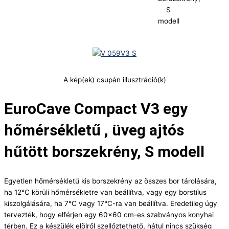
S
modell
A kép(ek) csupán illusztráció(k)
EuroCave Compact V3 egy
hőmérsékletű , üveg ajtós
hűtött borszekrény, S modell
Egyetlen hőmérsékletű kis borszekrény az összes bor tárolására,
ha 12°C körüli hőmérsékletre van beállítva, vagy egy borstílus
kiszolgálására, ha 7°C vagy 17°C-ra van beállítva. Eredetileg úgy
tervezték, hogy elférjen egy 60×60 cm-es szabványos konyhai
térben. Ez a készülék elölről szellőztethető, hátul nincs szükség