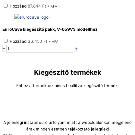
Hozzáad
87.844
Ft
+ ÁFA
EuroCave kiegészítő pakk, V-059V3 modellhez
Hozzáad
36.450
Ft
+ ÁFA
-
+
Árajánlati kosárba teszem
Kiegészítő termékek
Ehhez a termékhez nincs beállítva kiegészítő termék.
A jelenlegi instabil euró árfolyam miatt a weboldalunkon megjelenő
árak minden esetben tájékoztató jellegűek!