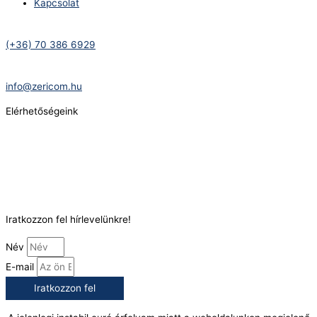
Kapcsolat
Telefonszám:
(+36) 70 386 6929
E-Mail:
info@zericom.hu
Elérhetőségeink
Telefonszám:
(+36) 70 386 6929
E-Mail:
info@gasztrokonyha.hu
Iratkozzon fel hírlevelünkre!
Név
E-mail
Iratkozzon fel