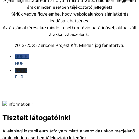
A jelenlegi instabil euró árfolyam miatt a weboldalunkon megjelenő
árak minden esetben tájékoztató jellegűek!
Kérjük vegye figyelembe, hogy weboldalunkon ajánlatkérés
leadása lehetséges.
Az árajánlatkérésekre minden esetben rövid határidővel, aktualizált
árakkal válaszolunk.
2013-2025 Zericom Projekt Kft. Minden jog fenntartva.
HUF Ft
HUF
EUR €
EUR
Tisztelt látogatóink!
A jelenlegi instabil euró árfolyam miatt a weboldalunkon megjelenő
árak minden esetben tájékoztató jellegűek!