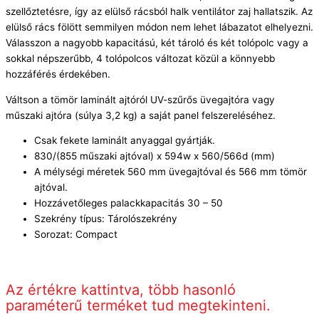
szellőztetésre, így az elülső rácsból halk ventilátor zaj hallatszik. Az
elülső rács fölött semmilyen módon nem lehet lábazatot elhelyezni.
Válasszon a nagyobb kapacitású, két tároló és két tolópolc vagy a
sokkal népszerűbb, 4 tolópolcos változat közül a könnyebb
hozzáférés érdekében.
Váltson a tömör laminált ajtóról UV-szűrős üvegajtóra vagy
műszaki ajtóra (súlya 3,2 kg) a saját panel felszereléséhez.
Csak fekete laminált anyaggal gyártják.
830/(855 műszaki ajtóval) x 594w x 560/566d (mm)
A mélységi méretek 560 mm üvegajtóval és 566 mm tömör
ajtóval.
Hozzávetőleges palackkapacitás 30 – 50
Szekrény típus: Tárolószekrény
Sorozat: Compact
Az értékre kattintva, több hasonló
paraméterű terméket tud megtekinteni.