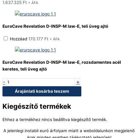
1.637.325
Ft
+ ÁFA
EuroCave Revelation D-INSP-M law-E, teli üveg ajtó
Hozzáad
170.177
Ft
+ ÁFA
EuroCave Revelation D-INSP-M law-E, rozsdamentes acél
keretes, teli üveg ajtó
-
+
Árajánlati kosárba teszem
Kiegészítő termékek
Ehhez a termékhez nincs beállítva kiegészítő termék.
A jelenlegi instabil euró árfolyam miatt a weboldalunkon megjelenő
árak minden esetben tájékoztató jellegűek!