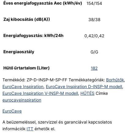
Éves energiafogyasztás Aec (kWh/év)
154/154
Zaj kibocsátás (dB(A))
38/38
Energiafogyasztás: kWh/24h
0,42/0,42
Energiaosztály
G/G
Hűtő űrtartalom (Liter)
182
Termékkód:
ZP-D-INSP-M-SP-FF
Termékkategóriák:
Borhűtők
,
EuroCave Inspiration
,
EuroCave Inspiration D-INSP-M modell
,
EuroCave Inspiration V-INSP-M modell
,
HŰTÉS
Címke
eurocaveinspiration
EuroCave
A beüzemeléssel, szervizzel és garanciával kapcsolatos
információk
ITT
érhetők el.