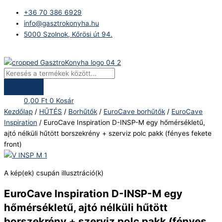
Skip
Products
EuroCave
+36 70 386 6929
to
search
Inspiration
info@gasztrokonyha.hu
content
D-
5000 Szolnok, Kőrösi út 94.
INSP-
M
Bejelentkezés
egy
hőmérsékletű,
ajtó
nélküli
0,00
Ft
0
Kosár
hűtött
Kezdőlap
/
HŰTÉS
/
Borhűtők
/
EuroCave borhűtők
/
EuroCave
borszekrény
Inspiration
/ EuroCave Inspiration D-INSP-M egy hőmérsékletű,
+
ajtó nélküli hűtött borszekrény + szerviz polc pakk (fényes fekete
szerviz
front)
polc
pakk
(fényes
A kép(ek) csupán illusztráció(k)
fekete
front)
EuroCave Inspiration D-INSP-M egy
mennyiség
hőmérsékletű, ajtó nélküli hűtött
borszekrény + szerviz polc pakk (fényes