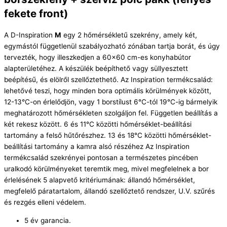
fekete front)
A D-Inspiration
M
egy 2 hőmérsékletű szekrény, amely két,
egymástól függetlenül szabályozható zónában tartja borát, és úgy
tervezték, hogy illeszkedjen a 60×60 cm-es konyhabútor
alapterületéhez. A készülék beépíthető vagy süllyesztett
beépítésű, és elölről szellőztethető. Az Inspiration termékcsalád:
lehetővé teszi, hogy minden bora optimális körülmények között,
12-13°C-on érlelődjön, vagy 1 borstílust 6°C-tól 19°C-ig bármelyik
meghatározott hőmérsékleten szolgáljon fel. Független beállítás a
két rekesz között. 6 és 11°C közötti hőmérséklet-beállítási
tartomány a felső hűtőrészhez. 13 és 18°C közötti hőmérséklet-
beállítási tartomány a kamra alsó részéhez Az Inspiration
termékcsalád szekrényei pontosan a természetes pincében
uralkodó körülményeket teremtik meg, mivel megfelelnek a bor
érlelésének 5 alapvető kritériumának: állandó hőmérséklet,
megfelelő páratartalom, állandó szellőztető rendszer, U.V. szűrés
és rezgés elleni védelem.
5 év garancia.