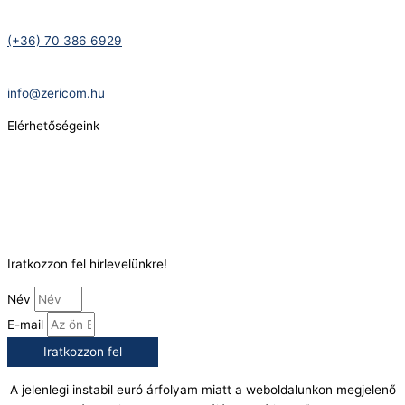
Telefonszám:
(+36) 70 386 6929
E-Mail:
info@zericom.hu
Elérhetőségeink
Telefonszám:
(+36) 70 386 6929
E-Mail:
info@gasztrokonyha.hu
Iratkozzon fel hírlevelünkre!
Név
E-mail
Iratkozzon fel
A jelenlegi instabil euró árfolyam miatt a weboldalunkon megjelenő