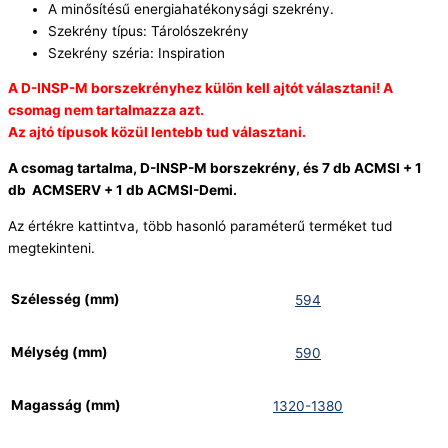
A minősítésű energiahatékonysági szekrény.
Szekrény típus: Tárolószekrény
Szekrény széria: Inspiration
A D-INSP-M borszekrényhez külön kell ajtót választani! A
csomag nem tartalmazza azt.
Az ajtó típusok közül lentebb tud választani.
A csomag tartalma, D-INSP-M borszekrény, és 7 db ACMSI + 1
db ACMSERV + 1 db ACMSI-Demi.
Az értékre kattintva, több hasonló paraméterű terméket tud
megtekinteni.
Szélesség (mm)
594
Mélység (mm)
590
Magasság (mm)
1320-1380