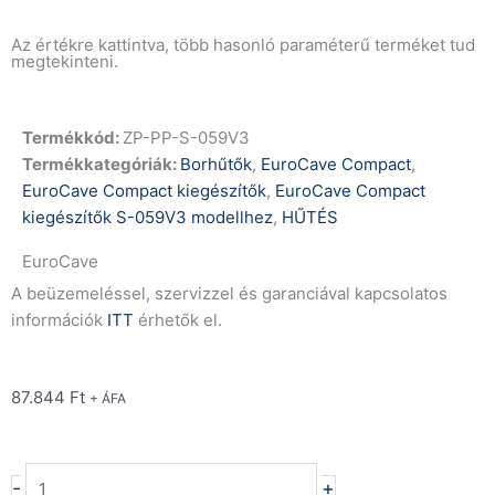
Az értékre kattintva, több hasonló paraméterű terméket tud
megtekinteni.
Termékkód:
ZP-PP-S-059V3
Termékkategóriák:
Borhűtők
,
EuroCave Compact
,
EuroCave Compact kiegészítők
,
EuroCave Compact
kiegészítők S-059V3 modellhez
,
HŰTÉS
EuroCave
A beüzemeléssel, szervizzel és garanciával kapcsolatos
információk
ITT
érhetők el.
87.844
Ft
+ ÁFA
EuroCave
-
+