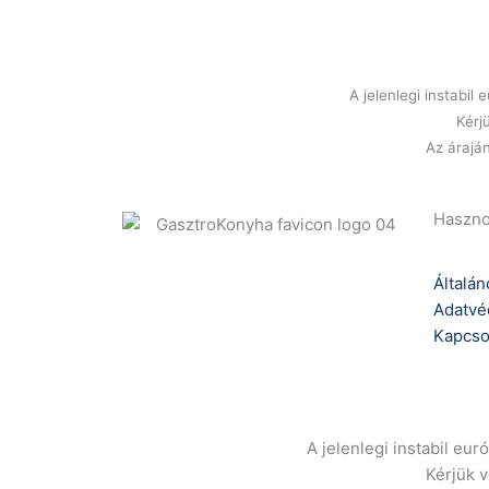
A jelenlegi instabi
Kérj
Az áraján
Haszno
Általán
Adatvé
Kapcso
A jelenlegi instabil eu
Kérjük 