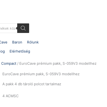
Cave
Baron
Rólunk
log
Elérhetőség
 Compact
/ EuroCave prémium pakk, S-059V3 modellhez
EuroCave prémium pakk, S-059V3 modellhez
A pakk 4 db tároló polcot tartalmaz
4 ACMSC