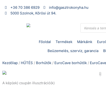
Skip
+36 70 386 6929
info@gasztrokonyha.hu
to
5000 Szolnok, Kőrösi út 94.
content
Products
search
Főoldal
Termékek
Márkáink
Euro
Beüzemelés, szerviz, garancia
B
Kezdőlap
/
HŰTÉS
/
Borhűtők
/
EuroCave borhűtők
/
EuroCave
A kép(ek) csupán illusztráció(k)