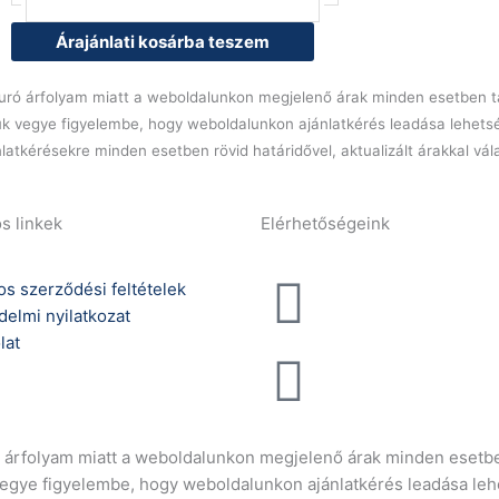
prémium
pakk,
Árajánlati kosárba teszem
S-
059V3
l euró árfolyam miatt a weboldalunkon megjelenő árak minden esetben tá
modellhez
ük vegye figyelembe, hogy weboldalunkon ajánlatkérés leadása lehets
mennyiség
latkérésekre minden esetben rövid határidővel, aktualizált árakkal vá
s linkek
Elérhetőségeink
Telefonszám:
os szerződési feltételek
delmi nyilatkozat
(+36) 70 386 6929
lat
E-Mail:
info@gasztrokonyha
ró árfolyam miatt a weboldalunkon megjelenő árak minden esetbe
vegye figyelembe, hogy weboldalunkon ajánlatkérés leadása leh