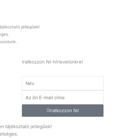
jékoztató jellegűek!
éges.
laszolunk.
Iratkozzon fel hírlevelünkre!
Név
E-
mail
.hu
Iratkozzon fel
n tájékoztató jellegűek!
etséges.