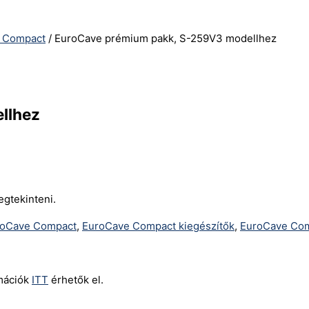
 Compact
/ EuroCave prémium pakk, S-259V3 modellhez
llhez
egtekinteni.
roCave Compact
,
EuroCave Compact kiegészítők
,
EuroCave Com
rmációk
ITT
érhetők el.