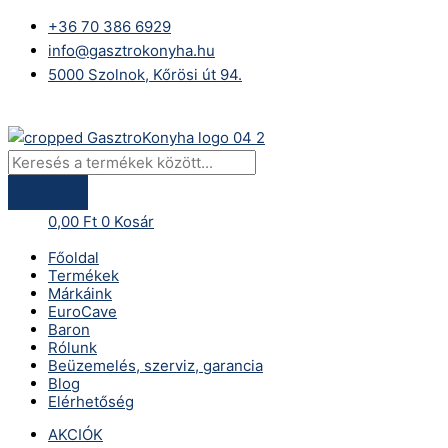
Skip
Products
EuroCave
+36 70 386 6929
to
search
prémium
info@gasztrokonyha.hu
content
pakk,
5000 Szolnok, Kőrösi út 94.
S-
259V3
Bejelentkezés
modellhez
mennyiség
0,00
Ft
0
Kosár
Főoldal
Termékek
Márkáink
EuroCave
Baron
Rólunk
Beüzemelés, szerviz, garancia
Blog
Elérhetőség
AKCIÓK