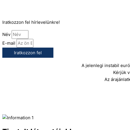
E-Mail:
info@gasztrokonyha.hu
Iratkozzon fel hírlevelünkre!
Név
E-mail
Iratkozzon fel
A jelenlegi instabil eu
Kérjük 
Az árajánlat