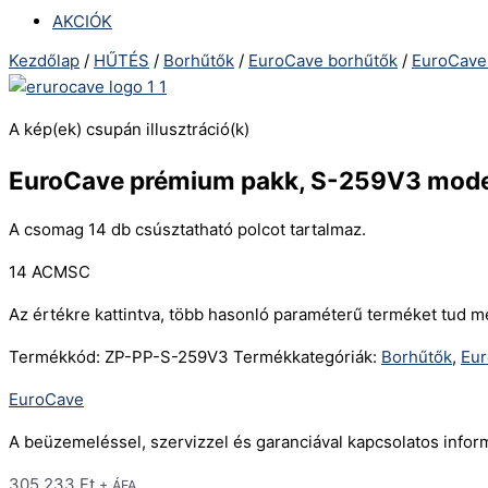
AKCIÓK
Kezdőlap
/
HŰTÉS
/
Borhűtők
/
EuroCave borhűtők
/
EuroCave
A kép(ek) csupán illusztráció(k)
EuroCave prémium pakk, S-259V3 mode
A csomag 14 db csúsztatható polcot tartalmaz.
14 ACMSC
Az értékre kattintva, több hasonló paraméterű terméket tud m
Termékkód:
ZP-PP-S-259V3
Termékkategóriák:
Borhűtők
,
Eu
EuroCave
A beüzemeléssel, szervizzel és garanciával kapcsolatos info
305.233
Ft
+ ÁFA