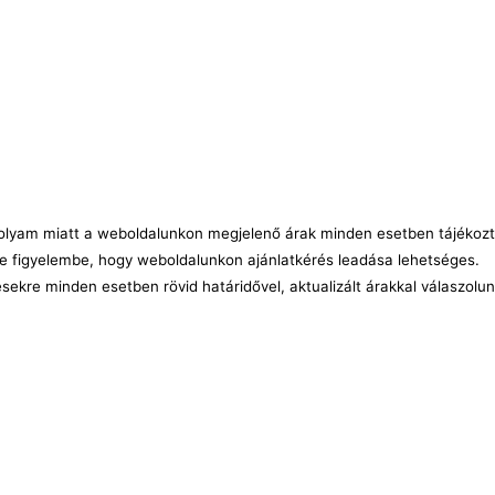
árfolyam miatt a weboldalunkon megjelenő árak minden esetben tájékozt
e figyelembe, hogy weboldalunkon ajánlatkérés leadása lehetséges.
ésekre minden esetben rövid határidővel, aktualizált árakkal válaszolu