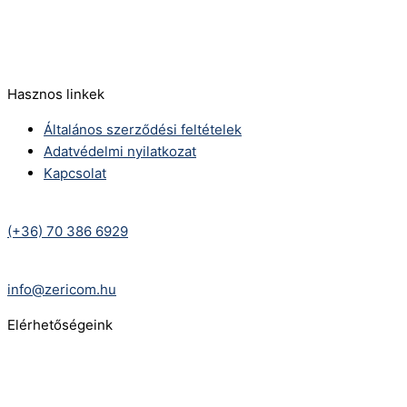
(+36) 70 386 6929
E-Mail:
info@zericom.hu
Hasznos linkek
Általános szerződési feltételek
Adatvédelmi nyilatkozat
Kapcsolat
Telefonszám:
(+36) 70 386 6929
E-Mail:
info@zericom.hu
Elérhetőségeink
Telefonszám:
(+36) 70 386 6929