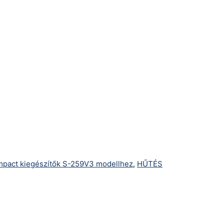
pact kiegészítők S-259V3 modellhez
,
HŰTÉS