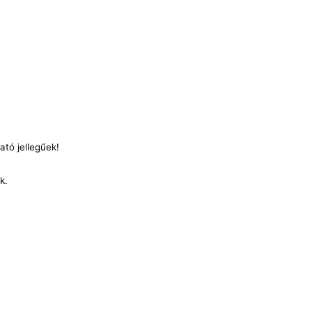
ató jellegűek!
nk.