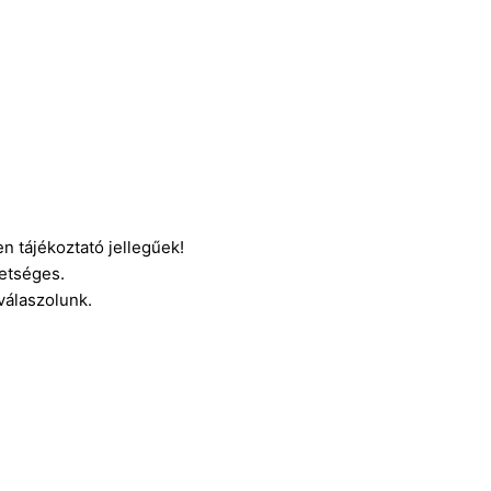
n tájékoztató jellegűek!
etséges.
 válaszolunk.