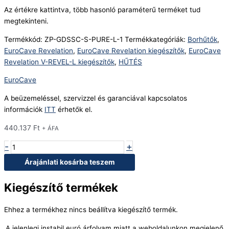
Az értékre kattintva, több hasonló paraméterű terméket tud
megtekinteni.
Termékkód:
ZP-GDSSC-S-PURE-L-1
Termékkategóriák:
Borhűtők
,
EuroCave Revelation
,
EuroCave Revelation kiegészítők
,
EuroCave
Revelation V-REVEL-L kiegészítők
,
HŰTÉS
EuroCave
A beüzemeléssel, szervizzel és garanciával kapcsolatos
információk
ITT
érhetők el.
440.137
Ft
+ ÁFA
-
+
Árajánlati kosárba teszem
Kiegészítő termékek
Ehhez a termékhez nincs beállítva kiegészítő termék.
A jelenlegi instabil euró árfolyam miatt a weboldalunkon megjelenő