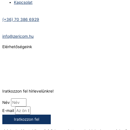
Kapcsolat
Telefonszám:
(+36) 70 386 6929
E-Mail:
info@zericom.hu
Elérhetőségeink
Telefonszám:
(+36) 70 386 6929
E-Mail:
info@gasztrokonyha.hu
Iratkozzon fel hírlevelünkre!
Név
E-mail
Iratkozzon fel