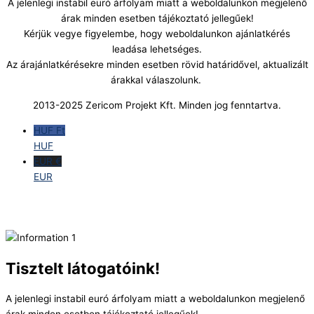
A jelenlegi instabil euró árfolyam miatt a weboldalunkon megjelenő
árak minden esetben tájékoztató jellegűek!
Kérjük vegye figyelembe, hogy weboldalunkon ajánlatkérés
leadása lehetséges.
Az árajánlatkérésekre minden esetben rövid határidővel, aktualizált
árakkal válaszolunk.
2013-2025 Zericom Projekt Kft. Minden jog fenntartva.
HUF Ft
HUF
EUR €
EUR
Tisztelt látogatóink!
A jelenlegi instabil euró árfolyam miatt a weboldalunkon megjelenő