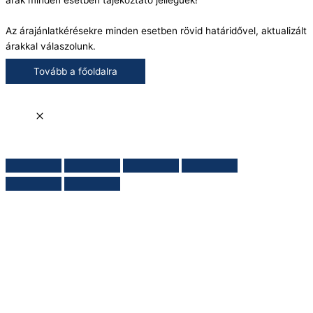
árak minden esetben tájékoztató jellegűek!
Az árajánlatkérésekre minden esetben rövid határidővel, aktualizált
árakkal válaszolunk.
Tovább a főoldalra