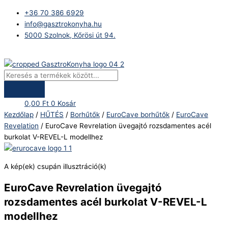
Skip
Products
EuroCave
+36 70 386 6929
to
search
Revrelation
info@gasztrokonyha.hu
content
üvegajtó
5000 Szolnok, Kőrösi út 94.
rozsdamentes
acél
Bejelentkezés
burkolat
V-
REVEL-
L
0,00
Ft
0
Kosár
modellhez
Kezdőlap
/
HŰTÉS
/
Borhűtők
/
EuroCave borhűtők
/
EuroCave
mennyiség
Revelation
/ EuroCave Revrelation üvegajtó rozsdamentes acél
burkolat V-REVEL-L modellhez
A kép(ek) csupán illusztráció(k)
EuroCave Revrelation üvegajtó
rozsdamentes acél burkolat V-REVEL-L
modellhez