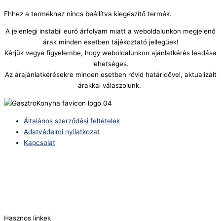
Ehhez a termékhez nincs beállítva kiegészítő termék.
A jelenlegi instabil euró árfolyam miatt a weboldalunkon megjelenő
árak minden esetben tájékoztató jellegűek!
Kérjük vegye figyelembe, hogy weboldalunkon ajánlatkérés leadása
lehetséges.
Az árajánlatkérésekre minden esetben rövid határidővel, aktualizált
árakkal válaszolunk.
Általános szerződési feltételek
Adatvédelmi nyilatkozat
Kapcsolat
Telefonszám:
(+36) 70 386 6929
E-Mail:
info@zericom.hu
Hasznos linkek