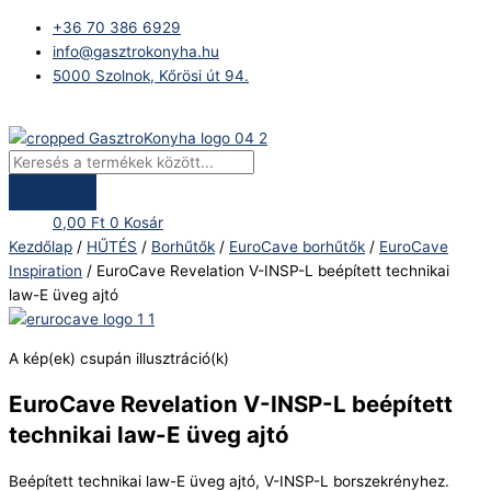
Skip
Products
EuroCave
+36 70 386 6929
to
search
Revelation
info@gasztrokonyha.hu
content
V-
5000 Szolnok, Kőrösi út 94.
INSP-
L
Bejelentkezés
beépített
technikai
law-
E
0,00
Ft
0
Kosár
üveg
Kezdőlap
/
HŰTÉS
/
Borhűtők
/
EuroCave borhűtők
/
EuroCave
ajtó
Inspiration
/ EuroCave Revelation V-INSP-L beépített technikai
mennyiség
law-E üveg ajtó
A kép(ek) csupán illusztráció(k)
EuroCave Revelation V-INSP-L beépített
technikai law-E üveg ajtó
Beépített technikai law-E üveg ajtó, V-INSP-L borszekrényhez.