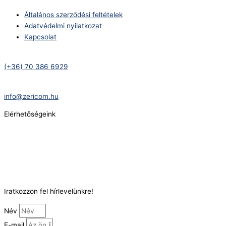
Általános szerződési feltételek
Adatvédelmi nyilatkozat
Kapcsolat
Telefonszám:
(+36) 70 386 6929
E-Mail:
info@zericom.hu
Elérhetőségeink
Telefonszám:
(+36) 70 386 6929
E-Mail:
info@gasztrokonyha.hu
Iratkozzon fel hírlevelünkre!
Név
E-mail