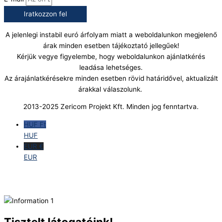
Iratkozzon fel
A jelenlegi instabil euró árfolyam miatt a weboldalunkon megjelenő
árak minden esetben tájékoztató jellegűek!
Kérjük vegye figyelembe, hogy weboldalunkon ajánlatkérés
leadása lehetséges.
Az árajánlatkérésekre minden esetben rövid határidővel, aktualizált
árakkal válaszolunk.
2013-2025 Zericom Projekt Kft. Minden jog fenntartva.
HUF Ft
HUF
EUR €
EUR
Tisztelt látogatóink!