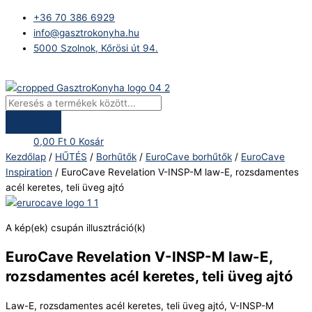
Skip
Products
EuroCave
+36 70 386 6929
to
search
Revelation
info@gasztrokonyha.hu
content
V-
5000 Szolnok, Kőrösi út 94.
INSP-
M
Bejelentkezés
law-
E,
rozsdamentes
acél
0,00
Ft
0
Kosár
keretes,
Kezdőlap
/
HŰTÉS
/
Borhűtők
/
EuroCave borhűtők
/
EuroCave
teli
Inspiration
/ EuroCave Revelation V-INSP-M law-E, rozsdamentes
üveg
acél keretes, teli üveg ajtó
ajtó
mennyiség
A kép(ek) csupán illusztráció(k)
EuroCave Revelation V-INSP-M law-E,
rozsdamentes acél keretes, teli üveg ajtó
Law-E, rozsdamentes acél keretes, teli üveg ajtó, V-INSP-M