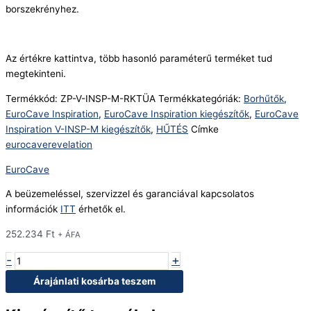
borszekrényhez.
Az értékre kattintva, több hasonló paraméterű terméket tud
megtekinteni.
Termékkód:
ZP-V-INSP-M-RKTÜA
Termékkategóriák:
Borhűtők
,
EuroCave Inspiration
,
EuroCave Inspiration kiegészítők
,
EuroCave
Inspiration V-INSP-M kiegészítők
,
HŰTÉS
Címke
eurocaverevelation
EuroCave
A beüzemeléssel, szervizzel és garanciával kapcsolatos
információk
ITT
érhetők el.
252.234
Ft
+ ÁFA
-
+
Árajánlati kosárba teszem