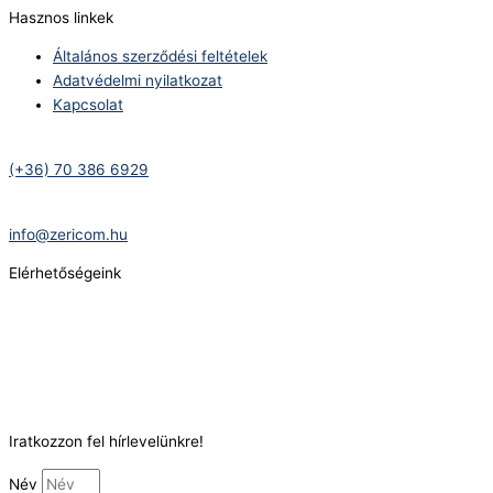
Hasznos linkek
Általános szerződési feltételek
Adatvédelmi nyilatkozat
Kapcsolat
Telefonszám:
(+36) 70 386 6929
E-Mail:
info@zericom.hu
Elérhetőségeink
Telefonszám:
(+36) 70 386 6929
E-Mail:
info@gasztrokonyha.hu
Iratkozzon fel hírlevelünkre!
Név