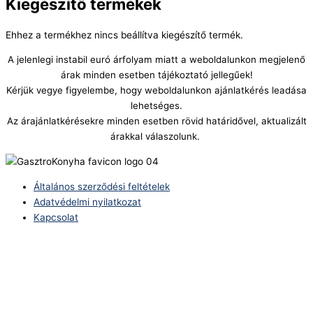
Kiegészítő termékek
Ehhez a termékhez nincs beállítva kiegészítő termék.
A jelenlegi instabil euró árfolyam miatt a weboldalunkon megjelenő
árak minden esetben tájékoztató jellegűek!
Kérjük vegye figyelembe, hogy weboldalunkon ajánlatkérés leadása
lehetséges.
Az árajánlatkérésekre minden esetben rövid határidővel, aktualizált
árakkal válaszolunk.
Általános szerződési feltételek
Adatvédelmi nyilatkozat
Kapcsolat
Telefonszám:
(+36) 70 386 6929
E-Mail:
info@zericom.hu