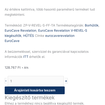
Az értékre kattintva, több hasonló paraméterű terméket tud
megtekinteni.
Termékkód:
ZP-V-REVEL-S-FF-TA
Termékkategóriák:
Borhűtők
,
EuroCave Revelation
,
EuroCave Revelation V-REVEL-S
kiegészítők
,
HŰTÉS
Címke
eurocaverevelation
EuroCave
A beüzemeléssel, szervizzel és garanciával kapcsolatos
információk
ITT
érhetők el.
128.767
Ft
+ ÁFA
-
+
Árajánlati kosárba teszem
Kiegészítő termékek
Ehhez a termékhez nincs beállítva kiegészítő termék.