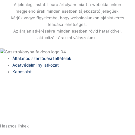
A jelenlegi instabil euró árfolyam miatt a weboldalunkon
megjelenő árak minden esetben tájékoztató jellegűek!
Kérjük vegye figyelembe, hogy weboldalunkon ajánlatkérés
leadása lehetséges.
Az árajánlatkérésekre minden esetben rövid határidővel,
aktualizált árakkal válaszolunk.
Általános szerződési feltételek
Adatvédelmi nyilatkozat
Kapcsolat
Telefonszám:
(+36) 70 386 6929
E-Mail:
info@zericom.hu
Hasznos linkek