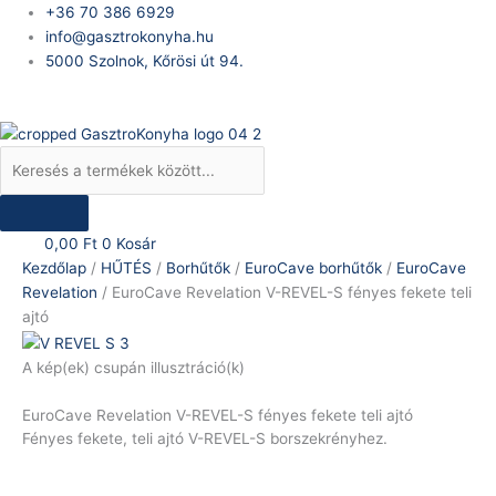
Skip
Products
EuroCave
+36 70 386 6929
to
search
Revelation
info@gasztrokonyha.hu
content
V-
5000 Szolnok, Kőrösi út 94.
REVEL-
Bejelentkezés
S
fényes
fekete
teli
ajtó
mennyiség
0,00
Ft
0
Kosár
Kezdőlap
/
HŰTÉS
/
Borhűtők
/
EuroCave borhűtők
/
EuroCave
Revelation
/ EuroCave Revelation V-REVEL-S fényes fekete teli
ajtó
A kép(ek) csupán illusztráció(k)
EuroCave Revelation V-REVEL-S fényes fekete teli ajtó
Fényes fekete, teli ajtó V-REVEL-S borszekrényhez.