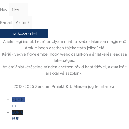
Név
E-mail
Iratkozzon fel
A jelenlegi instabil euró árfolyam miatt a weboldalunkon megjelenő
árak minden esetben tájékoztató jellegűek!
Kérjük vegye figyelembe, hogy weboldalunkon ajánlatkérés leadása
lehetséges.
Az árajánlatkérésekre minden esetben rövid határidővel, aktualizált
árakkal válaszolunk.
2013-2025 Zericom Projekt Kft. Minden jog fenntartva.
HUF Ft
HUF
EUR €
EUR