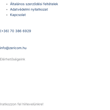
Általános szerződési feltételek
Adatvédelmi nyilatkozat
Kapcsolat
Telefonszám:
(+36) 70 386 6929
E-Mail:
info@zericom.hu
Elérhetőségeink
Telefonszám:
(+36) 70 386 6929
E-Mail:
info@gasztrokonyha.hu
Iratkozzon fel hírlevelünkre!