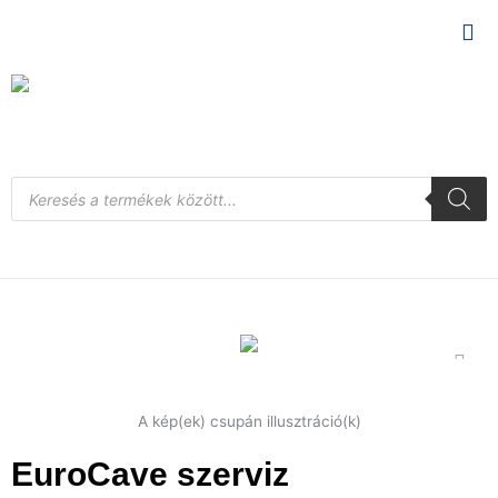
Skip
to
content
Products
search
A kép(ek) csupán illusztráció(k)
EuroCave szerviz