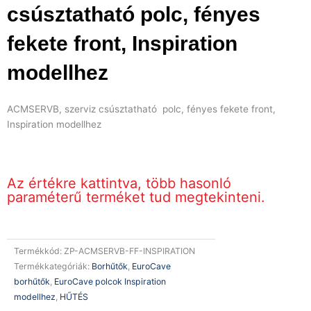
csúsztatható polc, fényes
fekete front, Inspiration
modellhez
ACMSERVB, szerviz csúsztatható polc, fényes fekete front,
Inspiration modellhez
Az értékre kattintva, több hasonló
paraméterű terméket tud megtekinteni.
Termékkód:
ZP-ACMSERVB-FF-INSPIRATION
Termékkategóriák:
Borhűtők
,
EuroCave
borhűtők
,
EuroCave polcok Inspiration
modellhez
,
HŰTÉS