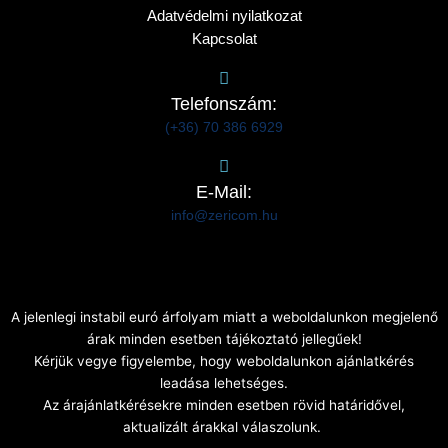
Adatvédelmi nyilatkozat
Kapcsolat
Telefonszám:
(+36) 70 386 6929
E-Mail:
info@zericom.hu
A jelenlegi instabil euró árfolyam miatt a weboldalunkon megjelenő
árak minden esetben tájékoztató jellegűek!
Kérjük vegye figyelembe, hogy weboldalunkon ajánlatkérés
leadása lehetséges.
Az árajánlatkérésekre minden esetben rövid határidővel,
aktualizált árakkal válaszolunk.