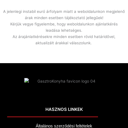
A jelenlegi instabil euró árfolyam miatt a weboldalunkon megjelenő
árak minden esetben tájékoztató jellegűek!
Kérjük vegye figyelembe, hogy weboldalunkon ajánlatkérés
leadása lehetséges.
Az árajánlatkérésekre minden esetben rövid határidővel,
aktualizált árakkal válaszolunk.
HASZNOS LINKEK
Általános szerződési feltételek