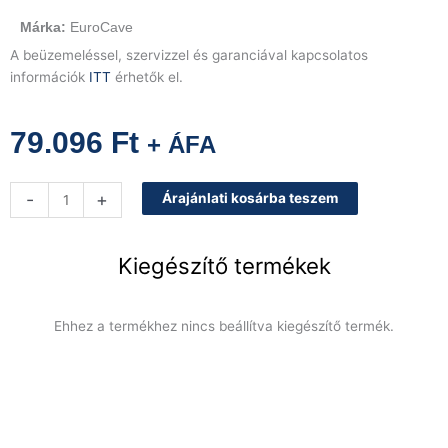
EuroCave
A beüzemeléssel, szervizzel és garanciával kapcsolatos
információk
ITT
érhetők el.
79.096
Ft
+ ÁFA
EuroCave
-
+
Árajánlati kosárba teszem
szerviz
csúsztatható
polc,
Kiegészítő termékek
fényes
fekete
front,
Ehhez a termékhez nincs beállítva kiegészítő termék.
Inspiration
modellhez
mennyiség