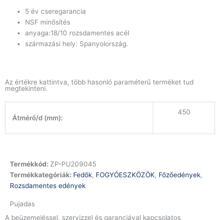
5 év cseregarancia
NSF minősítés
anyaga:18/10 rozsdamentes acél
származási hely: Spanyolország.
Az értékre kattintva, több hasonló paraméterű terméket tud
megtekinteni.
450
Átmérő/d (mm):
Termékkód:
ZP-PU209045
Termékkategóriák:
Fedők
,
FOGYÓESZKÖZÖK
,
Főzőedények
,
Rozsdamentes edények
Pujadas
A beüzemeléssel, szervizzel és garanciával kapcsolatos