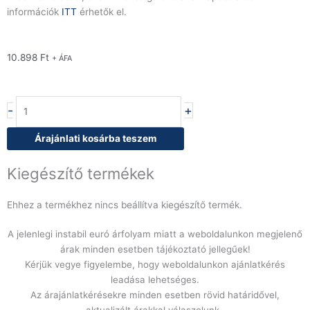
információk
ITT
érhetők el.
10.898
Ft
+ ÁFA
Fedő
-
+
INOX-
PRO,
Árajánlati kosárba teszem
átmérő:
45
Kiegészítő termékek
cm,
rm.
Ehhez a termékhez nincs beállítva kiegészítő termék.
acél
mennyiség
A jelenlegi instabil euró árfolyam miatt a weboldalunkon megjelenő
árak minden esetben tájékoztató jellegűek!
Kérjük vegye figyelembe, hogy weboldalunkon ajánlatkérés
leadása lehetséges.
Az árajánlatkérésekre minden esetben rövid határidővel,
aktualizált árakkal válaszolunk.