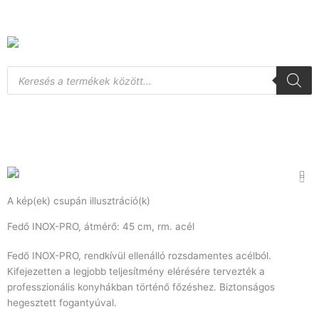
Skip
to
content
Products
search
A kép(ek) csupán illusztráció(k)
Fedő INOX-PRO, átmérő: 45 cm, rm. acél
Fedő INOX-PRO, rendkívül ellenálló rozsdamentes acélból.
Kifejezetten a legjobb teljesítmény elérésére tervezték a
professzionális konyhákban történő főzéshez. Biztonságos
hegesztett fogantyúval.