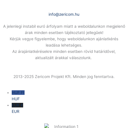
E-Mail:
info@zericom.hu
A jelenlegi instabil euró árfolyam miatt a weboldalunkon megjelenő
árak minden esetben tájékoztató jellegűek!
Kérjük vegye figyelembe, hogy weboldalunkon ajánlatkérés
leadása lehetséges.
Az árajánlatkérésekre minden esetben rövid határidővel,
aktualizált árakkal válaszolunk.
2013-2025 Zericom Projekt Kft. Minden jog fenntartva.
HUF Ft
HUF
EUR €
EUR