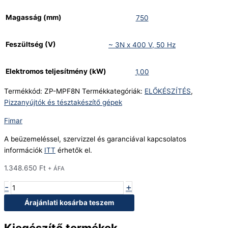
Magasság (mm)
750
Feszültség (V)
~ 3N x 400 V, 50 Hz
Elektromos teljesítmény (kW)
1,00
Termékkód:
ZP-MPF8N
Termékkategóriák:
ELŐKÉSZÍTÉS
,
Pizzanyújtók és tésztakészítő gépek
Fimar
A beüzemeléssel, szervizzel és garanciával kapcsolatos
információk
ITT
érhetők el.
1.348.650
Ft
+ ÁFA
-
+
Árajánlati kosárba teszem
Kiegészítő termékek