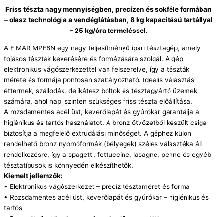
Friss tészta nagy mennyiségben, precízen és sokféle formában
– olasz technológia a vendéglátásban, 8 kg kapacitású tartállyal
– 25 kg/óra termeléssel.
A FIMAR MPF8N egy nagy teljesítményű ipari tésztagép, amely
tojásos tészták keverésére és formázására szolgál. A gép
elektronikus vágószerkezettel van felszerelve, így a tészták
mérete és formája pontosan szabályozható. Ideális választás
éttermek, szállodák, delikátesz boltok és tésztagyártó üzemek
számára, ahol napi szinten szükséges friss tészta előállítása.
A rozsdamentes acél üst, keverőlapát és gyúrókar garantálja a
higiénikus és tartós használatot. A bronz ötvözetből készült csiga
biztosítja a megfelelő extrudálási minőséget. A géphez külön
rendelhető bronz nyomóformák (bélyegek) széles választéka áll
rendelkezésre, így a spagetti, fettuccine, lasagne, penne és egyéb
tésztatípusok is könnyedén elkészíthetők.
Kiemelt jellemzők:
• Elektronikus vágószerkezet – precíz tésztaméret és forma
• Rozsdamentes acél üst, keverőlapát és gyúrókar – higiénikus és
tartós