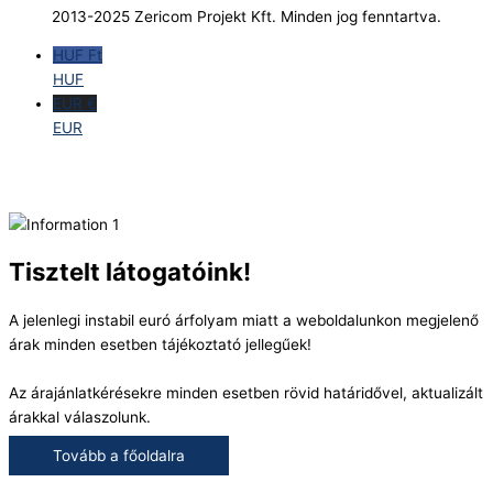
2013-2025 Zericom Projekt Kft. Minden jog fenntartva.
HUF Ft
HUF
EUR €
EUR
Tisztelt látogatóink!
A jelenlegi instabil euró árfolyam miatt a weboldalunkon megjelenő
árak minden esetben tájékoztató jellegűek!
Az árajánlatkérésekre minden esetben rövid határidővel, aktualizált
árakkal válaszolunk.
Tovább a főoldalra