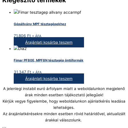
Gépállvány MPF tésztagépekhez
71.806
Ft
+ ÁFA
Árajánlati kosárba teszem
Fimar PF80E, MPF8N tésztagép öntőformák
31.347
Ft
+ ÁFA
Árajánlati kosárba teszem
A jelenlegi instabil euró árfolyam miatt a weboldalunkon megjelenő
árak minden esetben tájékoztató jellegűek!
Kérjük vegye figyelembe, hogy weboldalunkon ajánlatkérés leadása
lehetséges.
Az árajánlatkérésekre minden esetben rövid határidővel, aktualizált
árakkal válaszolunk.