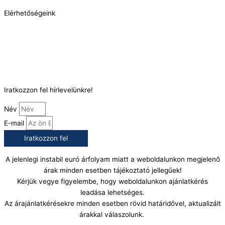
Elérhetőségeink
Telefonszám:
(+36) 70 386 6929
E-Mail:
info@gasztrokonyha.hu
Iratkozzon fel hírlevelünkre!
Név
E-mail
Iratkozzon fel
A jelenlegi instabil euró árfolyam miatt a weboldalunkon megjelenő
árak minden esetben tájékoztató jellegűek!
Kérjük vegye figyelembe, hogy weboldalunkon ajánlatkérés
leadása lehetséges.
Az árajánlatkérésekre minden esetben rövid határidővel, aktualizált
árakkal válaszolunk.