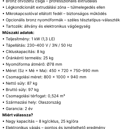
• Bronz ötvözetű csiga – professzionális extrudálás
• Légkondicionált extrudálási zóna – túlmelegedés ellen
• Mikrokapcsolóval ellátott fedél – biztonságos működés
• Opcionális bronz nyomóformák – széles tésztatípus-választék
• Tartozék: állvány és elektronikus vágóegység
Műszaki adatok:
• Teljesítmény: 1 kW (1,3 LE)
• Tápellátás: 230–400 V / 3N / 50 Hz
• Cikluskapacitás: 8 kg
• Óránkénti termelés: 25 kg
• Nyomóforma átmérő: Ø78 mm
• Méret (Sz × Mé × Ma): 450 × 720 × 750–990 mm
• Csomagolási méret: 800 × 1000 × 940 mm
• Nettó súly: 87 kg
• Bruttó súly: 97 kg
• Csomagolási térfogat: 0,524 m³
• Származási hely: Olaszország
• Garancia: 2 év
Miért válassza?
• Nagy kapacitás – 8 kg/ciklus, 25 kg/óra
• Elektronikus vágás – pontos és ismételhető eredmény