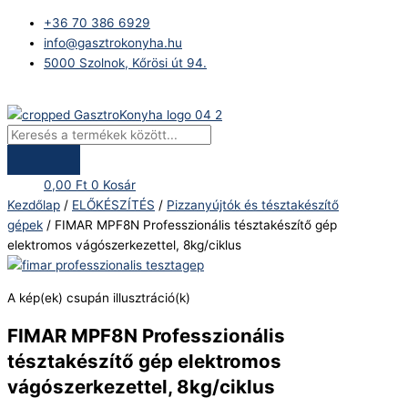
Skip
Products
FIMAR
+36 70 386 6929
to
search
MPF8N
info@gasztrokonyha.hu
content
Professzionális
5000 Szolnok, Kőrösi út 94.
tésztakészítő
gép
Bejelentkezés
elektromos
vágószerkezettel,
8kg/ciklus
mennyiség
0,00
Ft
0
Kosár
Kezdőlap
/
ELŐKÉSZÍTÉS
/
Pizzanyújtók és tésztakészítő
gépek
/ FIMAR MPF8N Professzionális tésztakészítő gép
elektromos vágószerkezettel, 8kg/ciklus
A kép(ek) csupán illusztráció(k)
FIMAR MPF8N Professzionális
tésztakészítő gép elektromos
vágószerkezettel, 8kg/ciklus