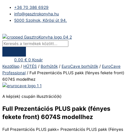
Skip
Products
Full
+36 70 386 6929
to
search
Prezentációs
info@gasztrokonyha.hu
content
PLUS
5000 Szolnok, Kőrösi út 94.
pakk
(fényes
Bejelentkezés
fekete
front)
6074S
modellhez
0.00
€
0
Kosár
mennyiség
Kezdőlap
/
HŰTÉS
/
Borhűtők
/
EuroCave borhűtők
/
EuroCave
Professional
/ Full Prezentációs PLUS pakk (fényes fekete front)
6074S modellhez
A kép(ek) csupán illusztráció(k)
Full Prezentációs PLUS pakk (fényes
fekete front) 6074S modellhez
Full Prezentációs PLUS pakk= Prezentációs PLUS pakk (Fényes