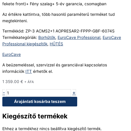
fekete front)+ Fény szalag+ 5-év garancia, csomagban
Az értékre kattintva, több hasonló paraméterű terméket tud
megtekinteni.
Termékkód:
ZP-3 ACMS2+1 AOPRESAR2-FPPP-GBF-6074S
Termékkategóriák:
Borhűtők
,
EuroCave Professional
,
EuroCave
Professional kiegészítők
,
HŰTÉS
EuroCave
A beüzemeléssel, szervizzel és garanciával kapcsolatos
információk
ITT
érhetők el.
1 359.00
€
+ ÁFA
-
+
Árajánlati kosárba teszem
Kiegészítő termékek
Ehhez a termékhez nincs beállítva kiegészítő termék.