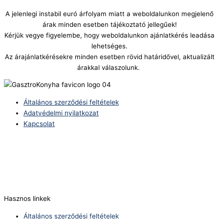
A jelenlegi instabil euró árfolyam miatt a weboldalunkon megjelenő
árak minden esetben tájékoztató jellegűek!
Kérjük vegye figyelembe, hogy weboldalunkon ajánlatkérés leadása
lehetséges.
Az árajánlatkérésekre minden esetben rövid határidővel, aktualizált
árakkal válaszolunk.
Általános szerződési feltételek
Adatvédelmi nyilatkozat
Kapcsolat
Telefonszám:
(+36) 70 386 6929
E-Mail:
info@zericom.hu
Hasznos linkek
Általános szerződési feltételek