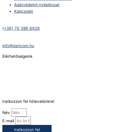
Adatvédelmi nyilatkozat
Kapcsolat
Telefonszám:
(+36) 70 386 6929
E-Mail:
info@zericom.hu
Elérhetőségeink
Telefonszám:
(+36) 70 386 6929
E-Mail:
info@gasztrokonyha.hu
Iratkozzon fel hírlevelünkre!
Név
E-mail
Iratkozzon fel