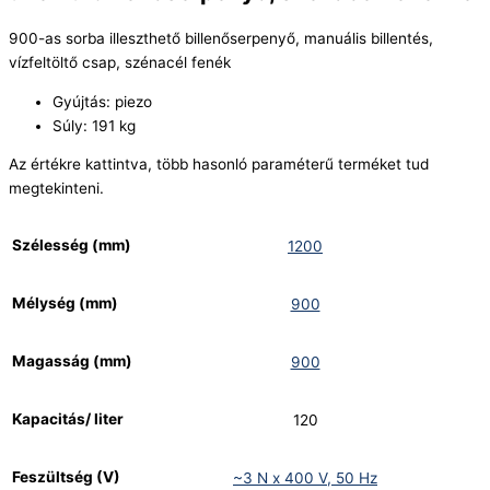
900-as sorba illeszthető billenőserpenyő, manuális billentés,
vízfeltöltő csap, szénacél fenék
Gyújtás: piezo
Súly: 191 kg
Az értékre kattintva, több hasonló paraméterű terméket tud
megtekinteni.
Szélesség (mm)
1200
Mélység (mm)
900
Magasság (mm)
900
Kapacitás/ liter
120
Feszültség (V)
~3 N x 400 V, 50 Hz