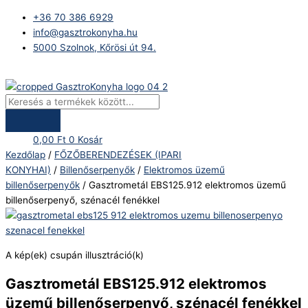
Skip
Products
Gasztrometál
+36 70 386 6929
to
search
EBS125.912
info@gasztrokonyha.hu
content
elektromos
5000 Szolnok, Kőrösi út 94.
üzemű
billenőserpenyő,
Bejelentkezés
szénacél
fenékkel
mennyiség
0,00
Ft
0
Kosár
Kezdőlap
/
FŐZŐBERENDEZÉSEK (IPARI
KONYHAI)
/
Billenőserpenyők
/
Elektromos üzemű
billenőserpenyők
/ Gasztrometál EBS125.912 elektromos üzemű
billenőserpenyő, szénacél fenékkel
A kép(ek) csupán illusztráció(k)
Gasztrometál EBS125.912 elektromos
üzemű billenőserpenyő, szénacél fenékkel