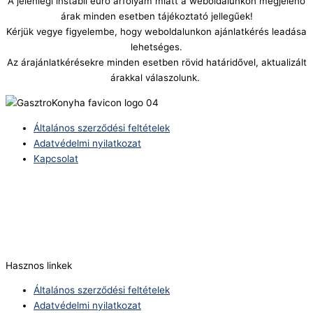
A jelenlegi instabil euró árfolyam miatt a weboldalunkon megjelenő
árak minden esetben tájékoztató jellegűek!
Kérjük vegye figyelembe, hogy weboldalunkon ajánlatkérés leadása
lehetséges.
Az árajánlatkérésekre minden esetben rövid határidővel, aktualizált
árakkal válaszolunk.
Általános szerződési feltételek
Adatvédelmi nyilatkozat
Kapcsolat
Telefonszám:
(+36) 70 386 6929
E-Mail:
info@zericom.hu
Hasznos linkek
Általános szerződési feltételek
Adatvédelmi nyilatkozat