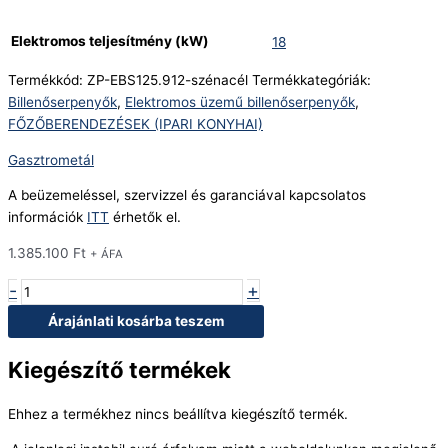
Elektromos teljesítmény (kW)
18
Termékkód:
ZP-EBS125.912-szénacél
Termékkategóriák:
Billenőserpenyők
,
Elektromos üzemű billenőserpenyők
,
FŐZŐBERENDEZÉSEK (IPARI KONYHAI)
Gasztrometál
A beüzemeléssel, szervizzel és garanciával kapcsolatos
információk
ITT
érhetők el.
1.385.100
Ft
+ ÁFA
-
+
Árajánlati kosárba teszem
Kiegészítő termékek
Ehhez a termékhez nincs beállítva kiegészítő termék.