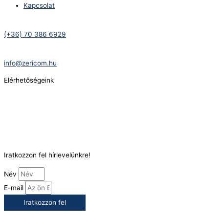
Kapcsolat
Telefonszám:
(+36) 70 386 6929
E-Mail:
info@zericom.hu
Elérhetőségeink
Telefonszám:
(+36) 70 386 6929
E-Mail:
info@gasztrokonyha.hu
Iratkozzon fel hírlevelünkre!
Név
E-mail
Iratkozzon fel