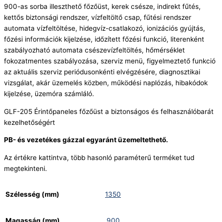
900-as sorba illeszthető főzőüst, kerek csésze, indirekt fűtés,
kettős biztonsági rendszer, vízfeltöltő csap, fűtési rendszer
automata vízfeltöltése, hidegvíz-csatlakozó, ionizációs gyújtás,
főzési információk kijelzése, időzített főzési funkció, literenként
szabályozható automata csészevízfeltöltés, hőmérséklet
fokozatmentes szabályozása, szerviz menü, figyelmeztető funkció
az aktuális szerviz periódusonkénti elvégzésére, diagnosztikai
vizsgálat, akár üzemelés közben, működési naplózás, hibakódok
kijelzése, üzemóra számláló.
GLF-205 Érintőpaneles főzőüst a biztonságos és felhasználóbarát
kezelhetőségért
PB- és vezetékes gázzal egyaránt üzemeltethető.
Az értékre kattintva, több hasonló paraméterű terméket tud
megtekinteni.
Szélesség (mm)
1350
Magasság (mm)
900