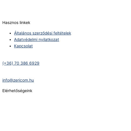
E-Mail:
info@zericom.hu
Hasznos linkek
Általános szerződési feltételek
Adatvédelmi nyilatkozat
Kapcsolat
Telefonszám:
(+36) 70 386 6929
E-Mail:
info@zericom.hu
Elérhetőségeink
Telefonszám:
(+36) 70 386 6929
E-Mail:
info@gasztrokonyha.hu