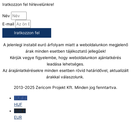
Iratkozzon fel hírlevelünkre!
Név
E-mail
Iratkozzon fel
A jelenlegi instabil euró árfolyam miatt a weboldalunkon megjelenő
árak minden esetben tájékoztató jellegűek!
Kérjük vegye figyelembe, hogy weboldalunkon ajánlatkérés
leadása lehetséges.
Az árajánlatkérésekre minden esetben rövid határidővel, aktualizált
árakkal válaszolunk.
2013-2025 Zericom Projekt Kft. Minden jog fenntartva.
HUF Ft
HUF
EUR €
EUR