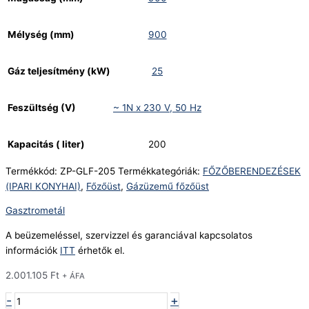
Mélység (mm)
900
Gáz teljesítmény (kW)
25
Feszültség (V)
~ 1N x 230 V, 50 Hz
Kapacitás ( liter)
200
Termékkód:
ZP-GLF-205
Termékkategóriák:
FŐZŐBERENDEZÉSEK
(IPARI KONYHAI)
,
Főzőüst
,
Gázüzemű főzőüst
Gasztrometál
A beüzemeléssel, szervizzel és garanciával kapcsolatos
információk
ITT
érhetők el.
2.001.105
Ft
+ ÁFA
-
+