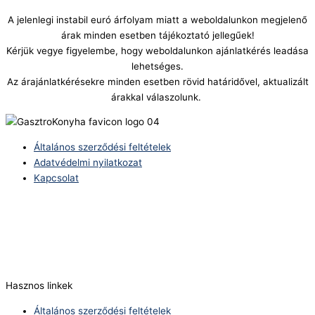
A jelenlegi instabil euró árfolyam miatt a weboldalunkon megjelenő
árak minden esetben tájékoztató jellegűek!
Kérjük vegye figyelembe, hogy weboldalunkon ajánlatkérés leadása
lehetséges.
Az árajánlatkérésekre minden esetben rövid határidővel, aktualizált
árakkal válaszolunk.
Általános szerződési feltételek
Adatvédelmi nyilatkozat
Kapcsolat
Telefonszám:
(+36) 70 386 6929
E-Mail:
info@zericom.hu
Hasznos linkek
Általános szerződési feltételek