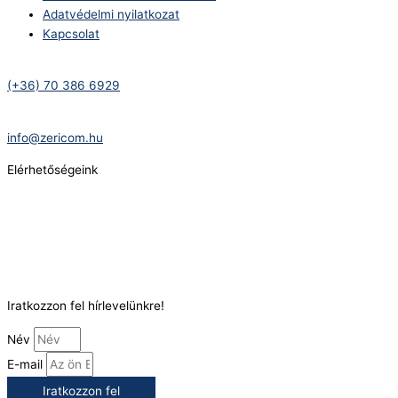
Adatvédelmi nyilatkozat
Kapcsolat
Telefonszám:
(+36) 70 386 6929
E-Mail:
info@zericom.hu
Elérhetőségeink
Telefonszám:
(+36) 70 386 6929
E-Mail:
info@gasztrokonyha.hu
Iratkozzon fel hírlevelünkre!
Név
E-mail
Iratkozzon fel