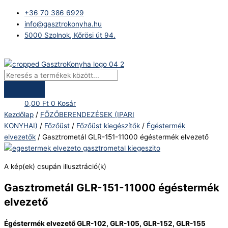
Skip
Products
Gasztrometál
+36 70 386 6929
to
search
GLR-
info@gasztrokonyha.hu
content
151-
5000 Szolnok, Kőrösi út 94.
11000
égéstermék
Bejelentkezés
elvezető
mennyiség
0,00
Ft
0
Kosár
Kezdőlap
/
FŐZŐBERENDEZÉSEK (IPARI
KONYHAI)
/
Főzőüst
/
Főzőüst kiegészítők
/
Égéstermék
elvezetők
/ Gasztrometál GLR-151-11000 égéstermék elvezető
A kép(ek) csupán illusztráció(k)
Gasztrometál GLR-151-11000 égéstermék
elvezető
Égéstermék elvezető GLR-102, GLR-105, GLR-152, GLR-155