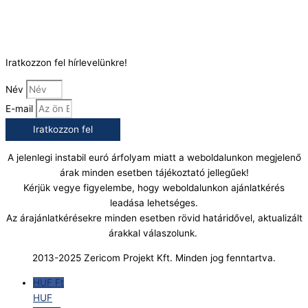
E-Mail:
info@gasztrokonyha.hu
Iratkozzon fel hírlevelünkre!
Név
E-mail
Iratkozzon fel
A jelenlegi instabil euró árfolyam miatt a weboldalunkon megjelenő
árak minden esetben tájékoztató jellegűek!
Kérjük vegye figyelembe, hogy weboldalunkon ajánlatkérés
leadása lehetséges.
Az árajánlatkérésekre minden esetben rövid határidővel, aktualizált
árakkal válaszolunk.
2013-2025 Zericom Projekt Kft. Minden jog fenntartva.
HUF Ft
HUF