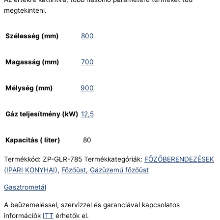
megtekinteni.
Szélesség (mm)
800
Magasság (mm)
700
Mélység (mm)
900
Gáz teljesítmény (kW)
12,5
Kapacitás ( liter)
80
Termékkód:
ZP-GLR-785
Termékkategóriák:
FŐZŐBERENDEZÉSEK
(IPARI KONYHAI)
,
Főzőüst
,
Gázüzemű főzőüst
Gasztrometál
A beüzemeléssel, szervizzel és garanciával kapcsolatos
információk
ITT
érhetők el.