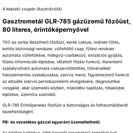
A kép(ek) csupán illusztráció(k)
Gasztrometál GLR-785 gázüzemű főzőüst,
80 literes, érintőképernyővel
700-as sorba illeszthető főzőüst, kerek csésze, indirekt fűtés,
kettős biztonsági rendszer, vízfeltöltő csap, fűtési rendszer
automata vízfeltöltése, hidegvíz-csatlakozó, ionizációs gyújtás,
főzési információk kijelzése, időzített főzési funkció, literenként
szabályozható automata csészevízfeltöltés, hőmérséklet
fokozatmentes szabályozása, szerviz menü, figyelmeztető funkció
az aktuális szerviz periódusonkénti elvégzésére, diagnosztikai
vizsgálat, akár üzemelés közben, működési naplózás, hibakódok
kijelzése, üzemóra számláló.
GLR-785 Érintőpaneles főzőüst a biztonságos és felhasználóbarát
kezelhetőségért.
PB- és vezetékes gázzal egyaránt üzemeltethető.
Az értékre kattintva, több hasonló paraméterű terméket tud