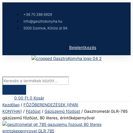
Skip
Products
Gasztrometál
to
search
GLR-
+36 70 386 6929
content
785
info@gasztrokonyha.hu
gázüzemű
5000 Szolnok, Kőrösi út 94.
főzőüst,
80
literes,
Bejelentkezés
érintőképernyővel
mennyiség
0,00
Ft
0
Kosár
Kezdőlap
/
FŐZŐBERENDEZÉSEK (IPARI
KONYHAI)
/
Főzőüst
/
Gázüzemű főzőüst
/ Gasztrometál GLR-785
gázüzemű főzőüst, 80 literes, érintőképernyővel