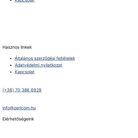
Kapcsolat
Telefonszám:
(+36) 70 386 6929
E-Mail:
info@zericom.hu
Hasznos linkek
Általános szerződési feltételek
Adatvédelmi nyilatkozat
Kapcsolat
Telefonszám:
(+36) 70 386 6929
E-Mail:
info@zericom.hu
Elérhetőségeink
Telefonszám:
(+36) 70 386 6929