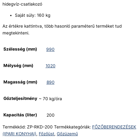
hidegvíz-csatlakozó
Saját súly: 160 kg
Az értékre kattintva, több hasonló paraméterű terméket tud
megtekinteni.
Szélesség (mm)
990
Mélység (mm)
1020
Magasság (mm)
890
Gőzteljesítmény
~ 70 kg/óra
Kapacitás (liter)
200
Termékkód:
ZP-RKD-200
Termékkategóriák:
FŐZŐBERENDEZÉSEK
(IPARI KONYHAI)
,
Főzőüst
,
Gőzüzemű