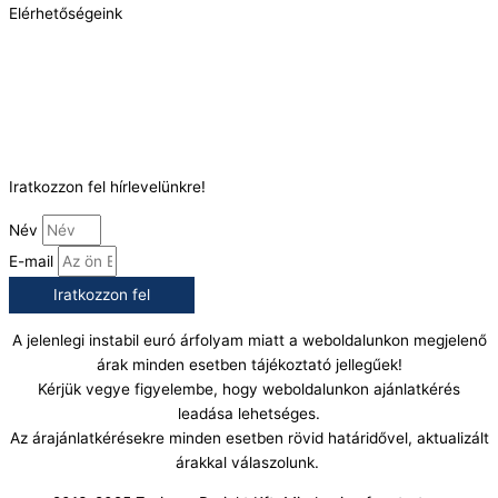
Elérhetőségeink
Telefonszám:
(+36) 70 386 6929
E-Mail:
info@gasztrokonyha.hu
Iratkozzon fel hírlevelünkre!
Név
E-mail
Iratkozzon fel
A jelenlegi instabil euró árfolyam miatt a weboldalunkon megjelenő
árak minden esetben tájékoztató jellegűek!
Kérjük vegye figyelembe, hogy weboldalunkon ajánlatkérés
leadása lehetséges.
Az árajánlatkérésekre minden esetben rövid határidővel, aktualizált
árakkal válaszolunk.