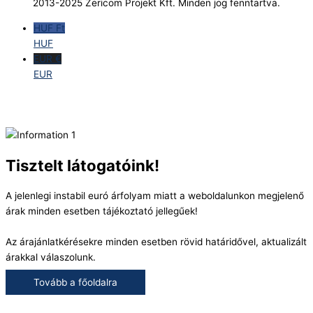
2013-2025 Zericom Projekt Kft. Minden jog fenntartva.
HUF Ft
HUF
EUR €
EUR
Tisztelt látogatóink!
A jelenlegi instabil euró árfolyam miatt a weboldalunkon megjelenő
árak minden esetben tájékoztató jellegűek!
Az árajánlatkérésekre minden esetben rövid határidővel, aktualizált
árakkal válaszolunk.
Tovább a főoldalra