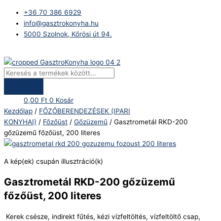
Skip
Products
Gasztrometál
+36 70 386 6929
to
search
RKD-
info@gasztrokonyha.hu
content
200
5000 Szolnok, Kőrösi út 94.
gőzüzemű
főzőüst,
Bejelentkezés
200
literes
mennyiség
0,00
Ft
0
Kosár
Kezdőlap
/
FŐZŐBERENDEZÉSEK (IPARI
KONYHAI)
/
Főzőüst
/
Gőzüzemű
/ Gasztrometál RKD-200
gőzüzemű főzőüst, 200 literes
A kép(ek) csupán illusztráció(k)
Gasztrometál RKD-200 gőzüzemű
főzőüst, 200 literes
Kerek csésze, indirekt fűtés, kézi vízfeltöltés, vízfeltöltő csap,