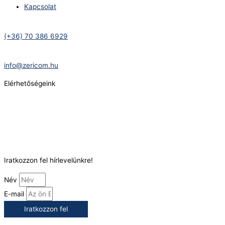
Kapcsolat
Telefonszám:
(+36) 70 386 6929
E-Mail:
info@zericom.hu
Elérhetőségeink
Telefonszám:
(+36) 70 386 6929
E-Mail:
info@gasztrokonyha.hu
Iratkozzon fel hírlevelünkre!
Név
E-mail
Iratkozzon fel