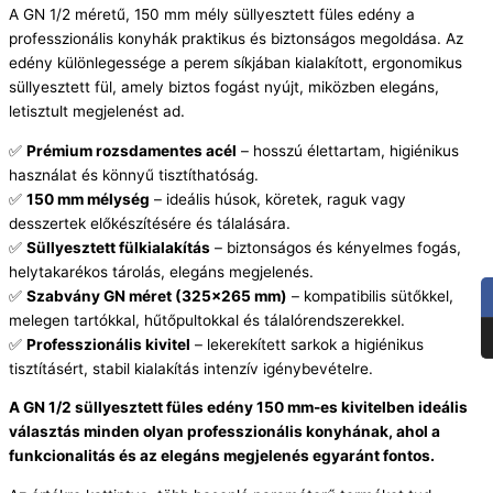
A GN 1/2 méretű, 150 mm mély süllyesztett füles edény a
professzionális konyhák praktikus és biztonságos megoldása. Az
edény különlegessége a perem síkjában kialakított, ergonomikus
süllyesztett fül, amely biztos fogást nyújt, miközben elegáns,
letisztult megjelenést ad.
✅
Prémium rozsdamentes acél
– hosszú élettartam, higiénikus
használat és könnyű tisztíthatóság.
✅
150 mm mélység
– ideális húsok, köretek, raguk vagy
desszertek előkészítésére és tálalására.
✅
Süllyesztett fülkialakítás
– biztonságos és kényelmes fogás,
helytakarékos tárolás, elegáns megjelenés.
✅
Szabvány GN méret (325×265 mm)
– kompatibilis sütőkkel,
melegen tartókkal, hűtőpultokkal és tálalórendszerekkel.
✅
Professzionális kivitel
– lekerekített sarkok a higiénikus
tisztításért, stabil kialakítás intenzív igénybevételre.
A GN 1/2 süllyesztett füles edény 150 mm-es kivitelben ideális
választás minden olyan professzionális konyhának, ahol a
funkcionalitás és az elegáns megjelenés egyaránt fontos.