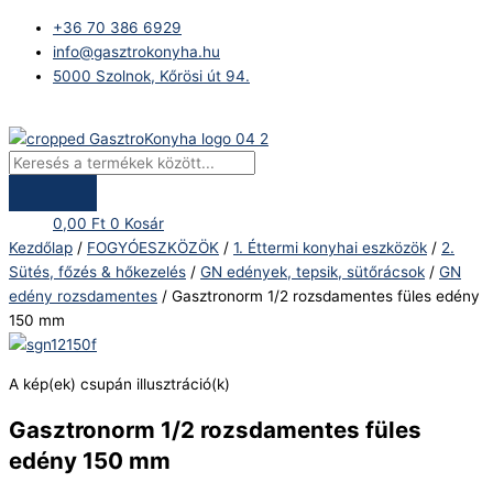
Skip
Products
Gasztronorm
+36 70 386 6929
to
search
1/2
info@gasztrokonyha.hu
content
rozsdamentes
5000 Szolnok, Kőrösi út 94.
füles
edény
Bejelentkezés
150
mm
mennyiség
0,00
Ft
0
Kosár
Kezdőlap
/
FOGYÓESZKÖZÖK
/
1. Éttermi konyhai eszközök
/
2.
Sütés, főzés & hőkezelés
/
GN edények, tepsik, sütőrácsok
/
GN
edény rozsdamentes
/ Gasztronorm 1/2 rozsdamentes füles edény
150 mm
A kép(ek) csupán illusztráció(k)
Gasztronorm 1/2 rozsdamentes füles
edény 150 mm