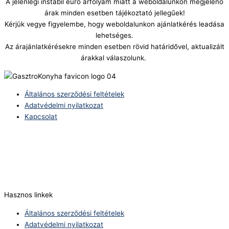
A jelenlegi instabil euró árfolyam miatt a weboldalunkon megjelenő
árak minden esetben tájékoztató jellegűek!
Kérjük vegye figyelembe, hogy weboldalunkon ajánlatkérés leadása
lehetséges.
Az árajánlatkérésekre minden esetben rövid határidővel, aktualizált
árakkal válaszolunk.
Általános szerződési feltételek
Adatvédelmi nyilatkozat
Kapcsolat
Telefonszám:
(+36) 70 386 6929
E-Mail:
info@zericom.hu
Hasznos linkek
Általános szerződési feltételek
Adatvédelmi nyilatkozat