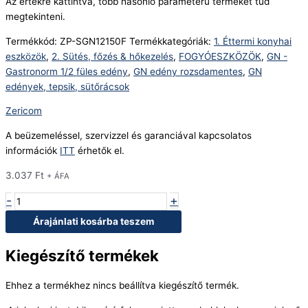
Az értékre kattintva, több hasonló paraméterű terméket tud
megtekinteni.
Termékkód:
ZP-SGN12150F
Termékkategóriák:
1. Éttermi konyhai
eszközök
,
2. Sütés, főzés & hőkezelés
,
FOGYÓESZKÖZÖK
,
GN -
Gastronorm 1/2 füles edény
,
GN edény rozsdamentes
,
GN
edények, tepsik, sütőrácsok
Zericom
A beüzemeléssel, szervizzel és garanciával kapcsolatos
információk
ITT
érhetők el.
3.037
Ft
+ ÁFA
-
+
Árajánlati kosárba teszem
Kiegészítő termékek
Ehhez a termékhez nincs beállítva kiegészítő termék.