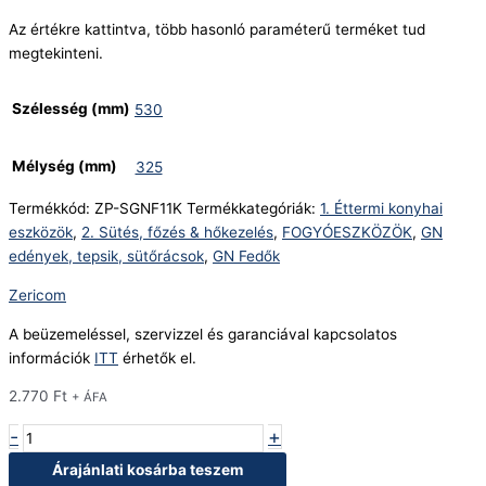
Az értékre kattintva, több hasonló paraméterű terméket tud
megtekinteni.
Szélesség (mm)
530
Mélység (mm)
325
Termékkód:
ZP-SGNF11K
Termékkategóriák:
1. Éttermi konyhai
eszközök
,
2. Sütés, főzés & hőkezelés
,
FOGYÓESZKÖZÖK
,
GN
edények, tepsik, sütőrácsok
,
GN Fedők
Zericom
A beüzemeléssel, szervizzel és garanciával kapcsolatos
információk
ITT
érhetők el.
2.770
Ft
+ ÁFA
-
+
Árajánlati kosárba teszem