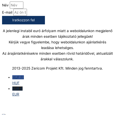
Név
E-mail
Iratkozzon fel
A jelenlegi instabil euró árfolyam miatt a weboldalunkon megjelenő
árak minden esetben tájékoztató jellegűek!
Kérjük vegye figyelembe, hogy weboldalunkon ajánlatkérés
leadása lehetséges.
Az árajánlatkérésekre minden esetben rövid határidővel, aktualizált
árakkal válaszolunk.
2013-2025 Zericom Projekt Kft. Minden jog fenntartva.
HUF Ft
HUF
EUR €
EUR