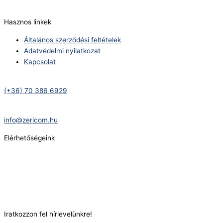
info@zericom.hu
Hasznos linkek
Általános szerződési feltételek
Adatvédelmi nyilatkozat
Kapcsolat
Telefonszám:
(+36) 70 386 6929
E-Mail:
info@zericom.hu
Elérhetőségeink
Telefonszám:
(+36) 70 386 6929
E-Mail:
info@gasztrokonyha.hu
Iratkozzon fel hírlevelünkre!