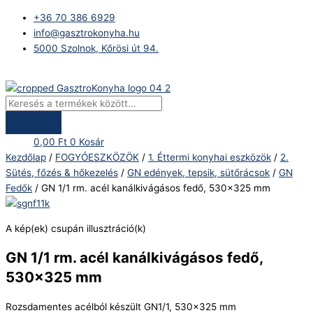
Skip
Products
GN
+36 70 386 6929
to
search
1/1
info@gasztrokonyha.hu
content
rm.
5000 Szolnok, Kőrösi út 94.
acél
kanálkivágásos
Bejelentkezés
fedő,
530x325
mm
mennyiség
0,00
Ft
0
Kosár
Kezdőlap
/
FOGYÓESZKÖZÖK
/
1. Éttermi konyhai eszközök
/
2.
Sütés, főzés & hőkezelés
/
GN edények, tepsik, sütőrácsok
/
GN
Fedők
/ GN 1/1 rm. acél kanálkivágásos fedő, 530×325 mm
A kép(ek) csupán illusztráció(k)
GN 1/1 rm. acél kanálkivágásos fedő,
530×325 mm
Rozsdamentes acélból készült GN1/1, 530×325 mm