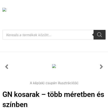
Skip
to
content
Products
search
A kép(ek) csupán illusztráció(k)
GN kosarak – több méretben és
színben