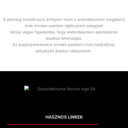
A jelenlegi instabil euró árfolyam miatt a weboldalunkon megjelenő
árak minden esetben tájékoztató jellegűek!
Kérjük vegye figyelembe, hogy weboldalunkon ajánlatkérés
leadása lehetséges.
Az árajánlatkérésekre minden esetben rövid határidővel,
aktualizált árakkal válaszolunk.
HASZNOS LINKEK