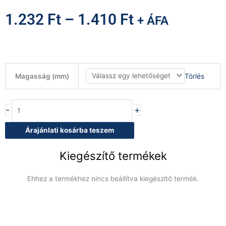
1.232
Ft
–
1.410
Ft
+ ÁFA
GN
Törlés
Magasság (mm)
kosarak
-
több
-
+
méretben
és
Árajánlati kosárba teszem
színben
mennyiség
Kiegészítő termékek
Ehhez a termékhez nincs beállítva kiegészítő termék.