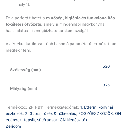
helyét.
Ez a perforált betét a
minőség, higiénia és funkcionalitás
tökéletes ötvözete
, amely a mindennapi nagykonyhai
használatban is megbízható társként szolgál.
Az értékre kattintva, több hasonló paraméterű terméket tud
megtekinteni.
530
Szélesség (mm)
325
Mélység (mm)
Termékkód:
ZP-PB11
Termékkategóriák:
1. Éttermi konyhai
eszközök
,
2. Sütés, főzés & hőkezelés
,
FOGYÓESZKÖZÖK
,
GN
edények, tepsik, sütőrácsok
,
GN kiegészítők
Zericom