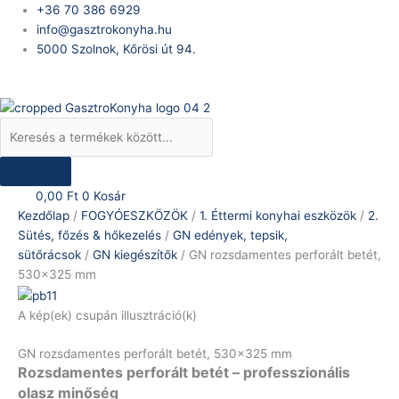
Skip
Products
GN
+36 70 386 6929
to
search
rozsdamentes
info@gasztrokonyha.hu
content
perforált
5000 Szolnok, Kőrösi út 94.
betét,
Bejelentkezés
530x325
mm
mennyiség
0,00
Ft
0
Kosár
Kezdőlap
/
FOGYÓESZKÖZÖK
/
1. Éttermi konyhai eszközök
/
2.
Sütés, főzés & hőkezelés
/
GN edények, tepsik,
sütőrácsok
/
GN kiegészítők
/ GN rozsdamentes perforált betét,
530×325 mm
A kép(ek) csupán illusztráció(k)
GN rozsdamentes perforált betét, 530×325 mm
Rozsdamentes perforált betét – professzionális
olasz minőség