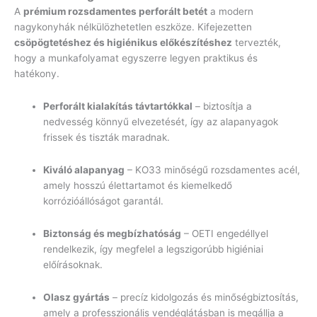
A
prémium rozsdamentes perforált betét
a modern
nagykonyhák nélkülözhetetlen eszköze. Kifejezetten
csöpögtetéshez és higiénikus előkészítéshez
tervezték,
hogy a munkafolyamat egyszerre legyen praktikus és
hatékony.
Perforált kialakítás távtartókkal
– biztosítja a
nedvesség könnyű elvezetését, így az alapanyagok
frissek és tiszták maradnak.
Kiváló alapanyag
– KO33 minőségű rozsdamentes acél,
amely hosszú élettartamot és kiemelkedő
korrózióállóságot garantál.
Biztonság és megbízhatóság
– OETI engedéllyel
rendelkezik, így megfelel a legszigorúbb higiéniai
előírásoknak.
Olasz gyártás
– precíz kidolgozás és minőségbiztosítás,
amely a professzionális vendéglátásban is megállja a