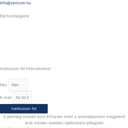
info@zericom.hu
Elérhetőségeink
Telefonszám:
(+36) 70 386 6929
E-Mail:
info@gasztrokonyha.hu
Iratkozzon fel hírlevelünkre!
Név
E-mail
Iratkozzon fel
A jelenlegi instabil euró árfolyam miatt a weboldalunkon megjelenő
árak minden esetben tájékoztató jellegűek!