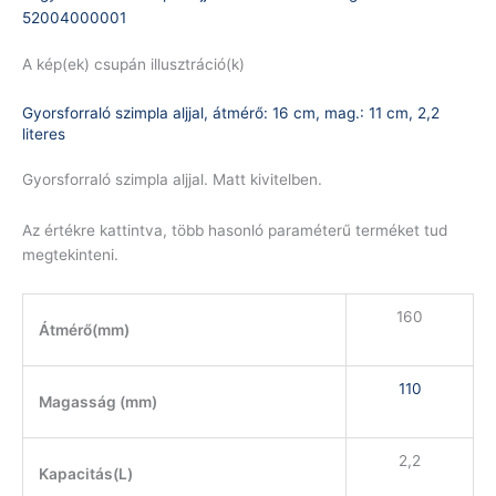
A kép(ek) csupán illusztráció(k)
Gyorsforraló szimpla aljjal, átmérő: 16 cm, mag.: 11 cm, 2,2
literes
Gyorsforraló szimpla aljjal. Matt kivitelben.
Az értékre kattintva, több hasonló paraméterű terméket tud
megtekinteni.
160
Átmérő(mm)
110
Magasság (mm)
2,2
Kapacitás(L)