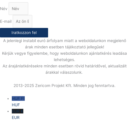
Név
E-mail
Iratkozzon fel
A jelenlegi instabil euró árfolyam miatt a weboldalunkon megjelenő
árak minden esetben tájékoztató jellegűek!
Kérjük vegye figyelembe, hogy weboldalunkon ajánlatkérés leadása
lehetséges.
Az árajánlatkérésekre minden esetben rövid határidővel, aktualizált
árakkal válaszolunk.
2013-2025 Zericom Projekt Kft. Minden jog fenntartva.
HUF Ft
HUF
EUR €
EUR