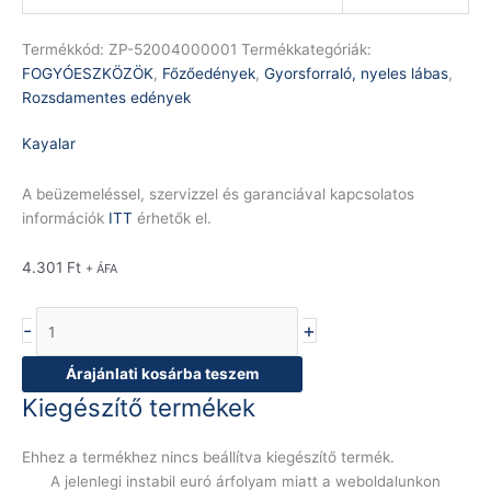
Termékkód:
ZP-52004000001
Termékkategóriák:
FOGYÓESZKÖZÖK
,
Főzőedények
,
Gyorsforraló, nyeles lábas
,
Rozsdamentes edények
Kayalar
A beüzemeléssel, szervizzel és garanciával kapcsolatos
információk
ITT
érhetők el.
4.301
Ft
+ ÁFA
-
+
Árajánlati kosárba teszem
Kiegészítő termékek
Ehhez a termékhez nincs beállítva kiegészítő termék.
A jelenlegi instabil euró árfolyam miatt a weboldalunkon