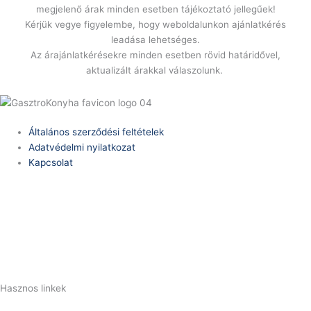
megjelenő árak minden esetben tájékoztató jellegűek!
Kérjük vegye figyelembe, hogy weboldalunkon ajánlatkérés
leadása lehetséges.
Az árajánlatkérésekre minden esetben rövid határidővel,
aktualizált árakkal válaszolunk.
Általános szerződési feltételek
Adatvédelmi nyilatkozat
Kapcsolat
Telefonszám:
(+36) 70 386 6929
E-Mail:
info@zericom.hu
Hasznos linkek