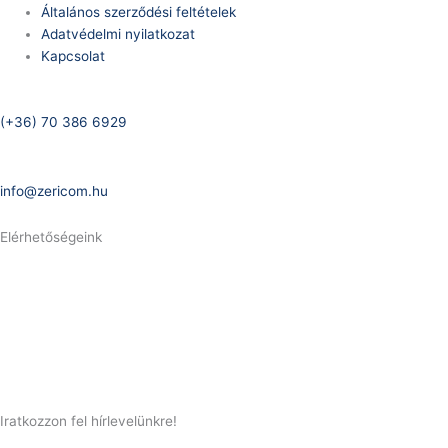
Általános szerződési feltételek
Adatvédelmi nyilatkozat
Kapcsolat
Telefonszám:
(+36) 70 386 6929
E-Mail:
info@zericom.hu
Elérhetőségeink
Telefonszám:
(+36) 70 386 6929
E-Mail:
info@gasztrokonyha.hu
Iratkozzon fel hírlevelünkre!