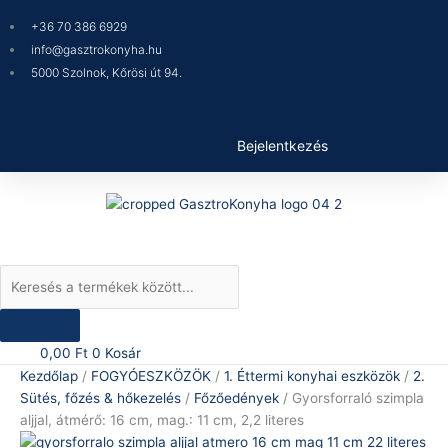
Skip
Products
Gyorsforraló
+36 70 386 6929
to
search
szimpla
info@gasztrokonyha.hu
content
aljjal,
5000 Szolnok, Kőrösi út 94.
átmérő:
16
cm,
mag.:
Bejelentkezés
11
cm,
2,2
literes
mennyiség
0,00
Ft
0
Kosár
Kezdőlap
/
FOGYÓESZKÖZÖK
/
1. Éttermi konyhai eszközök
/
2.
Sütés, főzés & hőkezelés
/
Főzőedények
/ Gyorsforraló szimpla
aljjal, átmérő: 16 cm, mag.: 11 cm, 2,2 literes