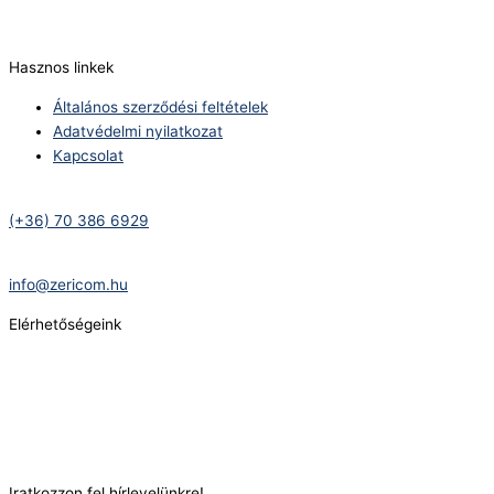
E-Mail:
info@zericom.hu
Hasznos linkek
Általános szerződési feltételek
Adatvédelmi nyilatkozat
Kapcsolat
Telefonszám:
(+36) 70 386 6929
E-Mail:
info@zericom.hu
Elérhetőségeink
Telefonszám:
(+36) 70 386 6929
E-Mail:
info@gasztrokonyha.hu
Iratkozzon fel hírlevelünkre!