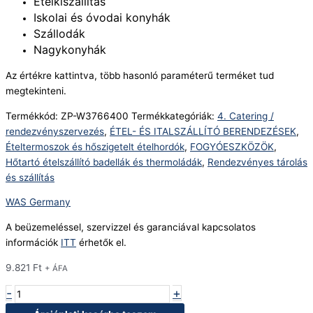
Ételkiszállítás
Iskolai és óvodai konyhák
Szállodák
Nagykonyhák
Az értékre kattintva, több hasonló paraméterű terméket tud
megtekinteni.
Termékkód:
ZP-W3766400
Termékkategóriák:
4. Catering /
rendezvényszervezés
,
ÉTEL- ÉS ITALSZÁLLÍTÓ BERENDEZÉSEK
,
Ételtermoszok és hőszigetelt ételhordók
,
FOGYÓESZKÖZÖK
,
Hőtartó ételszállító badellák és thermoládák
,
Rendezvényes tárolás
és szállítás
WAS Germany
A beüzemeléssel, szervizzel és garanciával kapcsolatos
információk
ITT
érhetők el.
9.821
Ft
+ ÁFA
-
+