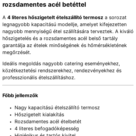
rozsdamentes acél betéttel
A
4 literes hőszigetelt ételszállító termosz
a sorozat
legnagyobb kapacitású modellje, amelyet kifejezetten
nagyobb mennyiségű étel szállítására terveztek. A kiváló
hőszigetelés és a rozsdamentes acél belső tartály
garantálja az ételek minőségének és hőmérsékletének
megőrzését.
Ideális megoldás nagyobb catering eseményekhez,
közétkeztetési rendszerekhez, rendezvényekhez és
professzionális ételszállításhoz.
Főbb jellemzők
Nagy kapacitású ételszállító termosz
Hőszigetelt kialakítás
Rozsdamentes acél ételbetét
4 literes befogadóképesség
Higiénikus és tartós kivitel