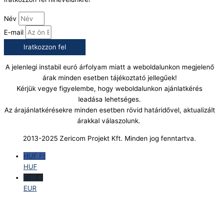
Név
E-mail
Iratkozzon fel
A jelenlegi instabil euró árfolyam miatt a weboldalunkon megjelenő
árak minden esetben tájékoztató jellegűek!
Kérjük vegye figyelembe, hogy weboldalunkon ajánlatkérés
leadása lehetséges.
Az árajánlatkérésekre minden esetben rövid határidővel, aktualizált
árakkal válaszolunk.
2013-2025 Zericom Projekt Kft. Minden jog fenntartva.
HUF Ft
HUF
EUR €
EUR