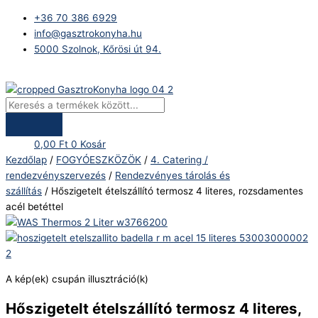
Skip
Products
Hőszigetelt
+36 70 386 6929
to
search
ételszállító
info@gasztrokonyha.hu
content
termosz
5000 Szolnok, Kőrösi út 94.
4
literes,
Bejelentkezés
rozsdamentes
acél
betéttel
mennyiség
0,00
Ft
0
Kosár
Kezdőlap
/
FOGYÓESZKÖZÖK
/
4. Catering /
rendezvényszervezés
/
Rendezvényes tárolás és
szállítás
/ Hőszigetelt ételszállító termosz 4 literes, rozsdamentes
acél betéttel
A kép(ek) csupán illusztráció(k)
Hőszigetelt ételszállító termosz 4 literes,